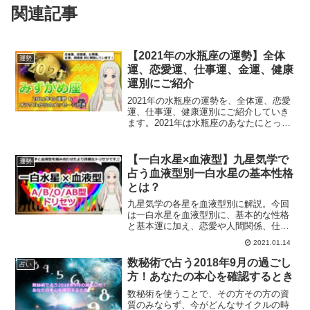
関連記事
【2021年の水瓶座の運勢】全体
運勢
運、恋愛運、仕事運、金運、健康
運別にご紹介
2021年の水瓶座の運勢を、全体運、恋愛
運、仕事運、健康運別にご紹介していき
ます。2021年は水瓶座のあなたにとって
どんな1年になるでしょうか？西洋占星術
で占う水瓶座の運勢は？
【一白水星×血液型】九星気学で
運勢
占う血液型別一白水星の基本性格
とは？
九星気学の各星を血液型別に解説。今回
は一白水星を血液型別に、基本的な性格
と基本運に加え、恋愛や人間関係、仕事
やお金関連、開運のポイントや相性など
2021.01.14
をご紹介していきます。
数秘術で占う2018年9月の過ごし
占い
方！あなたの本心を確認するとき
数秘術を使うことで、その方その方の資
質のみならず、今がどんなサイクルの時