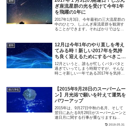
2017年１月3日の開運日！しぶん
運勢
するべき事をご紹介していきます。
ぎ座流星群の光を受けて今年1年
を飛躍の1年に
2017年1月3日、今年最初の三大流星群の
中のひとつ、しぶんぎ座流星群を観測す
ることができます。そればかりではな
く、月と火星が接近する日でもあるの
で、流星の光を受けて魂の成長と飛躍の
2017年にしてみませんか？
12月は今年1年のやり直しを考え
運勢
てみる時！新しい2017年を気持
ち良く迎えるためにするべきこと
って？
12月というと、誰もが忙しくバタバタと
過ぎていってしまう時期ですが、そんな
時こそ新しい一年である2017年を気持ち
よく迎えるための準備をしていかなけれ
ばなりません。今年のやり残しは、すべ
て片付ける気持ちで今から過ごしてみま
【2015年9月28日のスーパームー
体の浄化
せんか？
ン】月光浴で願いを叶えて運気を
パワーアップ
2015年は、9月27日中秋の名月、そして
翌日にあたる9月28日がスーパームーンと
連日月に関する行事が重なりますね
(^^ 満月は、ただでさえ月のパワーが最
2019.05.31
大になる日ですが、スーパームーンにな
ると、さらに月のパワーが強くなるんで