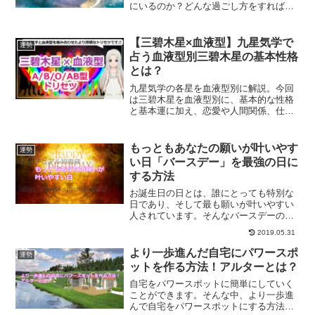
にいるのか？どんな過ごし方をすればい
いか占うことができます。数秘術で占う
2018年9月の過ごし方をご紹介します。
【三碧木星×血液型】九星気学で
運勢
占う血液型別三碧木星の基本性格
とは？
九星気学の各星を血液型別に解説。今回
は三碧木星を血液型別に、基本的な性格
と基本運に加え、恋愛や人間関係、仕事
やお金関連、開運のポイントや相性など
をご紹介していきます。
もっともあなたの願いが叶いやす
運勢
い日「バースデー」を最強の日に
する方法
お誕生日の日とは、誰にとっても特別な
日であり、そして最も願いが叶いやすい
人されています。そんなバースデーの日
を特別な日にするための前準備につい
2019.05.31
て、お誕生日の日の過ごし方についてご
紹介していきます。
より一歩進んだ自宅にパワースポ
運勢
ットを作る方法！アルターとは？
自宅をパワースポットに簡単にしていく
ことができます。そんな中、より一歩進
んで自宅をパワースポットにする方法が