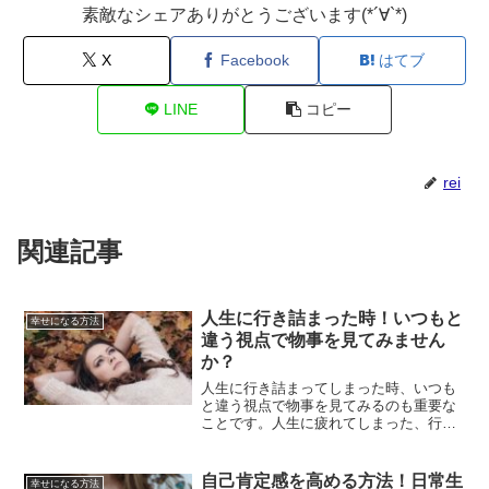
素敵なシェアありがとうございます(*´∀`*)
X
Facebook
はてブ
LINE
コピー
rei
関連記事
人生に行き詰まった時！いつもと
幸せになる方法
違う視点で物事を見てみません
か？
人生に行き詰まってしまった時、いつも
と違う視点で物事を見てみるのも重要な
ことです。人生に疲れてしまった、行き
詰まりを感じてしまった、そんな時は、
まずは一旦休憩し、いつもはしないこと
をしてみると良いでしょう。行き詰まっ
自己肯定感を高める方法！日常生
幸せになる方法