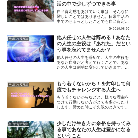
た時の解消方法をご紹介します。
活の中で少しずつできる事
自己肯定感をあげていく事は、そんなに
難しいことではありません。日常生活の
中でのちょっとしたことでも自己肯定感
を上げていくことはできるようになりま
2019.08.20
す。簡単にできる方法とは？
他人任せの人生は辞める！あなた
幸せになる方法
の人生の主役は「あなた」だとい
う事を忘れてませんか？
他人任せの人生を辞めて、人生の主役を
あなた自身だと考えて行くことで、あな
たの人生は劇的に変化していきます。毎
日がつまらないと感じてる方は特に、一
度人生について見直してみてはいかがで
しょうか？何かしら気づくことがあるは
もう若くないから！を封印して何
幸せになる方法
ずです。
度でもチャレンジする人生へ
もう若くないからなどと、様々な理由を
つけて行動しない方がとても多かったり
します。諦めた時こそ失敗のときです。
諦めなければ、いくらでも挑戦していく
ことはできるのです。いつでも挑戦する
ことができる人生の作り方です。
少しだけ生き方に余裕を持ってみ
幸せになる方法
る事であなたの人生は豊かになる
ということ