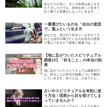
あなたの人生に、少しの余裕はあります
か？少しだけでも、余裕を持って生きて
行く事で人生豊かになっていきます。余
裕は、自ら作って行くものです。少しだ
け余裕を持って人生を生きてみません
か？
一番選びたいものを「自分の意思
幸せになる方法
で」選ぶという生き方
あなたは、流されて生きていますか？そ
れとも自分の選びたいものを自分の意思
で選んでますか？前者と後者では、どん
なことに違いが出てくるのでしょうか？
一番選びたいものを自分の意思で選ぶ人
生について、ご紹介します。
【地に足がついたスピリチュアル
幸せになる方法
講座15】「祈ること」の本当の効
果
地に足がついたスピリチュアル講座15で
は、祈ることの本当の効果について解説
していきます。祈りとは、人生でどんな
役割を果たしているのか？ご紹介してい
きます。
占いやスピリチュアルを有効に使
占い
う方法！現実から目を背けてしま
っていませんか？
占いやスピリチュアルは、なんでもあな