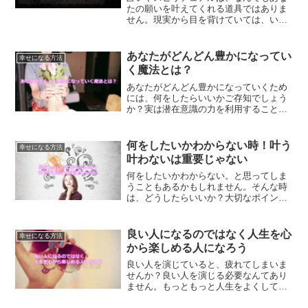
たの願いを叶えてくれる道具ではありま
せん。現実から目を背けていては、いつ
まで経っても現実は変わらないのです。
占いやスピリチュアルの有効活用方法を
ご紹介します。
あなたがどんどん豊かになってい
幸せになる方法
く魔法とは？
あなたがどんどん豊かになっていくため
には、何をしたらいいかご存知でしょう
か？実は潜在意識の力を利用すること
で、簡単に、楽に豊かになっていく魔法
があるのです。
何をしたいかわからない時！叶う
幸せになる方法
叶わないは重要じゃない
何をしたいかわからない。と思ってしま
うこともあるかもしれません。そんな時
は、どうしたらいいか？大切なポイント
があります。注意するべきことは、叶う
叶わないに焦点を当てない事だという事
について解説します。
良い人になるのではなく人生を心
幸せになる方法
から楽しめる人になろう
良い人を演じていると、疲れてしまいま
せんか？良い人を演じる必要なんてあり
ません。もっともっと人生をよくしてい
く方法は、ちゃんと存在しているので