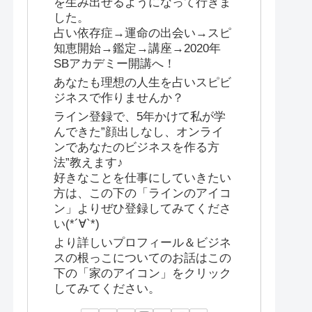
を生み出せるようになって行きま
した。
占い依存症→運命の出会い→スピ
知恵開始→鑑定→講座→2020年
SBアカデミー開講へ！
あなたも理想の人生を占いスピビ
ジネスで作りませんか？
ライン登録で、5年かけて私が学
んできた”顔出しなし、オンライ
ンであなたのビジネスを作る方
法”教えます♪
好きなことを仕事にしていきたい
方は、この下の「ラインのアイコ
ン」よりぜひ登録してみてくださ
い(*´∀`*)
より詳しいプロフィール＆ビジネ
スの根っこについてのお話はこの
下の「家のアイコン」をクリック
してみてください。