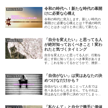
で自分で実践していないからです。実践
してみると、真実に気づくことができる
令和の時代へ！新たな時代の幕開
幸せになる方法
はずです。
けに必要な心構え
令和の時代に突入します。新しい時代の
幕開けに必要な心構えとは？平成の時代
のことはきっぱりと水に流して新たな気
持ちで令和の時代に臨むことが大切なの
です。令和の時代に向けての心構えにつ
いてご紹介します。
「自分を変えたい」と思ってる人
幸せになる方法
が絶対知っておくべきこと！変わ
れたと気づくタイミング
自分を変えたいと思ってる人が、行動を
起こす前に知っておくべき事実がありま
す。これを知ってるかどうかで、挫折す
るかしないかが決まると言っても過言で
はありません。自分が変わったことに気
づくタイミングについて、ご紹介しま
「自信がない」は実はあなたの決
幸せになる方法
す。
めつけなだけかも？
自信がないと感じることって人生では
色々あるかもしれません。でもそれは、
実はあなたが勝手に決めつけてしまって
いるだけなのかもしれません。自信がな
いと思ってる方は、何をしたらいいの
か？ご紹介していきます。
「私なんて」と自分で勝手に価値
幸せになる方法