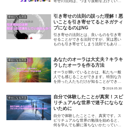
寄せの法則は、つまり波動を上げていか
ない限り引き寄せることができないので
す。波動の法則と引き寄せの法則につい
て、解説していきます。
引き寄せの法則の誤った理解！悪
幸せになる方法
いことを引き寄せてるとネガティ
ブになるのはNG
引き寄せの法則とは、良いものを引き寄
せることができる法則ですが、実は悪い
ものも引き寄せてしまう法則でもありま
す。そんな時に、どうすればいいのかに
ついて解説します。
あなたのオーラは大丈夫？キラキ
幸せになる方法
ラしたオーラを作る方法
オーラが輝いているとかは、私たち一般
人でも感じることができます。特別な力
を持った人たちだけが知ることができる
訳ではありません。今回は、キラキラし
2019.05.30
たオーラを作る方法についてご紹介しま
す。
自分で体験したことが真実！スピ
幸せになる方法
リチュアルな世界で迷子にならな
いために
自分で体験したことこそ、真実です。ス
ピリチュアルな世界の勉強を始めると、
何を学んでも腑に落ちないかたっている
かもしれません。その理由は、学ぶだけ