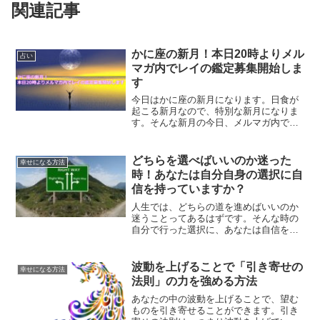
関連記事
かに座の新月！本日20時よりメル
占い
マガ内でレイの鑑定募集開始しま
す
今日はかに座の新月になります。日食が
起こる新月なので、特別な新月になりま
す。そんな新月の今日、メルマガ内でレ
イの鑑定の募集を開始します。鑑定につ
いて、そして私が西洋占星術に惹かれた
きっかけなどについても書いていきま
どちらを選べばいいのか迷った
幸せになる方法
す。
時！あなたは自分自身の選択に自
信を持っていますか？
人生では、どちらの道を進めばいいのか
迷うことってあるはずです。そんな時の
自分で行った選択に、あなたは自信を持
っていますか？人生で選択肢が訪れた時
にどうすればいいのかについて、解説し
ていきます。
波動を上げることで「引き寄せの
幸せになる方法
法則」の力を強める方法
あなたの中の波動を上げることで、望む
ものを引き寄せることができます。引き