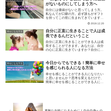
がないものにしてしまう方へ
自分には価値がないと思ってしまう方。
私なんてが口癖の方。必ず誰もがギフト
を持ってこの世に生まれてきています。
どうすればギフトに気づけるようになる
2019.12.20
のか？具体的に持って生まれたギフトに
気づけるようになる方法を解説します。
自分に正直に生きることで人は成
幸せになる方法
長できるんだということ
自分に正直に生きることができる人は成
長することができます。あなたは、自分
の心に正直に生きていますか？自分に正
直に生きることでどうあなたの人生は変
わっていくのかについて、解説していき
ます。
今日からでもできる！簡単に幸せ
幸せになる方法
を感じられる人になる方法
幸せを感じることができる人になりたい
と思いませんか？思考を変えるだけで、
簡単に幸せを感じることができる人にな
れます。今日からでも大丈夫です。思考
を変えて、幸せへの階段を登ってみませ
んか？
素敵な女性になるために！自分自身への