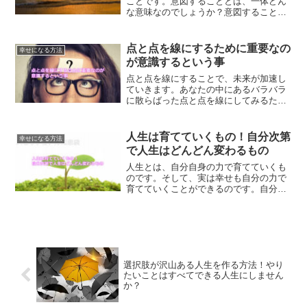
ことです。意図することとは、一体どん
な意味なのでしょうか？意図することの
具体例について、また意図することで望
む未来を手に入れる方法をご紹介しま
す。
点と点を線にするために重要なの
幸せになる方法
が意識するという事
点と点を線にすることで、未来が加速し
ていきます。あなたの中にあるバラバラ
に散らばった点と点を線にしてみるため
に、意識すること、意図することを行っ
てみませんか？
人生は育てていくもの！自分次第
幸せになる方法
で人生はどんどん変わるもの
人生とは、自分自身の力で育てていくも
のです。そして、実は幸せも自分の力で
育てていくことができるのです。自分次
第で、人生をどう変えていけばいいの
か？解説していきます。
選択肢が沢山ある人生を作る方法！やり
たいことはすべてできる人生にしません
か？