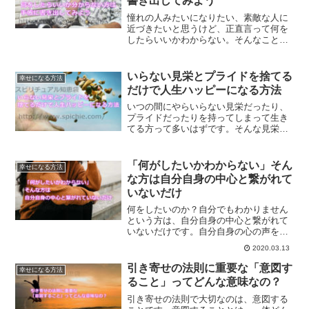
書き出してみよう
憧れの人みたいになりたい、素敵な人に
近づきたいと思うけど、正直言って何を
したらいいかわからない。そんなことっ
てあるはずです。そんな時は、何でその
方のことを素敵だと思ったのか、書き出
してみることです。憧れの人に近づく方
いらない見栄とプライドを捨てる
幸せになる方法
法です。
だけで人生ハッピーになる方法
いつの間にやらいらない見栄だったり、
プライドだったりを持ってしまって生き
てる方って多いはずです。そんな見栄や
プライドを捨ててみることで、人生ハッ
ピーにしていくことができます。見栄や
プライドを捨てて人生幸せになる方法で
「何がしたいかわからない」そん
幸せになる方法
す。
な方は自分自身の中心と繋がれて
いないだけ
何をしたいのか？自分でもわかりません
という方は、自分自身の中心と繋がれて
いないだけです。自分自身の心の声を聴
けるようになっていく事で、何がしたい
2020.03.13
のか？わかるようになります。今やりた
いことに集中することで、素敵な未来を
引き寄せの法則に重要な「意図す
幸せになる方法
作っていきませんか？
ること」ってどんな意味なの？
引き寄せの法則で大切なのは、意図する