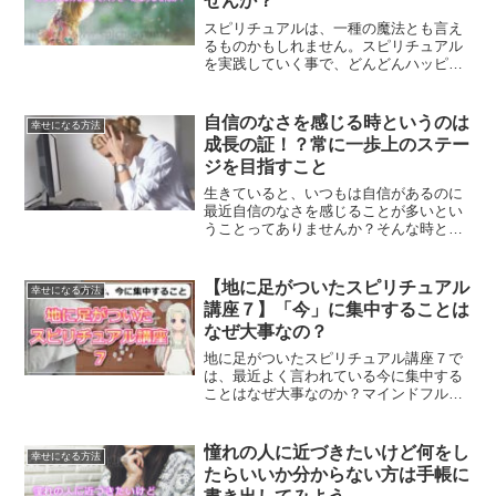
せんか？
スピリチュアルは、一種の魔法とも言え
るものかもしれません。スピリチュアル
を実践していく事で、どんどんハッピー
になっていく事ができます。それには秘
密があります。ミラクルな力を信じてハ
ッピーになる方法をご紹介します。
自信のなさを感じる時というのは
幸せになる方法
成長の証！？常に一歩上のステー
ジを目指すこと
生きていると、いつもは自信があるのに
最近自信のなさを感じることが多いとい
うことってありませんか？そんな時とい
うのは、成長している証なのです。一歩
上のステージに行った時の居心地の悪さ
を解消するためのとっておきの方法をご
【地に足がついたスピリチュアル
幸せになる方法
紹介します。
講座７】「今」に集中することは
なぜ大事なの？
地に足がついたスピリチュアル講座７で
は、最近よく言われている今に集中する
ことはなぜ大事なのか？マインドフルネ
スの境地にたどり着く方法について解説
していきます。
憧れの人に近づきたいけど何をし
幸せになる方法
たらいいか分からない方は手帳に