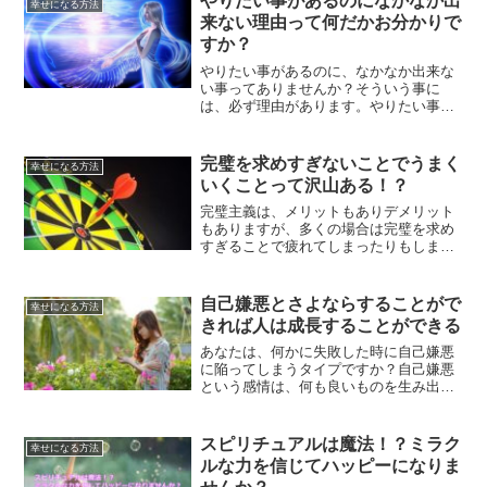
やりたい事があるのになかなか出
幸せになる方法
来ない理由って何だかお分かりで
すか？
やりたい事があるのに、なかなか出来な
い事ってありませんか？そういう事に
は、必ず理由があります。やりたい事が
あるのに行動に移せない理由を二つ、ご
紹介していきます。自分に当てはめて、
考えてみてください。答えが出るはずで
完璧を求めすぎないことでうまく
幸せになる方法
す。
いくことって沢山ある！？
完璧主義は、メリットもありデメリット
もありますが、多くの場合は完璧を求め
すぎることで疲れてしまったりもしま
す。完璧を求めすぎることをやめること
で、うまくいくことがたくさんあるとい
うことについて、解説していきます。
自己嫌悪とさよならすることがで
幸せになる方法
きれば人は成長することができる
あなたは、何かに失敗した時に自己嫌悪
に陥ってしまうタイプですか？自己嫌悪
という感情は、何も良いものを生み出し
ません。自己嫌悪とさよならすることで
人は成長することができるということに
ついて、ご紹介します。
スピリチュアルは魔法！？ミラク
幸せになる方法
ルな力を信じてハッピーになりま