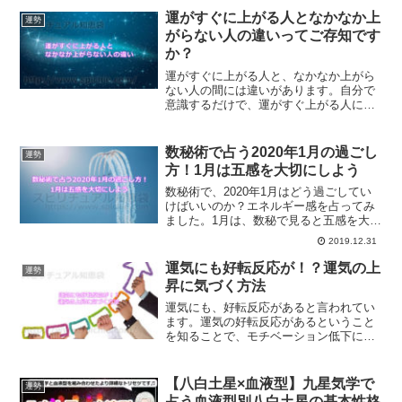
運がすぐに上がる人となかなか上
運勢
がらない人の違いってご存知です
か？
運がすぐに上がる人と、なかなか上がら
ない人の間には違いがあります。自分で
意識するだけで、運がすぐ上がる人にな
って行くことができるようになります。
運がすぐに上がる人になる方法とは？
数秘術で占う2020年1月の過ごし
運勢
方！1月は五感を大切にしよう
数秘術で、2020年1月はどう過ごしてい
けばいいのか？エネルギー感を占ってみ
ました。1月は、数秘で見ると五感を大切
にすると良い月間になります。1月にオス
2019.12.31
スメの過ごし方とは？
運気にも好転反応が！？運気の上
運勢
昇に気づく方法
運気にも、好転反応があると言われてい
ます。運気の好転反応があるということ
を知ることで、モチベーション低下に悩
むこともなくなります。また、運気の上
昇にも気づくことができるようになるの
です。
【八白土星×血液型】九星気学で
運勢
占う血液型別八白土星の基本性格