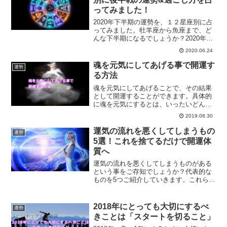
ってみました！
2020年下半期の運勢を、１２星座別に占
ってみました。牡羊座から魚座まで、ど
んな下半期になるでしょうか？2020年の
各種運勢と過ごし方についてご紹介して
2020.06.24
いきます。あなたの2020年下半期の運勢
は？
魂を元気にしてあげる事で開運す
運勢
る方法
魂を元気にしてあげることで、その結果
として開運することができます。具体的
に魂を元気にするとは、いったいどんな
ことでしょうか？魂を元気にする方法に
2019.08.30
ついて、ご紹介します。
運気の流れを悪くしてしまうもの
運勢
5選！これを捨てるだけで開運体
質へ
運気の流れを悪くしてしまうものがある
という事をご存知でしょうか？代表的な
ものを5つご紹介していきます。これらを
捨てるだけで、運気は良い方向に行くは
ずです。どうしても捨てれない方向けの
対策方法もご紹介していきます。
2018年にとっても大切にするべ
運勢
きことは「スタートを切ること」