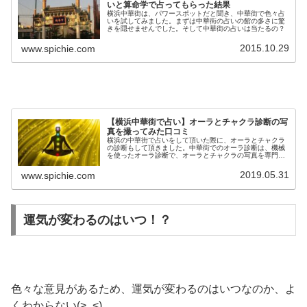
いと算命学で占ってもらった結果
横浜中華街は、パワースポットだと聞き、中華街で色々占
いを試してみました。まずは中華街の占いの館の多さに驚
きを隠せませんでした。そして中華街の占いは当たるの？
2015.10.29
www.spichie.com
【横浜中華街で占い】オーラとチャクラ診断の写
真を撮ってみた口コミ
横浜の中華街で占いをして頂いた際に、オーラとチャクラ
の診断もして頂きました。中華街でのオーラ診断は、機械
を使ったオーラ診断で、オーラとチャクラの写真を専門の
機械を使って撮る事で診断する方法でした。中華街のオー
ラ写真、チャクラ写真の口コミです。
2019.05.31
www.spichie.com
運気が変わるのはいつ！？
色々な意見があるため、運気が変わるのはいつなのか、よ
くわからない(>_<)