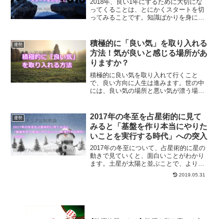
2018年、良い1年にするために大切にな
ってくることは、とにかくスタートを切
ってみることです。知識ばかりを身につ
けても、行動しなければ何も始まりませ
ん。スタートを切ることで得られること
について、ご紹介します。
積極的に「良い気」を取り入れる
運勢
方法！気が良いと感じる場所があ
りますか？
積極的に良い気を取り入れて行くこと
で、良い方向に人生は進みます。世の中
には、良い気の場所と悪い気が漂う場所
があります。悪い気の場所に行かなけれ
ばならない時はどうすればいいのか、良
い気の場所についてご紹介します。
2017年の冬至を占星術的に見て
運勢
みると「基盤を作り本当にやりた
いことを実行する時代」への突入
2017年の冬至について、占星術的に星の
動きで見ていくと、面白いことがわかり
ます。土星が太陽と並ぶことで、よりい
っそう土星の力が発揮されます。あなた
2019.05.31
の本当にやりたいことをどんどん実行し
ていく時代の幕開けである冬至について
解説します。