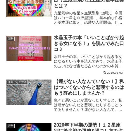
とは？
九星気学の各星を血液型別に解説。今回
は八白土星を血液型別に、基本的な性格
と基本運に加え、恋愛や人間関係、仕事
やお金関連、開運のポイントや相性など
をご紹介していきます。
水晶玉子の本「いいことばかり起
運勢
きる女になる！」を読んでみた口
コミ
水晶玉子の本、いいことばかり起きる女
になるという本を読んでみて、水晶玉子
の占いはなぜ当たる占いなのかの本質的
な部分について知ることができました。
2019.06.03
水晶玉子の本や占いの口コミをご紹介し
ます。
【運がない人なんていない！】私
幸せになる方法
はついてないからと悲嘆するのは
もう辞めにしませんか？
色々と悪いことが重なったりすると、私
は運がないんだと悲嘆したりすることっ
てありませんか？運がない人なんて、こ
の世に存在しません。あなたが勝手に、
運がないと決めつけてしまっているだけ
なのです。運がないと思ってる方が抜け
2020年下半期の運勢！１２星座
運勢
出す方法について、解説していきます。
別に後半戦の運勢&過ごし方を占