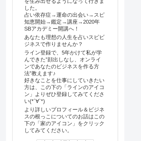
を生み出せるようになって行きま
した。
占い依存症→運命の出会い→スピ
知恵開始→鑑定→講座→2020年
SBアカデミー開講へ！
あなたも理想の人生を占いスピビ
ジネスで作りませんか？
ライン登録で、5年かけて私が学
んできた”顔出しなし、オンライ
ンであなたのビジネスを作る方
法”教えます♪
好きなことを仕事にしていきたい
方は、この下の「ラインのアイコ
ン」よりぜひ登録してみてくださ
い(*´∀`*)
より詳しいプロフィール＆ビジネ
スの根っこについてのお話はこの
下の「家のアイコン」をクリック
してみてください。