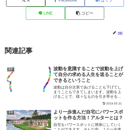
LINE
コピー
rei
関連記事
波動を意識することで波動を上げ
運勢
て自分の求める人生を送ることが
できるということ
波動は自分次第であげることも下げてし
まうこともできてしまいます。波動を上
げることで、様々なものを引き寄せるこ
とができるようにもなります。また、願
2019.05.31
いを叶えることができるようにもなるの
が波動を上げることなのです。
より一歩進んだ自宅にパワースポ
運勢
ットを作る方法！アルターとは？
自宅をパワースポットに簡単にしていく
ことができます。そんな中、より一歩進