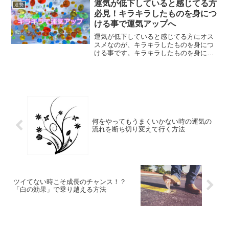
ピリチュアル的にやるべきことをご紹介
運気が低下していると感じてる方
運勢
していきます。
必見！キラキラしたものを身につ
ける事で運気アップへ
運気が低下していると感じてる方にオス
スメなのが、キラキラしたものを身につ
ける事です。キラキラしたものを身につ
ける事で、あなた自身もキラキラしてき
ます。その効果で、運気もアップしてい
くという事について解説していきます。
何をやってもうまくいかない時の運気の
流れを断ち切り変えて行く方法
ツイてない時こそ成長のチャンス！？
「白の効果」で乗り越える方法