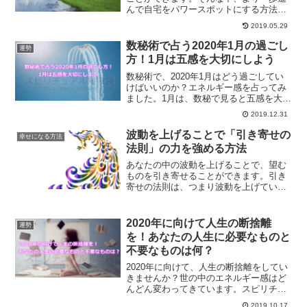
んで自宅をパワースポットにする方法が
アルターを作ることです。アルターとは
2019.05.29
一体何なのか？アルターの作り方につい
て解説していきます。
数秘術で占う2020年1月の過ごし
運勢
方！1月は五感を大切にしよう
数秘術で、2020年1月はどう過ごしてい
けばいいのか？エネルギー感を占ってみ
ました。1月は、数秘で見ると五感を大切
にすると良い月間になります。1月にオス
2019.12.31
スメの過ごし方とは？
波動を上げることで「引き寄せの
幸せになる方法
法則」の力を強める方法
あなたの中の波動を上げることで、望む
ものを引き寄せることができます。引き
寄せの法則は、つまり波動を上げていか
ない限り引き寄せることができないので
す。波動の法則と引き寄せの法則につい
て、解説していきます。
2020年に向けて人生の断捨離
運勢
を！あなたの人生に必要なものと
不要なものは何？
2020年に向けて、人生の断捨離をしてい
きませんか？世の中のエネルギー感はど
んどん変わってきています。スピリチュ
アル界だけの話ではありません。あなた
2019.10.17