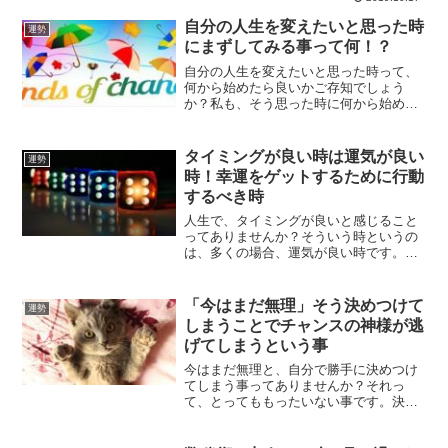
の人生に必要なものと不要なものをまず
は洗い出してみませんか？
自分の人生を変えたいと思った時
運勢
にまずしてみる事って何！？
自分の人生を変えたいと思った時って、
何から始めたら良いかご存知でしょう
か？私も、そう思った時に何から始めれ
ば良いのか分かりませんでした。まず最
初に、ゴールが無ければ走れませんの
で、ゴールを決める事が最重要になって
タイミングが良い時は運気が良い
運勢
きます。人生を変えたいなら、覚悟を決
時！幸運をゲットするために行動
める事です。
するべき時
人生で、タイミングが良いと感じること
ってありませんか？そういう時というの
は、多くの場合、運気が良い時です。運
気が良い時というのは、幸運をゲットす
るために行動するべき時でもあります。
幸運をつかむために、まずは行動してい
「今はまだ無理」そう決めつけて
運勢
きませんか？
しまうことでチャンスの神様が逃
げてしまうという事
今はまだ無理と、自分で勝手に決めつけ
てしまう事ってありませんか？それっ
て、とってももったいない事です。決め
つけてしまう事で、一生無理になってし
まうのです。チャンスの神様に味方して