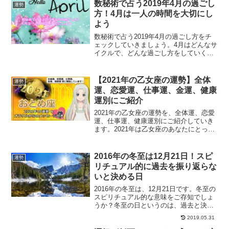
しまうにはどうしたらいいのかについ
数秘術で占う2019年4月の過ごし
運勢
て、解説していきます。
方！4月は一人の時間を大切にし
よう
数秘術で占う2019年4月の過ごし方をチ
ェックしていきましょう。4月はどんなサ
イクルで、どんな過ごし方をしていくこ
とでエネルギーの波に乗っていくことが
できるのでしょうか？4月にオススメの過
ごし方とは？
【2021年の乙女座の運勢】全体
運勢
運、恋愛運、仕事運、金運、健康
運別にご紹介
2021年の乙女座の運勢を、全体運、恋愛
運、仕事運、健康運別にご紹介していき
ます。2021年は乙女座のあなたにとって
どんな1年になるでしょうか？西洋占星術
で占う乙女座の運勢は？
2016年の冬至は12月21日！スピ
運勢
リチュアル的に過去を振り返らな
いと決める日
2016年の冬至は、12月21日です。冬至の
スピリチュアル的な意味をご存知でしょ
うか？冬至の日というのは、過去と決別
する日でもあり、また色々とやるべきこ
2019.05.31
とがある日でもあります。冬至の日にス