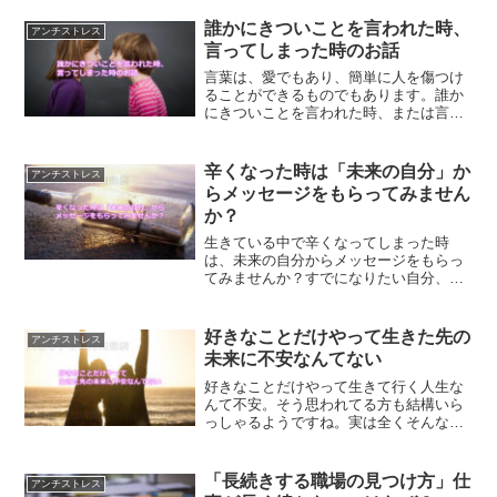
うすれば手放せるようになるのか？解説
していきます。
誰かにきついことを言われた時、
アンチストレス
言ってしまった時のお話
言葉は、愛でもあり、簡単に人を傷つけ
ることができるものでもあります。誰か
にきついことを言われた時、または言っ
てしまった時は、自分の中でどう処理を
すればいいのか？について解説していき
ます。
辛くなった時は「未来の自分」か
アンチストレス
らメッセージをもらってみません
か？
生きている中で辛くなってしまった時
は、未来の自分からメッセージをもらっ
てみませんか？すでになりたい自分、あ
りたい姿を実現している未来の自分から
のメッセージは、心に響くメッセージと
なるでしょう。
好きなことだけやって生きた先の
アンチストレス
未来に不安なんてない
好きなことだけやって生きて行く人生な
んて不安。そう思われてる方も結構いら
っしゃるようですね。実は全くそんなこ
とはありません。好きなことだけやって
生きて行く未来を実現する方法です。
「長続きする職場の見つけ方」仕
アンチストレス