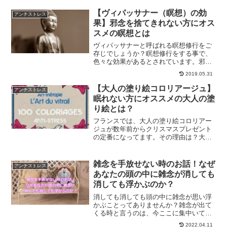
ぎた荷物を捨てて楽になりませんか？
【ヴィパッサナー（瞑想）の効
アンチストレス
果】邪念を捨てきれない方にオス
スメの瞑想とは
ヴィパッサナーと呼ばれる瞑想修行をご
存じでしょうか？瞑想修行をする事で、
色々な効果があるとされています。邪念
を捨てる事が出来るようになったり、今
2019.05.31
までの人生を見つめなおすことが出来た
り、自分としっかり向き合う事が出来ま
【大人の塗り絵コロリアージュ】
アンチストレス
す。ヴィパッサナーについて解説してい
眠れない方にオススメの大人の塗
きます。
り絵とは？
フランスでは、大人の塗り絵コロリアー
ジュが数年前からクリスマスプレゼント
の定番になってます。その理由は？大人
の塗り絵は眠れない方に大変オススメな
理由も書いていきます。
雑念を手放せない時のお話！なぜ
アンチストレス
あなたの頭の中に雑念が消しても
消しても浮かぶのか？
消しても消しても頭の中に雑念が思い浮
かぶことってありませんか？雑念が出て
くる時と言うのは、今ここに集中いてい
ない証拠です。雑念を手放せない時にど
2022.04.11