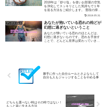
2018年は「炒り塩」を使いお部屋の空気
を浄化してスッキリとした気持ちで１年
を送る方法をご紹介します。 普段の掃除
の仕上げに炒り塩でお部屋の浄化を 掃除
2019.05.31
の仕上げにより一層すっきりする「炒り
塩」を使ったお部屋の浄化方法をご紹介
あなたが抱いている恐れの殆どが
アンチストレス
します。 玄関な...
幻想に過ぎないということ
あなたが懐いている恐れのほとんどは、
幻想に過ぎないものです。恐れを手放す
ことで、どんどん世界は変わっていきま
す。恐れを手放すことで訪れる未来につ
いて、ご紹介していきます。
勝手に作った自分ルールとさよならして
自分も人もジャッジすることをやめる事
どちらも選べない時はその時ではない！
もっと楽に生きる方法