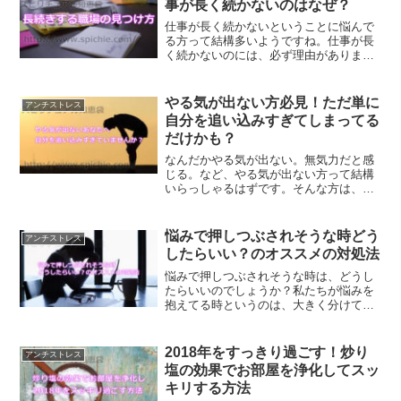
事が長く続かないのはなぜ？
仕事が長く続かないということに悩んで
る方って結構多いようですね。仕事が長
く続かないのには、必ず理由がありま
す。あなたの仕事が長く続かない理由
は、あなたの中にあります。なぜあなた
の仕事が長く続かないのか、理由を知る
やる気が出ない方必見！ただ単に
アンチストレス
方法を解説していきます。
自分を追い込みすぎてしまってる
だけかも？
なんだかやる気が出ない。無気力だと感
じる。など、やる気が出ない方って結構
いらっしゃるはずです。そんな方は、も
しかしたら自分を追い込みすぎてしまっ
ているだけかもしれません。自分を追い
込まずにあなたらしく生きる方法につい
悩みで押しつぶされそうな時どう
アンチストレス
て、ご紹介します。
したらいい？のオススメの対処法
悩みで押しつぶされそうな時は、どうし
たらいいのでしょうか？私たちが悩みを
抱えてる時というのは、大きく分けて二
パターンあります。悩みを抱えた時にオ
ススメの対処法をご紹介します。
2018年をすっきり過ごす！炒り
アンチストレス
塩の効果でお部屋を浄化してスッ
キリする方法