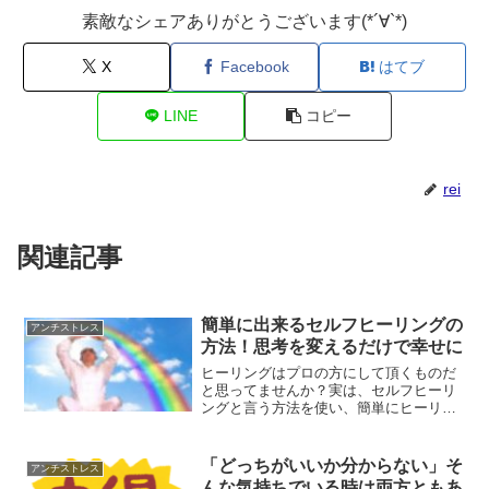
素敵なシェアありがとうございます(*´∀`*)
X
Facebook
はてブ
LINE
コピー
rei
関連記事
簡単に出来るセルフヒーリングの
アンチストレス
方法！思考を変えるだけで幸せに
ヒーリングはプロの方にして頂くものだ
と思ってませんか？実は、セルフヒーリ
ングと言う方法を使い、簡単にヒーリン
グを行う事ができます。思考を変えるだ
けで、幸せになる事ができるんです。簡
単に今すぐできるセルフヒーリングの方
「どっちがいいか分からない」そ
アンチストレス
法です。
んな気持ちでいる時は両方ともあ