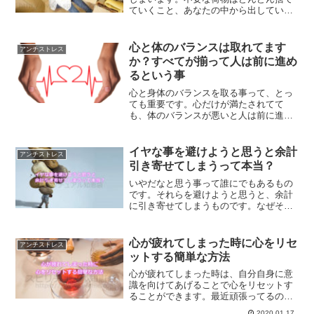
ていくこと、あなたの中から出していく
ことで楽になっていきます。抱え込みす
ぎた荷物を捨てて楽になりませんか？
心と体のバランスは取れてます
アンチストレス
か？すべてが揃って人は前に進め
るという事
心と身体のバランスを取る事って、とっ
ても重要です。心だけが満たされてて
も、体のバランスが悪いと人は前に進む
ことができません。トータルバランスが
取れた時にはじめて、前に進む事が出来
るようになるのです。
イヤな事を避けようと思うと余計
アンチストレス
引き寄せてしまうって本当？
いやだなと思う事って誰にでもあるもの
です。それらを避けようと思うと、余計
に引き寄せてしまうものです。なぜそう
いうことが起こるのでしょうか？その理
由について、またいやなことを避ける本
当の方法についてご紹介します。
心が疲れてしまった時に心をリセ
アンチストレス
ットする簡単な方法
心が疲れてしまった時は、自分自身に意
識を向けてあげることで心をリセットす
ることができます。最近頑張ってるのに
うまくいかない、心が疲れてしまったと
2020.01.17