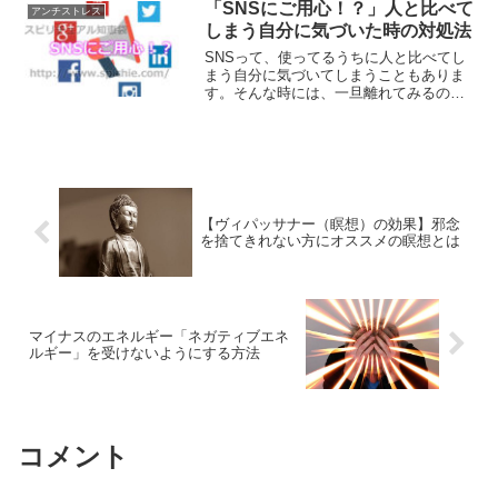
な人生をデザインする事が出来るはずで
「SNSにご用心！？」人と比べて
アンチストレス
す。
しまう自分に気づいた時の対処法
SNSって、使ってるうちに人と比べてし
まう自分に気づいてしまうこともありま
す。そんな時には、一旦離れてみるのも
一つの方法です。人と比べることは良い
ことではないからです。SNSで人と比べ
てしまう自分に気づいた時の対処法をご
紹介します。
【ヴィパッサナー（瞑想）の効果】邪念
を捨てきれない方にオススメの瞑想とは
マイナスのエネルギー「ネガティブエネ
ルギー」を受けないようにする方法
コメント