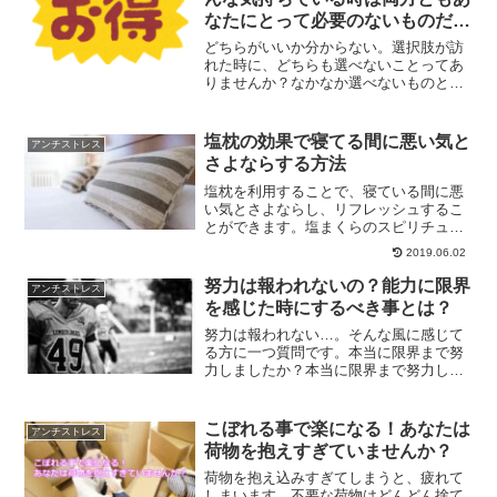
なたにとって必要のないものだと
いうこと
どちらがいいか分からない。選択肢が訪
れた時に、どちらも選べないことってあ
りませんか？なかなか選べないものとい
うのは、あなたにとって本当に必要なも
のではない場合が多かったりします。ど
ちらも選べない時にどうしたらいいのか
塩枕の効果で寝てる間に悪い気と
アンチストレス
について、解説していきます。
さよならする方法
塩枕を利用することで、寝ている間に悪
い気とさよならし、リフレッシュするこ
とができます。塩まくらのスピリチュア
ル的な効果について、また効果を最大限
2019.06.02
に活かす方法についてご紹介していきま
す。
努力は報われないの？能力に限界
アンチストレス
を感じた時にするべき事とは？
努力は報われない…。そんな風に感じて
る方に一つ質問です。本当に限界まで努
力しましたか？本当に限界まで努力した
のであれば、方向転換も視野にいれるべ
きでしょう。能力に限界を感じたときに
するべき事をご紹介していきます。
こぼれる事で楽になる！あなたは
アンチストレス
荷物を抱えすぎていませんか？
荷物を抱え込みすぎてしまうと、疲れて
しまいます。不要な荷物はどんどん捨て