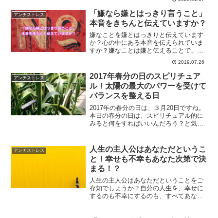
いう方は、心をリセットしてみません
か？
「嫌なら嫌とはっきり言うこと」
アンチストレス
本音をきちんと伝えていますか？
嫌なことを嫌とはっきりと伝えています
か？心の中にある本音を伝えられていま
すか？嫌なことは嫌と伝えることで、人
間関係はスムーズになっていきます。心
2019.07.26
の声に従って生きることで魂の喜ぶ生き
方ができるということについて解説しま
2017年春分の日のスピリチュア
アンチストレス
す。
ル！太陽の最大のパワーを受けて
バランスを整える日
2017年の春分の日は、３月20日ですね。
本日の春分の日は、スピリチュアル的に
みると何をすればいいんだろう？と気に
なられてる方もいらっしゃるはずです。
春分の日にするべきことについて、ご紹
介します。
人生の主人公はあなただというこ
アンチストレス
と！幸せも不幸もあなた次第で決
まる！？
人生の主人公はあなただということをご
存知でしょうか？自分の人生を、幸せに
するのも不幸にするのも、すべてあなた
次第です。どう進んで行けばいいのか、
立ち止まって一度考えてみる事で、幸せ