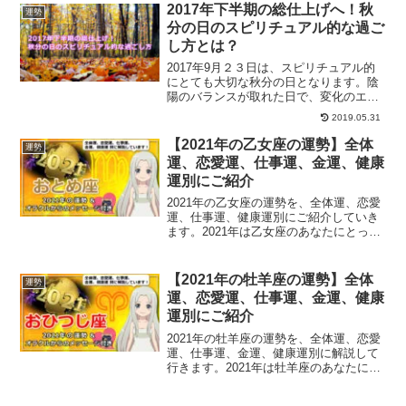
目標も達成できるはずです。
2017年下半期の総仕上げへ！秋
運勢
分の日のスピリチュアル的な過ご
し方とは？
2017年9月２３日は、スピリチュアル的
にとても大切な秋分の日となります。陰
陽のバランスが取れた日で、変化のエネ
ルギーがとても強い日になります。そん
2019.05.31
な秋分の日にするべきことについて、ご
紹介します。
【2021年の乙女座の運勢】全体
運勢
運、恋愛運、仕事運、金運、健康
運別にご紹介
2021年の乙女座の運勢を、全体運、恋愛
運、仕事運、健康運別にご紹介していき
ます。2021年は乙女座のあなたにとって
どんな1年になるでしょうか？西洋占星術
で占う乙女座の運勢は？
【2021年の牡羊座の運勢】全体
運勢
運、恋愛運、仕事運、金運、健康
運別にご紹介
2021年の牡羊座の運勢を、全体運、恋愛
運、仕事運、金運、健康運別に解説して
行きます。2021年は牡羊座のあなたにと
って、どんな1年になるでしょうか？運気
の流れをあらかじめ知っておくことで、