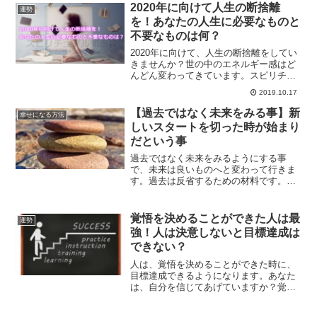
時の事について解説します。
2020年に向けて人生の断捨離
運勢
を！あなたの人生に必要なものと
不要なものは何？
2020年に向けて、人生の断捨離をしてい
きませんか？世の中のエネルギー感はど
んどん変わってきています。スピリチュ
アル界だけの話ではありません。あなた
2019.10.17
の人生に必要なものと不要なものをまず
は洗い出してみませんか？
【過去ではなく未来をみる事】新
幸せになる方法
しいスタートを切った時が始まり
だという事
過去ではなく未来をみるようにする事
で、未来は良いものへと変わって行きま
す。過去は反省するための材料です。過
去を反省したら、過去を切り捨てること
も重要な事です。新しいスタートを切っ
た時が始まりだと思う事で、人生良い方
覚悟を決めることができた人は最
運勢
向に進んで行くはずです。
強！人は決意しないと目標達成は
できない？
人は、覚悟を決めることができた時に、
目標達成できるようになります。あなた
は、自分を信じてあげていますか？覚悟
をきちんと決めていますか？自分自身
と、向き合ってみてください。あなたの