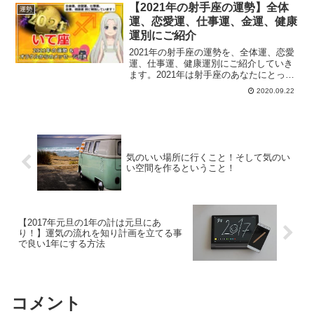
前もって対策も立てやすくなります。自
【2021年の射手座の運勢】全体
運勢
分自身の力で人...
運、恋愛運、仕事運、金運、健康
運別にご紹介
2021年の射手座の運勢を、全体運、恋愛
運、仕事運、健康運別にご紹介していき
ます。2021年は射手座のあなたにとって
どんな1年になるでしょうか？西洋占星術
2020.09.22
で占う射手座の運勢は？
気のいい場所に行くこと！そして気のい
い空間を作るということ！
【2017年元旦の1年の計は元旦にあ
り！】運気の流れを知り計画を立てる事
で良い1年にする方法
コメント