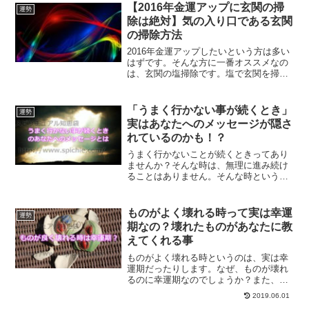
じた時の掃除方法についてご紹介しま
【2016年金運アップに玄関の掃
運勢
す。
除は絶対】気の入り口である玄関
の掃除方法
2016年金運アップしたいという方は多い
はずです。そんな方に一番オススメなの
は、玄関の塩掃除です。塩で玄関を掃除
する事で、玄関の空気を綺麗にし、浄化
し気の流れが良くなります。そして金運
アップに繋がります。金運アップのため
「うまく行かない事が続くとき」
運勢
の玄関の掃除方法をご紹介します。
実はあなたへのメッセージが隠さ
れているのかも！？
うまく行かないことが続くときってあり
ませんか？そんな時は、無理に進み続け
ることはありません。そんな時というの
は、あなたへのメッセージが隠されてい
るのです。うまく行かないときに込めら
れた天からのメッセージは？
ものがよく壊れる時って実は幸運
運勢
期なの？壊れたものがあなたに教
えてくれる事
ものがよく壊れる時というのは、実は幸
運期だったりします。なぜ、ものが壊れ
るのに幸運期なのでしょうか？また、壊
れたものがあなたに教えてくれてる事と
2019.06.01
は何なのでしょうか？ものがよく壊れる