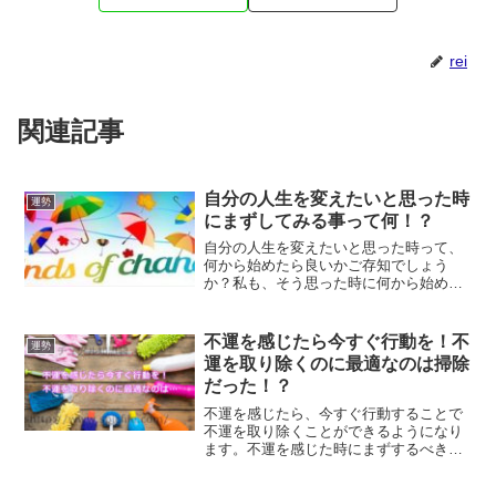
rei
関連記事
自分の人生を変えたいと思った時
運勢
にまずしてみる事って何！？
自分の人生を変えたいと思った時って、
何から始めたら良いかご存知でしょう
か？私も、そう思った時に何から始めれ
ば良いのか分かりませんでした。まず最
初に、ゴールが無ければ走れませんの
で、ゴールを決める事が最重要になって
不運を感じたら今すぐ行動を！不
運勢
きます。人生を変えたいなら、覚悟を決
運を取り除くのに最適なのは掃除
める事です。
だった！？
不運を感じたら、今すぐ行動することで
不運を取り除くことができるようになり
ます。不運を感じた時にまずするべきこ
とは、部屋の空気の入れ替えをするこ
と、掃除をすることなのです。不運を感