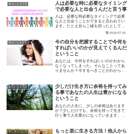
で疲れてる人にオススメなのがありのま
人は必要な時に必要なタイミング
幸せになる方法
ま生きるという方法なのです。
で必要な人と出会うんだと言う事
人は、必要な時必要なタイミングで必要
な人と出会うことができると言われてい
ます。たとえ自らご縁を切ったとして
も、ご縁がある人とは必ずまた結ばれる
2019.07.10
ものです。人と人との出会いについて、
起こる出来事は全て意味があるというこ
今の自分を把握することで今何を
幸せになる方法
とについて解説します。
すればいいのかが見えてくるんだ
ということ
あなたは、今何をすればいいのかわから
なくなってしまった。そんなことってあ
りませんか？今するべきことがわからな
くなった時、何をすればいいのかについ
てご紹介していきます。未来に続く一本
の道を作っていくことで道に迷うことは
少しだけ生き方に余裕を持ってみ
幸せになる方法
無くなります。
る事であなたの人生は豊かになる
ということ
あなたの人生に、少しの余裕はあります
か？少しだけでも、余裕を持って生きて
行く事で人生豊かになっていきます。余
裕は、自ら作って行くものです。少しだ
け余裕を持って人生を生きてみません
か？
もっと楽に生きる方法！他人から
アンチストレス