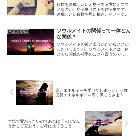
目標を達成したいと思ってる方にオスス
メなのが、やる事リストを作る事です。
達成したい目標を思い描き、イメージし
て、そこにたどり着くためには何をすれ
ばいいのかをきちんと考えていくことで
す。目標を細分化する事で、目標は達成
ソウルメイトの関係って一体どん
幸せになる方法
に近づくはずです。
な関係？
ソウルメイトの彼と出会いたいなどとい
ったりしますが、ソウルメイトとは一体
どんな関係の相手のことを言うのでしょ
うか？ソウルメイトとは？また、ソウル
メイトの男性と出会った時に気をつける
べきことについて解説します。
悪いエネルギーを受けてしまうという方
必見！エネルギーを高く保ってみよう
本気で変わりたいのであれば「人になん
とかして貰おう」思考は捨てること