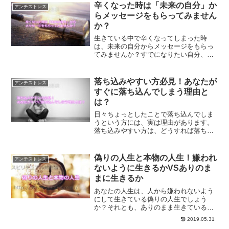
はずです。
辛くなった時は「未来の自分」か
アンチストレス
らメッセージをもらってみません
か？
生きている中で辛くなってしまった時
は、未来の自分からメッセージをもらっ
てみませんか？すでになりたい自分、あ
りたい姿を実現している未来の自分から
のメッセージは、心に響くメッセージと
なるでしょう。
落ち込みやすい方必見！あなたが
アンチストレス
すぐに落ち込んでしまう理由と
は？
日々ちょっとしたことで落ち込んでしま
うという方には、実は理由があります。
落ち込みやすい方は、どうすれば落ち込
まなくなるのか？あなたがすぐに落ち込
んでしまう理由を知ることで、解消する
方法をご紹介します。
偽りの人生と本物の人生！嫌われ
アンチストレス
ないように生きるかVSありのま
まに生きるか
あなたの人生は、人から嫌われないよう
にして生きている偽りの人生でしょう
か？それとも、ありのまま生きている本
物の人生でしょうか？どちらの人生を生
2019.05.31
きるのもあなたの自由ですが、人間関係