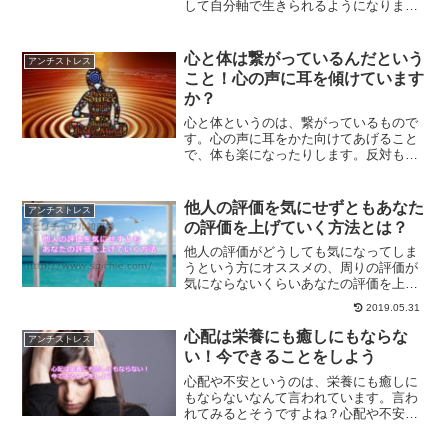
して自分軸で生きられるようになりま
す。無理やりポジティブに変更しても、
根本は何も解決していないのです。一番
大切な自分を認めてあげる事について解
心と体は繋がっているんだという
アンチストレス
説します。
こと！心の声に耳を傾けています
か？
心と体というのは、繋がっているもので
す。心の声に耳をかた向けてあげること
で、体も楽になったりします。反対も同
様なのです。休息を定期的に取り入れて
あげることができること、心と体の声に
耳を傾けてあげることについて、解説し
他人の評価を気にせずともあなた
アンチストレス
ていきます。
の評価を上げていく方法とは？
他人の評価がどうしても気になってしま
うという方にオススメの、周りの評価が
気にならないくらいあなたの評価を上げ
ていくためにはどうしたらいいのかにつ
2019.05.31
いて、いますぐ始められることをご紹介
していきます。
心配は栄養にも癒しにもならな
アンチストレス
い！今できることをしよう
心配や不安というのは、栄養にも癒しに
もならないなんて言われています。言わ
れてみるとそうですよね？心配や不安に
襲われてしまったらまずするべきこと
は、今目の前のことに取り組むというこ