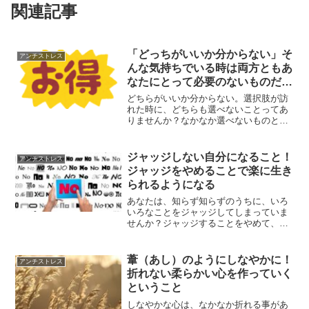
関連記事
「どっちがいいか分からない」そ
アンチストレス
んな気持ちでいる時は両方ともあ
なたにとって必要のないものだと
いうこと
どちらがいいか分からない。選択肢が訪
れた時に、どちらも選べないことってあ
りませんか？なかなか選べないものとい
うのは、あなたにとって本当に必要なも
のではない場合が多かったりします。ど
ちらも選べない時にどうしたらいいのか
ジャッジしない自分になること！
アンチストレス
について、解説していきます。
ジャッジをやめることで楽に生き
られるようになる
あなたは、知らず知らずのうちに、いろ
いろなことをジャッジしてしまっていま
せんか？ジャッジすることをやめて、フ
ラットな心で生きられるようになること
で、楽に生きることができるようになり
ます。ジャッジをやめることで得られる
葦（あし）のようにしなやかに！
アンチストレス
ことについてです。
折れない柔らかい心を作っていく
ということ
しなやかな心は、なかなか折れる事があ