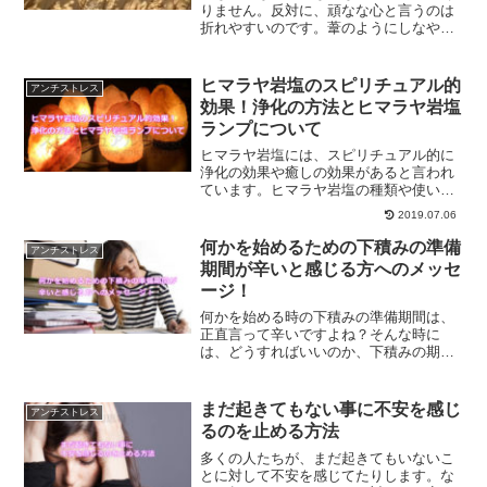
りません。反対に、頑なな心と言うのは
折れやすいのです。葦のようにしなやか
にという言葉がありますが、まったくそ
の通りなのです。人生も、心をしなやか
に持って生きることの大切さについてで
ヒマラヤ岩塩のスピリチュアル的
アンチストレス
す。
効果！浄化の方法とヒマラヤ岩塩
ランプについて
ヒマラヤ岩塩には、スピリチュアル的に
浄化の効果や癒しの効果があると言われ
ています。ヒマラヤ岩塩の種類や使い
方、浄化の方法について、またヒマラヤ
2019.07.06
岩塩のランプについて、ご紹介します。
何かを始めるための下積みの準備
アンチストレス
期間が辛いと感じる方へのメッセ
ージ！
何かを始める時の下積みの準備期間は、
正直言って辛いですよね？そんな時に
は、どうすればいいのか、下積みの期間
について、そして下積みの期間を楽しく
過ごす方法をご紹介していきます。
まだ起きてもない事に不安を感じ
アンチストレス
るのを止める方法
多くの人たちが、まだ起きてもいないこ
とに対して不安を感じてたりします。な