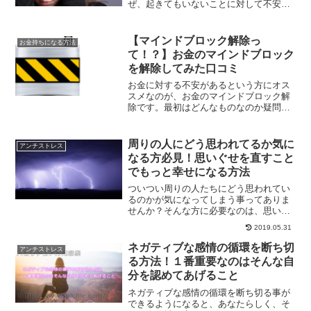
ぜ、起きてもいないことに対して不安を
感じてしまうのでしょうか？これを止め
ることでハッピーな未来を創っていく方
法です。
【マインドブロック解除っ
お金持ちになる方法
て！？】お金のマインドブロック
を解除してみた口コミ
お金に対する不安があるという方にオス
スメなのが、お金のマインドブロック解
除です。最初はどんなものなのか疑問で
したが、お金に対する不安を打ち消す方
法を教えて頂きました。マインドブロッ
ク解除とは？
周りの人にどう思われてるか気に
アンチストレス
なる方必見！思いぐせを直すこと
でもっと幸せになる方法
ついつい周りの人たちにどう思われてい
るのかが気になってしまう事ってありま
せんか？そんな方に必要なのは、思いぐ
せを直す事です。自分主体で生きて行く
2019.05.31
ことができると、もっと楽に生きる事が
出来ます。幸せな人生を送る方法につい
ネガティブな感情の循環を断ち切
アンチストレス
て解説します。
る方法！１番重要なのはそんな自
分を認めてあげること
ネガティブな感情の循環を断ち切る事が
できるようになると、あなたらしく、そ