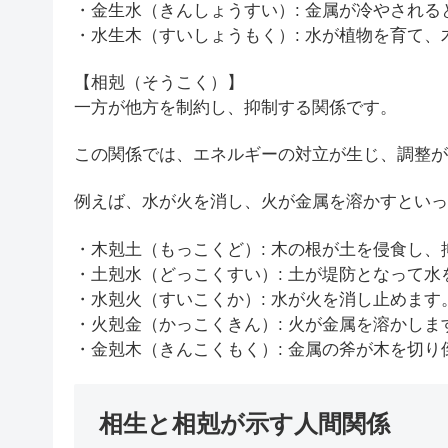
・金生水（きんしょうすい）: 金属が冷やされ
・水生木（すいしょうもく）: 水が植物を育て、
【相剋（そうこく）】
一方が他方を制約し、抑制する関係です。
この関係では、エネルギーの対立が生じ、調整が
例えば、水が火を消し、火が金属を溶かすといっ
・木剋土（もっこくど）: 木の根が土を侵食し、
・土剋水（どっこくすい）: 土が堤防となって
・水剋火（すいこくか）: 水が火を消し止めます
・火剋金（かっこくきん）: 火が金属を溶かしま
・金剋木（きんこくもく）: 金属の斧が木を切り
相生と相剋が示す人間関係