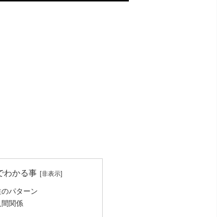
でわかる事
性のパターン
人間関係
？