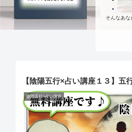
そんなあな
【陰陽五行×占い講座１３】五
陰陽五行×占い講座