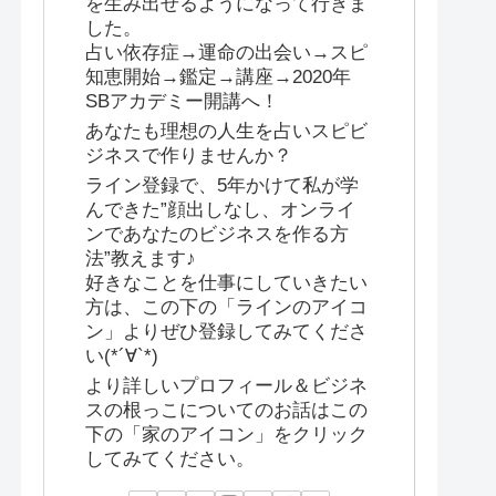
を生み出せるようになって行きま
した。
占い依存症→運命の出会い→スピ
知恵開始→鑑定→講座→2020年
SBアカデミー開講へ！
あなたも理想の人生を占いスピビ
ジネスで作りませんか？
ライン登録で、5年かけて私が学
んできた”顔出しなし、オンライ
ンであなたのビジネスを作る方
法”教えます♪
好きなことを仕事にしていきたい
方は、この下の「ラインのアイコ
ン」よりぜひ登録してみてくださ
い(*´∀`*)
より詳しいプロフィール＆ビジネ
スの根っこについてのお話はこの
下の「家のアイコン」をクリック
してみてください。