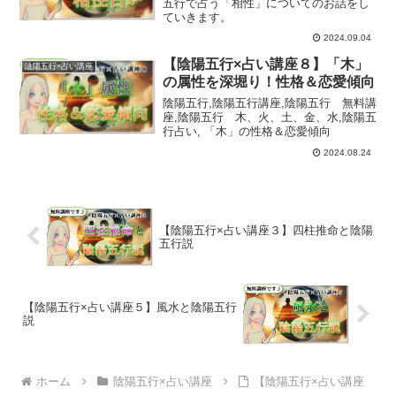
五行で占う「相性」についてのお話をし
ていきます。
2024.09.04
【陰陽五行×占い講座８】「木」
陰陽五行×占い講座
の属性を深堀り！性格＆恋愛傾向
陰陽五行,陰陽五行講座,陰陽五行 無料講
座,陰陽五行 木、火、土、金、水,陰陽五
行占い, 「木」の性格＆恋愛傾向
2024.08.24
【陰陽五行×占い講座３】四柱推命と陰陽
五行説
【陰陽五行×占い講座５】風水と陰陽五行
説
ホーム
陰陽五行×占い講座
【陰陽五行×占い講座