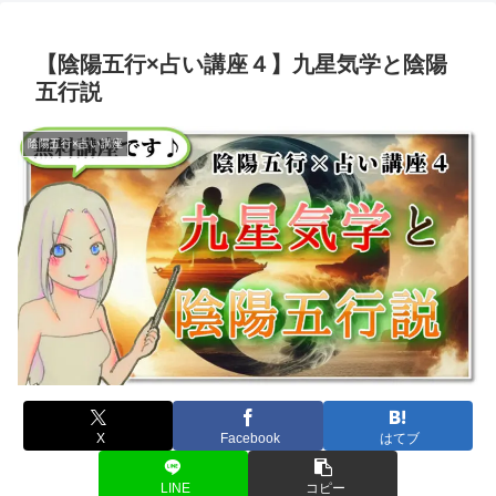
【陰陽五行×占い講座４】九星気学と陰陽
五行説
陰陽五行×占い講座
X
Facebook
はてブ
LINE
コピー