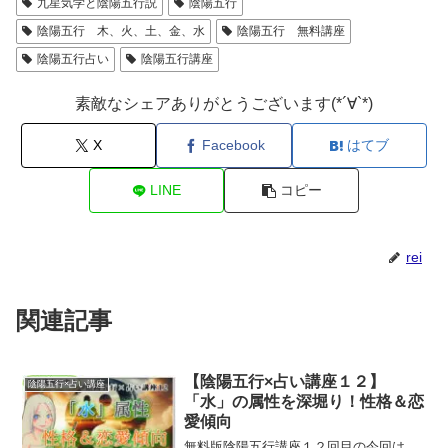
九星気学と陰陽五行説
陰陽五行
陰陽五行 木、火、土、金、水
陰陽五行 無料講座
陰陽五行占い
陰陽五行講座
素敵なシェアありがとうございます(*´∀`*)
X
Facebook
はてブ
LINE
コピー
rei
関連記事
【陰陽五行×占い講座１２】
陰陽五行×占い講座
「水」の属性を深堀り！性格＆恋
愛傾向
無料版陰陽五行講座１２回目の今回は、