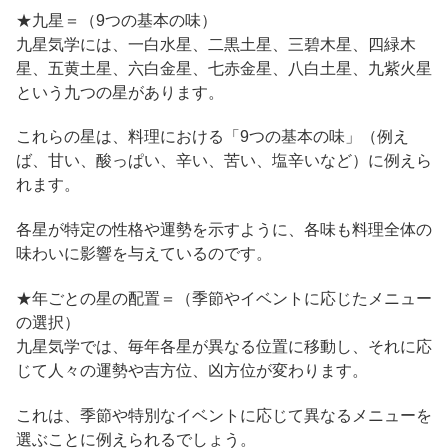
★九星＝（9つの基本の味）
九星気学には、一白水星、二黒土星、三碧木星、四緑木
星、五黄土星、六白金星、七赤金星、八白土星、九紫火星
という九つの星があります。
これらの星は、料理における「9つの基本の味」（例え
ば、甘い、酸っぱい、辛い、苦い、塩辛いなど）に例えら
れます。
各星が特定の性格や運勢を示すように、各味も料理全体の
味わいに影響を与えているのです。
★年ごとの星の配置＝（季節やイベントに応じたメニュー
の選択）
九星気学では、毎年各星が異なる位置に移動し、それに応
じて人々の運勢や吉方位、凶方位が変わります。
これは、季節や特別なイベントに応じて異なるメニューを
選ぶことに例えられるでしょう。