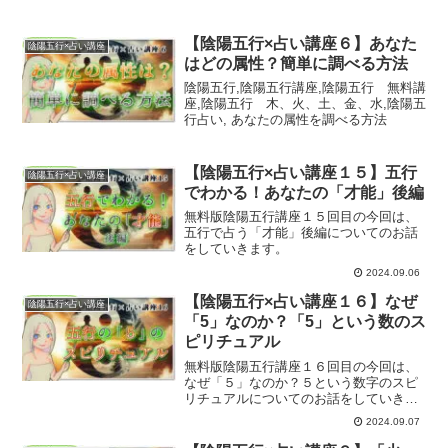
【陰陽五行×占い講座６】あなた
陰陽五行×占い講座
はどの属性？簡単に調べる方法
陰陽五行,陰陽五行講座,陰陽五行 無料講
座,陰陽五行 木、火、土、金、水,陰陽五
行占い, あなたの属性を調べる方法
【陰陽五行×占い講座１５】五行
陰陽五行×占い講座
でわかる！あなたの「才能」後編
無料版陰陽五行講座１５回目の今回は、
五行で占う「才能」後編についてのお話
をしていきます。
2024.09.06
【陰陽五行×占い講座１６】なぜ
陰陽五行×占い講座
「5」なのか？「5」という数のス
ピリチュアル
無料版陰陽五行講座１６回目の今回は、
なぜ「５」なのか？５という数字のスピ
リチュアルについてのお話をしていきま
す。
2024.09.07