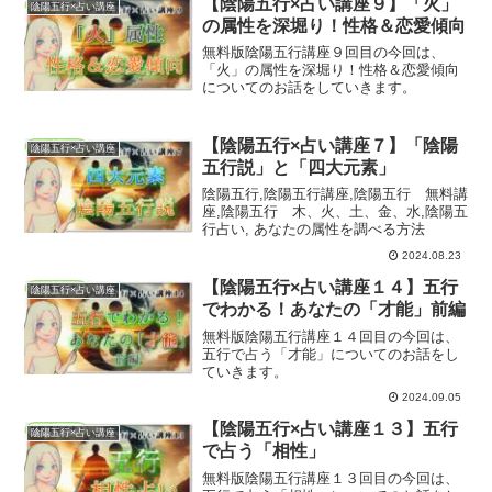
【陰陽五行×占い講座９】「火」
陰陽五行×占い講座
の属性を深堀り！性格＆恋愛傾向
無料版陰陽五行講座９回目の今回は、
「火」の属性を深堀り！性格＆恋愛傾向
についてのお話をしていきます。
【陰陽五行×占い講座７】「陰陽
陰陽五行×占い講座
五行説」と「四大元素」
陰陽五行,陰陽五行講座,陰陽五行 無料講
座,陰陽五行 木、火、土、金、水,陰陽五
行占い, あなたの属性を調べる方法
2024.08.23
【陰陽五行×占い講座１４】五行
陰陽五行×占い講座
でわかる！あなたの「才能」前編
無料版陰陽五行講座１４回目の今回は、
五行で占う「才能」についてのお話をし
ていきます。
2024.09.05
【陰陽五行×占い講座１３】五行
陰陽五行×占い講座
で占う「相性」
無料版陰陽五行講座１３回目の今回は、