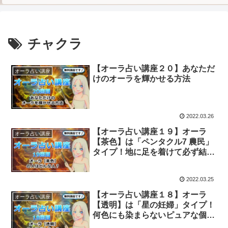
チャクラ
【オーラ占い講座２０】あなただ
オーラ占い講座
けのオーラを輝かせる方法
2022.03.26
【オーラ占い講座１９】オーラ
オーラ占い講座
【茶色】は「ペンタクル7 農民」
タイプ！地に足を着けて必ず結果
を出す！
2022.03.25
【オーラ占い講座１８】オーラ
オーラ占い講座
【透明】は「星の妊婦」タイプ！
何色にも染まらないピュアな個性
の持ち主