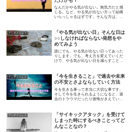
だけかも？
なんだかやる気が出ない。無気力だと感
じる。など、やる気が出ない方って結構
いらっしゃるはずです。そんな方は、も
しかしたら自分を追い込みすぎてしまっ
ているだけかもしれません。自分を追い
込まずにあなたらしく生きる方法につい
「やる気が出ない日」そんな日は
アンチストレス
て、ご紹介します。
○○しなければならない発想をや
めてみよう
誰にでも、やる気が出ない日ってあった
りします。でも、考え方を変えていくだ
けで、やる気が出ない日を減らすことっ
てできるようになります。どうしてもや
る気が出ない日には、どうしたらいいの
かについて、解説していきます。
「今を生きること」で過去や未来
アンチストレス
の不安とさよならしていく方法
今を生きる事って本当に大切な事です。
そして今を生きられるようになると、過
去のトラウマだったり後悔がきえていく
ようになります。また、未来の不安とも
さよならする事ができるのです。今を生
きる事について、解説していきます。
「サイキックアタック」を受けて
アンチストレス
しまった時にするべきことってど
んなことなの？