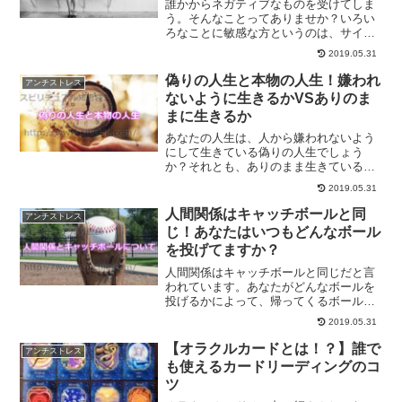
誰かからネガティブなものを受けてしま
う。そんなことってありませか？いろい
ろなことに敏感な方というのは、サイキ
ックアタックを受けやすかったりしま
2019.05.31
す。そんな時にどうすればいいのか、受
けないようにする方法、また受けた時に
偽りの人生と本物の人生！嫌われ
アンチストレス
跳ね返す方法についてご紹介します。
ないように生きるかVSありのま
まに生きるか
あなたの人生は、人から嫌われないよう
にして生きている偽りの人生でしょう
か？それとも、ありのまま生きている本
物の人生でしょうか？どちらの人生を生
2019.05.31
きるのもあなたの自由ですが、人間関係
で疲れてる人にオススメなのがありのま
人間関係はキャッチボールと同
アンチストレス
ま生きるという方法なのです。
じ！あなたはいつもどんなボール
を投げてますか？
人間関係はキャッチボールと同じだと言
われています。あなたがどんなボールを
投げるかによって、帰ってくるボールも
変わってくるからです。人間関係を改善
2019.05.31
したいという方は、どんなボールを投げ
ればいいのか一度考えてみると良いでし
【オラクルカードとは！？】誰で
アンチストレス
ょう。
も使えるカードリーディングのコ
ツ