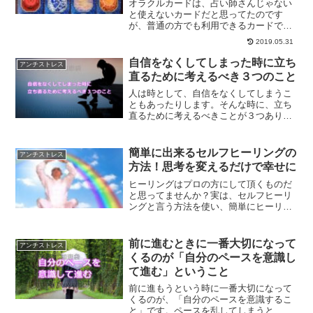
オラクルカードは、占い師さんじゃない
と使えないカードだと思ってたのです
が、普通の方でも利用できるカードで
す。また、オラクルカードを利用してセ
2019.05.31
ルフヒーリングをする事も可能です。オ
ラクルカードのリーディングのコツやオ
自信をなくしてしまった時に立ち
アンチストレス
ラクルカードの浄化方法についてです。
直るために考えるべき３つのこと
人は時として、自信をなくしてしまうこ
ともあったりします。そんな時に、立ち
直るために考えるべきことが３つありま
す。自信をなくしてしまって立ち直れな
いという方へ贈るメッセージです。
簡単に出来るセルフヒーリングの
アンチストレス
方法！思考を変えるだけで幸せに
ヒーリングはプロの方にして頂くものだ
と思ってませんか？実は、セルフヒーリ
ングと言う方法を使い、簡単にヒーリン
グを行う事ができます。思考を変えるだ
けで、幸せになる事ができるんです。簡
単に今すぐできるセルフヒーリングの方
前に進むときに一番大切になって
アンチストレス
法です。
くるのが「自分のペースを意識し
て進む」ということ
前に進もうという時に一番大切になって
くるのが、「自分のペースを意識するこ
と」です。ペースを乱してしまうと、本