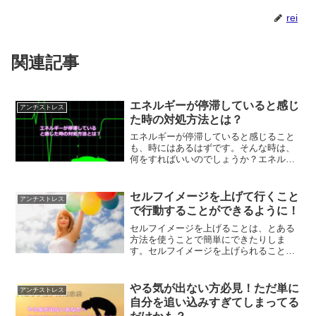
rei
関連記事
エネルギーが停滞していると感じ
アンチストレス
た時の対処方法とは？
エネルギーが停滞していると感じること
も、時にはあるはずです。そんな時は、
何をすればいいのでしょうか？エネルギ
ーの動きを作っていくために必要なこと
とは？
セルフイメージを上げて行くこと
アンチストレス
で行動することができるように！
セルフイメージを上げることは、とある
方法を使うことで簡単にできたりしま
す。セルフイメージを上げられること
で、行動範囲がどんどん広がっていきま
す。やりたいことができないという方
は、セルフイメージを上げることから始
やる気が出ない方必見！ただ単に
アンチストレス
めませんか？
自分を追い込みすぎてしまってる