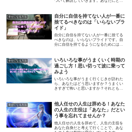
ついて解説していきます。あなたにとっ
てパワースポットとはどんな場所です
か？
自分に自信を持てない人が一番に
幸せになる方法
捨てるべきなのは「いらないプラ
イド」
自分に自信を持てない人が一番に捨てる
べきなのは、いらないプライドです。自
分に自信を持てるようになるためには、
自分自身に対する執着も捨てていくこと
です。どうすれば自分に自信が持てるよ
うになるのか、チェックしてみましょ
いろいろな事がうまくいく時期の
幸せになる方法
う。
過ごし方！思い切って波に乗って
みよう
いろいろな事がうまく行くじきが訪れた
ら、あなたはどう思いますか？うまくい
きすぎて怖いと思いますか？それとも、
波に乗る事ができますか？どっちが正し
いのか、うまく行く時期の過ごし方につ
いてご紹介します。
他人任せの人生は辞める！あなた
幸せになる方法
の人生の主役は「あなた」だとい
う事を忘れてませんか？
他人任せの人生を辞めて、人生の主役を
あなた自身だと考えて行くことで、あな