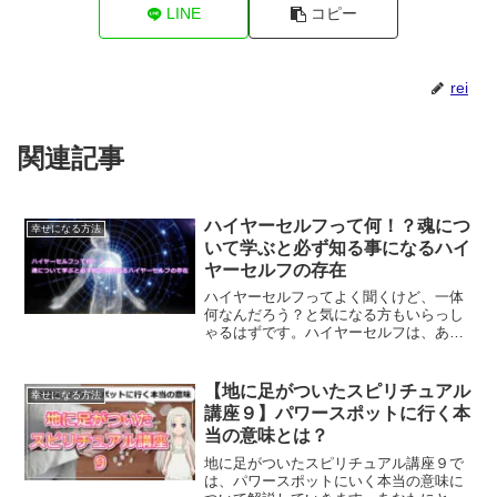
LINE
コピー
rei
関連記事
ハイヤーセルフって何！？魂につ
幸せになる方法
いて学ぶと必ず知る事になるハイ
ヤーセルフの存在
ハイヤーセルフってよく聞くけど、一体
何なんだろう？と気になる方もいらっし
ゃるはずです。ハイヤーセルフは、あな
たの魂と言っても過言ではありません。
ハイヤーセルフについて、また、ハイヤ
ーセルフと簡単に繋がる方法についてご
【地に足がついたスピリチュアル
幸せになる方法
紹介します。
講座９】パワースポットに行く本
当の意味とは？
地に足がついたスピリチュアル講座９で
は、パワースポットにいく本当の意味に