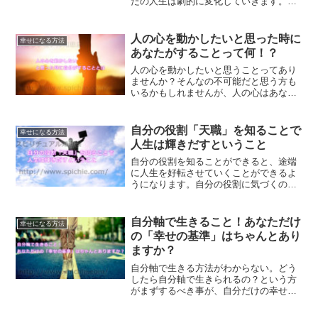
たの人生は劇的に変化していきます。毎
日がつまらないと感じてる方は特に、一
度人生について見直してみてはいかがで
しょうか？何かしら気づくことがあるは
人の心を動かしたいと思った時に
幸せになる方法
ずです。
あなたがすることって何！？
人の心を動かしたいと思うことってあり
ませんか？そんなの不可能だと思う方も
いるかもしれませんが、人の心はあなた
次第で動かすことができます。どうすれ
ば人の心を動かすことができるのかにつ
いて、解説していきます。
自分の役割「天職」を知ることで
幸せになる方法
人生は輝きだすということ
自分の役割を知ることができると、途端
に人生を好転させていくことができるよ
うになります。自分の役割に気づくの
は、早ければ早い方が良いのです。あな
たの役割に気づき、人生を輝かせる方法
をご紹介します。
自分軸で生きること！あなただけ
幸せになる方法
の「幸せの基準」はちゃんとあり
ますか？
自分軸で生きる方法がわからない。どう
したら自分軸で生きられるの？という方
がまずするべき事が、自分だけの幸せの
基準を作ることです。また、自分だけの
行動の基準を作ることです。具体的に、