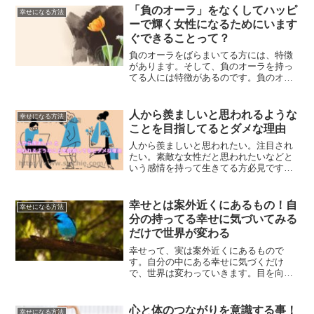
あなたの幸せの基準を作る方法を解説し
「負のオーラ」をなくしてハッピ
幸せになる方法
ていきます。
ーで輝く女性になるためにいます
ぐできることって？
負のオーラをばらまいてる方には、特徴
があります。そして、負のオーラを持っ
てる人には特徴があるのです。負のオー
ラからハッピーオーラに変えて、キラキ
ラとかがやく女性になるために、今すぐ
できる方法についてご紹介していきま
人から羨ましいと思われるような
幸せになる方法
す。
ことを目指してるとダメな理由
人から羨ましいと思われたい。注目され
たい。素敵な女性だと思われたいなどと
いう感情を持って生きてる方必見です。
人から羨ましいと思われるような事を意
識するのをやめる事で、あなたの人生は
きっと変わります。なぜその感情がダメ
幸せとは案外近くにあるもの！自
幸せになる方法
なのかについてご紹介します。
分の持ってる幸せに気づいてみる
だけで世界が変わる
幸せって、実は案外近くにあるもので
す。自分の中にある幸せに気づくだけ
で、世界は変わっていきます。目を向け
る方向を変えていくだけで、人生は変わ
っていくのです。幸せの見つけ方につい
て、解説していきます。
心と体のつながりを意識する事！
幸せになる方法