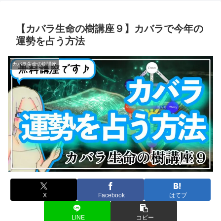
【カバラ生命の樹講座９】カバラで今年の
運勢を占う方法
カバラ生命の樹講座
X
Facebook
はてブ
LINE
コピー