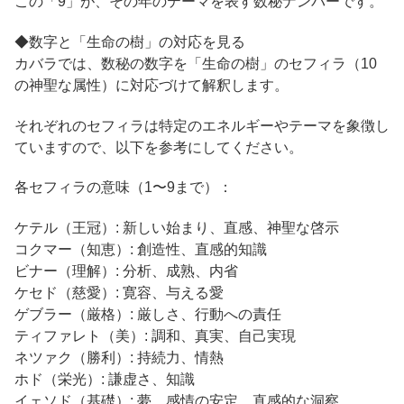
この「9」が、その年のテーマを表す数秘ナンバーです。
◆数字と「生命の樹」の対応を見る
カバラでは、数秘の数字を「生命の樹」のセフィラ（10
の神聖な属性）に対応づけて解釈します。
それぞれのセフィラは特定のエネルギーやテーマを象徴し
ていますので、以下を参考にしてください。
各セフィラの意味（1〜9まで）：
ケテル（王冠）: 新しい始まり、直感、神聖な啓示
コクマー（知恵）: 創造性、直感的知識
ビナー（理解）: 分析、成熟、内省
ケセド（慈愛）: 寛容、与える愛
ゲブラー（厳格）: 厳しさ、行動への責任
ティファレト（美）: 調和、真実、自己実現
ネツァク（勝利）: 持続力、情熱
ホド（栄光）: 謙虚さ、知識
イェソド（基礎）: 夢、感情の安定、直感的な洞察