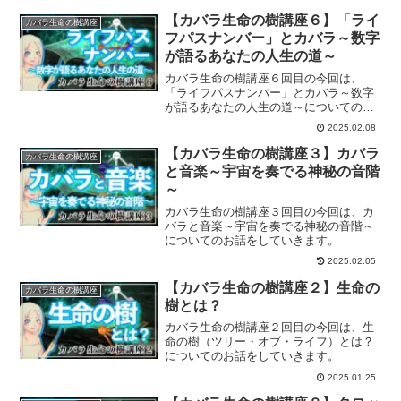
ルギーの時代の到来です。波動を上げて
いくことで、新しい時代への準備をしま
【カバラ生命の樹講座６】「ライ
カバラ生命の樹講座
せんか？
フパスナンバー」とカバラ～数字
が語るあなたの人生の道～
カバラ生命の樹講座６回目の今回は、
「ライフパスナンバー」とカバラ～数字
が語るあなたの人生の道～についてのお
話をしていきます。
2025.02.08
【カバラ生命の樹講座３】カバラ
カバラ生命の樹講座
と音楽～宇宙を奏でる神秘の音階
～
カバラ生命の樹講座３回目の今回は、カ
バラと音楽～宇宙を奏でる神秘の音階～
についてのお話をしていきます。
2025.02.05
【カバラ生命の樹講座２】生命の
カバラ生命の樹講座
樹とは？
カバラ生命の樹講座２回目の今回は、生
命の樹（ツリー・オブ・ライフ）とは？
についてのお話をしていきます。
2025.01.25