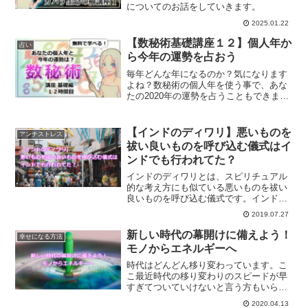
についてのお話をしていきます。
2025.01.22
【数秘術基礎講座１２】個人年か
占い
ら今年の運勢を占おう
毎年どんな年になるのか？気になります
よね？数秘術の個人年を使う事で、あな
たの2020年の運勢を占うこともできま
す。2020年の１年間は、あなたにとって
どんな1年になるのか？簡単に自分で占う
方法をご紹介します。
【インドのディワリ】悪いものを
アンチストレス
祓い良いものを呼び込む儀式はイ
ンドでも行われてた？
インドのディワリとは、スピリチュアル
的な考え方にも似ている悪いものを祓い
良いものを呼び込む儀式です。インドの
ディワリとはどんな儀式なのか？ディワ
2019.07.27
リについてご紹介します。
新しい時代の幕開けに備えよう！
幸せになる方法
モノからエネルギーへ
時代はどんどん移り変わっています。こ
こ最近時代の移り変わりのスピードが早
すぎてついていけないと言う方もいらっ
しゃるかもしれませんね。モノからエネ
2020.04.13