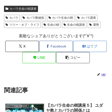
カバラ生命の樹講座
カバラ
カバラ数秘術
カバラ生命の樹
カバラ講座
ツリー・オブ・ライフ
生命の樹
生命の樹講座
運勢
素敵なシェアありがとうございます(*´∀`*)
X
Facebook
はてブ
LINE
コピー
rei
関連記事
【カバラ生命の樹講座５】 ユダ
カバラ生命の樹講座
ヤ教とカバラの関係とは