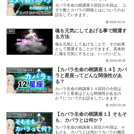
カバラ生命の樹講座５回目の今回は、 ユ
ダヤ教とカバラの関係とはについてのお
話をしていきます。
2025.02.07
魂を元気にしてあげる事で開運す
運勢
る方法
魂を元気にしてあげることで、その結果
として開運することができます。具体的
に魂を元気にするとは、いったいどんな
ことでしょうか？魂を元気にする方法に
2019.08.30
ついて、ご紹介します。
【カバラ生命の樹講座１４】カバ
カバラ生命の樹講座
ラと星座ってどんな関係性があ
る？
カバラ生命の樹講座１４回目の今回は、
カバラと星座はどんな関係性があるの
か？についてのお話をしていきます。
2025.02.28
【カバラ生命の樹講座１】そもそ
カバラ生命の樹講座
も、カバラとは何か？
カバラ生命の樹講座１回目の今回は、そ
もそも、カバラとは何か？カバラの概念