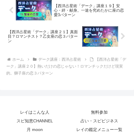
【西洋占星術「デーク」講座１９】安
心・絆・献身。一途を究めたかに座の恋
愛3パターン
【西洋占星術「デーク」講座２１】真面
目？ロマンチスト？乙女座の恋３パター
ン
ホーム
デーク講座：西洋占星術
【西洋占星術「デ
ーク」講座２０】熱いだけの恋じゃない！ロマンチックだけど現実
的。獅子座の恋３パターン
レイはこんな人
無料参加
スピ知恵CHANNEL
占い・スピビジネス
月 moon
レイの鑑定メニュー一覧