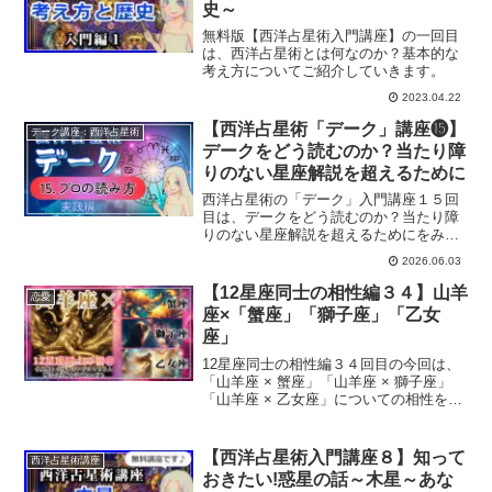
史～
無料版【西洋占星術入門講座】の一回目
は、西洋占星術とは何なのか？基本的な
考え方についてご紹介していきます。
2023.04.22
【西洋占星術「デーク」講座⓯】
デーク講座：西洋占星術
デークをどう読むのか？当たり障
りのない星座解説を超えるために
西洋占星術の「デーク」入門講座１５回
目は、デークをどう読むのか？当たり障
りのない星座解説を超えるためにをみて
いきます。
2026.06.03
【12星座同士の相性編３４】山羊
恋愛
座×「蟹座」「獅子座」「乙女
座」
12星座同士の相性編３４回目の今回は、
「山羊座 × 蟹座」「山羊座 × 獅子座」
「山羊座 × 乙女座」についての相性をお
伝えしていきます。
【西洋占星術入門講座８】知って
西洋占星術講座
おきたい!惑星の話～木星～あな