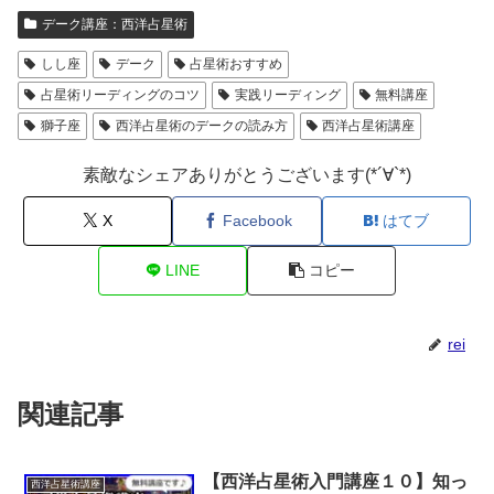
デーク講座：西洋占星術
しし座
デーク
占星術おすすめ
占星術リーディングのコツ
実践リーディング
無料講座
獅子座
西洋占星術のデークの読み方
西洋占星術講座
素敵なシェアありがとうございます(*´∀`*)
X
Facebook
はてブ
LINE
コピー
rei
関連記事
【西洋占星術入門講座１０】知っ
西洋占星術講座