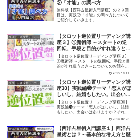
②「才能」の調べ方
無料版【西洋占星術入門講座】の２９回
目は、実践②「才能」の調べ方について
ご紹介していきます。
【タロット逆位置リーディング講
タロット逆位置リーディング講座
座３】①魔術師 ～スタートの逆
回転、手段と目的がすれ違うとき
～
【タロット逆位置リーディング講座３】
①魔術師 ～スタートの逆回転、手段と目
的がすれ違うとき～についてのお話をし
ていきます。
2025.10.11
【タロット逆位置リーディング講
タロット逆位置リーディング講座
座30】実践編❸テーマ「恋人がほ
しいし、結婚もしたい。出会いは
ありますか？それはいつ頃？」
【タロット逆位置リーディング講座30】
実践編❸テーマ「恋人がほしいし、結婚
もしたい。出会いはありますか？それは
いつ頃？」について、リーディングして
2026.02.26
いきます。
【西洋占星術入門講座１】西洋占
西洋占星術講座
星術とは？～基本的な考え方と歴