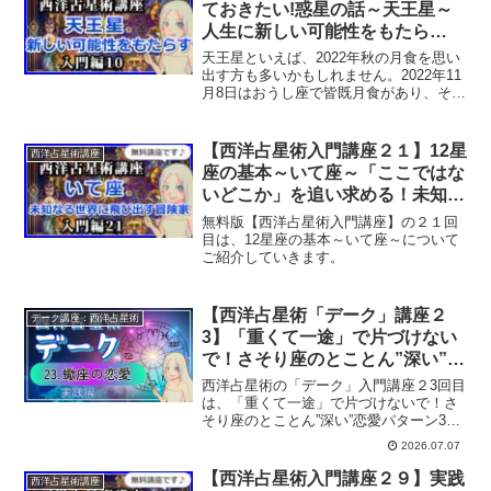
ておきたい!惑星の話～天王星～
人生に新しい可能性をもたら
す”革新”の星
天王星といえば、2022年秋の月食を思い
出す方も多いかもしれません。2022年11
月8日はおうし座で皆既月食があり、その
際、天王星が月の背後に入り込み、「天
王星食」が起こりました。皆既食と天王
星食が同時に起こるのは442年ぶりだっ
【西洋占星術入門講座２１】12星
西洋占星術講座
た！という...
座の基本～いて座～「ここではな
いどこか」を追い求める！未知な
る世界に飛び出す冒険家
無料版【西洋占星術入門講座】の２１回
目は、12星座の基本～いて座～について
ご紹介していきます。
【西洋占星術「デーク」講座２
デーク講座：西洋占星術
3】「重くて一途」で片づけない
で！さそり座のとことん”深い”恋
愛パターン3つ
西洋占星術の「デーク」入門講座２3回目
は、「重くて一途」で片づけないで！さ
そり座のとことん”深い”恋愛パターン3つ
をみていきます。
2026.07.07
【西洋占星術入門講座２９】実践
西洋占星術講座