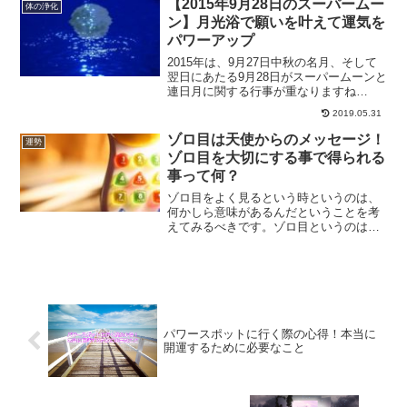
【2015年9月28日のスーパームー
体の浄化
みませんか？
ン】月光浴で願いを叶えて運気を
パワーアップ
2015年は、9月27日中秋の名月、そして
翌日にあたる9月28日がスーパームーンと
連日月に関する行事が重なりますね
(^^ 満月は、ただでさえ月のパワーが最
2019.05.31
大になる日ですが、スーパームーンにな
ると、さらに月のパワーが強くなるんで
ゾロ目は天使からのメッセージ！
運勢
す。スーパー...
ゾロ目を大切にする事で得られる
事って何？
ゾロ目をよく見るという時というのは、
何かしら意味があるんだということを考
えてみるべきです。ゾロ目というのはエ
ンジェルナンバーであり、天使からのメ
ッセージだと言われています。ゾロ目が
意味することについてご紹介します。
パワースポットに行く際の心得！本当に
開運するために必要なこと