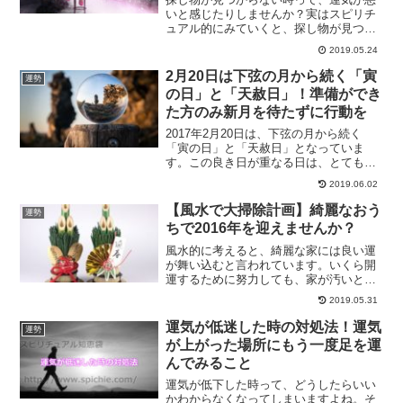
いと感じたりしませんか？実はスピリチ
ュアル的にみていくと、探し物が見つか
らない時というのは運気が良い時なので
2019.05.24
す。探し物が見つからない時のスピリチ
ュアルな意味と運気について、探し物が
2月20日は下弦の月から続く「寅
運勢
みつかった時の意味について解説しま
の日」と「天赦日」！準備ができ
す。
た方のみ新月を待たずに行動を
2017年2月20日は、下弦の月から続く
「寅の日」と「天赦日」となっていま
す。この良き日が重なる日は、とても貴
重な日であり新しいスタートを切るのに
2019.06.02
最適な日です。この日の注意事項を含め
て、二つの開運日について解説していき
【風水で大掃除計画】綺麗なおう
運勢
ます。
ちで2016年を迎えませんか？
風水的に考えると、綺麗な家には良い運
が舞い込むと言われています。いくら開
運するために努力しても、家が汚いと良
い運気を呼び込むこともできないので
2019.05.31
す。大掃除が開運に繋がる理由を風水の
観点から解説していきます。
運気が低迷した時の対処法！運気
運勢
が上がった場所にもう一度足を運
んでみること
運気が低下した時って、どうしたらいい
かわからなくなってしまいますよね。そ