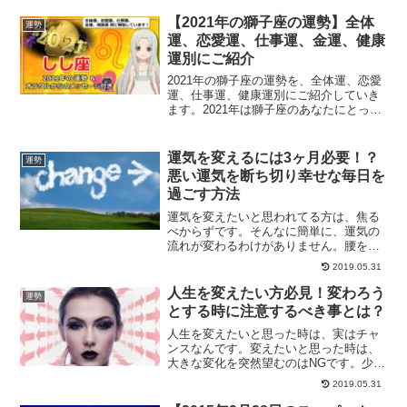
します。あなたの周りの運が良い人とは
どんな人ですか？
【2021年の獅子座の運勢】全体
運勢
運、恋愛運、仕事運、金運、健康
運別にご紹介
2021年の獅子座の運勢を、全体運、恋愛
運、仕事運、健康運別にご紹介していき
ます。2021年は獅子座のあなたにとって
どんな1年になるでしょうか？西洋占星術
で占う獅子座の運勢は？
運気を変えるには3ヶ月必要！？
運勢
悪い運気を断ち切り幸せな毎日を
過ごす方法
運気を変えたいと思われてる方は、焦る
べからずです。そんなに簡単に、運気の
流れが変わるわけがありません。腰を据
えて、まずは悪い運気を手放し、その後
2019.05.31
良い運気を取り込む練習をしてみません
か？
人生を変えたい方必見！変わろう
運勢
とする時に注意するべき事とは？
人生を変えたいと思った時は、実はチャ
ンスなんです。変えたいと思った時は、
大きな変化を突然望むのはNGです。少し
ずつ、少しずつ、小さな変化を積み重ね
2019.05.31
ていく事で、人は変わって行くことがで
きます。変えたいと思ったら、行動して