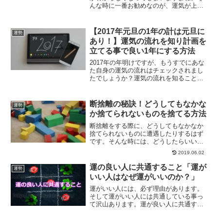
んな時に一番お勧めなのが、運気が上が
った場所にもう一度足を運んでみること
です。運気が上がった時に訪れた場所に
出かけてみることについて、解説しま
【2017年元旦の1年の計は元旦に
運勢
す。
あり！】運気の流れを知り計画を
立てる事で良い1年にする方法
2017年の年明けですが、もうすでにあな
た自身の運気の流れはチェックされまし
たでしょうか？運気の流れを知ること
で、行動を起こすべき時に行動すること
ができるようになります。1年の計画を立
てる前に知るべき運気の流れのチェック
断捨離の秘訣！どうしてもなかな
運勢
方法について、ご紹介していきます。
か捨てられないものを捨てる方法
断捨離をする際に、どうしてもなかなか
捨てられないものに遭遇したりするはず
です。そんな時には、どうしたらいいの
でしょうか？念がこもってるようなもの
2019.06.02
を捨てる際に、どうしたらいいのかにつ
いて、解説していきます。
運の良い人に共通すること「運が
運勢
いい人はなぜ運がいいのか？」
運がいい人には、必ず理由があります。
そして運がいい人には共通している事っ
て沢山あります。運が良い人に共通する
部分とはどんな事なのかについて、解説