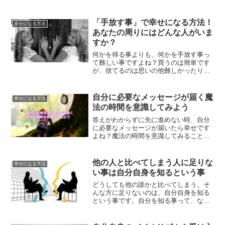
「手放す事」で幸せになる方法！
幸せになる方法
あなたの周りにはどんな人がいま
すか？
何かを得る事よりも、何かを手放す事っ
て難しい事ですよね？買うのは簡単です
が、捨てるのは思いの他難しかったりし
ます。しかしながら、手放す事で幸せな
人生を手に入れる事が出来るのは事実で
す。手放す事について、解説していきま
自分に必要なメッセージが届く魔
幸せになる方法
す。
法の時間を意識してみよう
答えがわからずに先に進めない時、自分
に必要なメッセージが届いたら幸せです
よね？魔法の時間を意識してみること
で、自分に必要なメッセージが届くよう
になります。あなたに必要なメッセージ
を神界からいただく方法とは？
他の人と比べてしまう人に足りな
幸せになる方法
い事は自分自身を知るという事
どうしても他の誰かと比べてしまう。そ
んな方に足りないのは、自分自身を知る
という事です。自分を知る事って、なか
なか最初は難しいかもしれません。で
も、幸せは誰かと比べて劣ってるとか優
れてるとか、そういう事で感じるもので