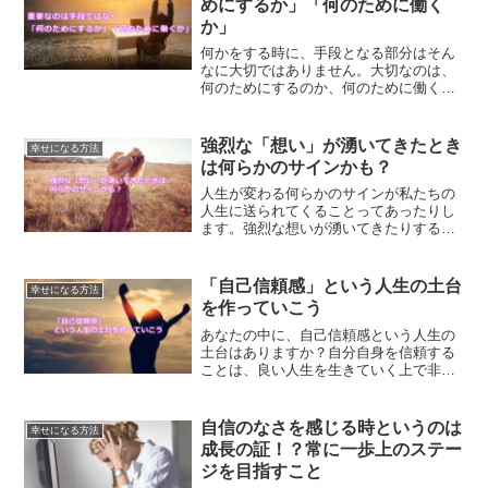
めにするか」「何のために働く
か」
何かをする時に、手段となる部分はそん
なに大切ではありません。大切なのは、
何のためにするのか、何のために働くの
かという部分なのです。何のためにとい
う部分について、自分自身の心に聞いて
みてください。答えがきっと見つかるは
強烈な「想い」が湧いてきたとき
幸せになる方法
ずです。
は何らかのサインかも？
人生が変わる何らかのサインが私たちの
人生に送られてくることってあったりし
ます。強烈な想いが湧いてきたりするの
も一つのサインです。サインに気づくこ
とで、人生を変えていく方法をご紹介し
ます。
「自己信頼感」という人生の土台
幸せになる方法
を作っていこう
あなたの中に、自己信頼感という人生の
土台はありますか？自分自身を信頼する
ことは、良い人生を生きていく上で非常
に大切なことです。自分を信じることで
変わる人生について、ご紹介します。
自信のなさを感じる時というのは
幸せになる方法
成長の証！？常に一歩上のステー
ジを目指すこと