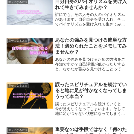
自分自身のバイオリズムを受け入
幸せになる方法
はありませんよね？
れて生きてみませんか？
誰にでも、その人その人のバイオリズム
があります。自分自身を受け入れ、そし
てバイオリズムを受け入れて生きてみる
ことで、とても楽に生きて行くことがで
きるようになります。自分自身のバイオ
リズムを受け入れることについて、ご紹
あなたの強みを見つける簡単な方
幸せになる方法
介していきます。
法！褒められたことをメモしてみ
ませんか？
あなたの強みを見つけるための方法をご
存知ですか？自己評価が低かったりする
と、なかなか強みを見つけることって難
しかったりします。褒められたことをメ
モすることで、強みに気づくことができ
るということについて、解説します。
誤ったスピリチュアルを続けてい
幸せになる方法
ると地に足が付かなくなってしま
うって本当？
誤ったスピリチュアルを続けていくと、
今が見えなくなってしまいます。そして
地に足がつかない状態になってしまう可
能性があります。何でもそうですが、バ
ランスをとる事が大切です。未来を見る
ばかりではなく、今ここをもっと見つめ
重要なのは手段ではなく「何のた
幸せになる方法
てみませんか？