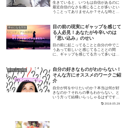
生きていると、いつもは自信があるのに
最近自信のなさを感じることが多いとい
うことってありませんか？そんな時とい
うのは、成長している証なのです。一歩
上のステージに行った時の居心地の悪さ
を解消するためのとっておきの方法をご
目の前の現実にギャップを感じて
幸せになる方法
紹介します。
る人必見！あなたが今辛いのは
「思い込み」のせい
目の前に起こってることと自分の中でこ
うあって欲しいと感じてることとの間
に、ギャップを感じてる方って多いはず
です。今の現実がゆがんでいるのは、多
くの場合思い込みのせいです。思い込み
をなくして楽になる方法です。
自分の好きなものがわからない！
幸せになる方法
そんな方にオススメのワークご紹
介
自分が何をやりたいのか？本当は何が好
きなのか？それらの事もわからない。と
いう方って結構いらっしゃるはずです。
そんな方々にオススメのワークは、直感
2019.05.29
で良いと思ったものをスクラップしてい
くというワークです。ワークの詳細をご
紹介します。