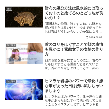
財布の処分方法は風水的には取っ
財布
ておくのと捨てるのとどっちが良
いの！？
開運財布の季節、秋ですよね。お財布を
買い替えたは良いけど、今まで使ってた
お財布はどうしたらいいのか気になりま
せんか？お財布の処分方法について、取
2019.06.02
っておくのと捨てるのとどっちがいいの
かなどについてもご紹介していきます。
首のコリをほぐすことで顔の表情
体の浄化
風水的に見たお財布の捨て方は？
も豊かに！素敵女子の表情の作り
方
顔の表情を豊かにするためには、首のコ
リをほぐすことも重要だとされていま
す。首のコリがほぐれることで、顔の表
情筋が柔らかくなり、良い表情をつくる
ことができるようになるのです。素敵女
子の表情の作り方について、解説しま
ヒマラヤ岩塩のパワーで浄化！嫌
体の浄化
す。
な事があった日は洗い流しちゃい
ましょう
ヒマラヤ岩塩のパワーで、体を浄化し嫌
な事があった日はすべて洗い流してしま
うことをオススメします。ヒマラヤ岩塩
の効果、効能、ピンクと黒のヒマラヤ岩