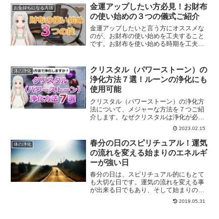
どをご紹介します。
金運アップしたい方必見！お財布
お金持ちになる方法
の使い始めの３つの儀式ご紹介
金運アップしたいと言う方にオススメな
のが、お財布の使い始めを工夫すること
です。お財布を使い始める時期を工夫し
たり、３つの施策を行うことで金運アッ
プに効果的だと言われています。お財布
の使い始めの３つの儀式とは？
クリスタル（パワーストーン）の
体の浄化
浄化方法７選！ルーンの浄化にも
使用可能
クリスタル（パワーストーン）の浄化方
法について、メジャーな方法を７つご紹
介します。なぜクリスタルは浄化が必要
なのか？
2023.02.15
春分の日のスピリチュアル！運気
体の浄化
の流れを変える始まりのエネルギ
ーが強い日
春分の日は、スピリチュアル的にもとて
も大切な日です。運気の流れを変える事
が出来る日でもあり、そして始まりのエ
ネルギーがとっても強い日なのです。春
2019.05.31
分の日について、そして春分の日にする
と良いことについて、ご紹介させて頂き