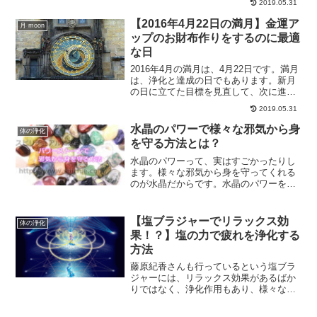
2019.05.31
事ですが、ここでは古いお財布の処分方
法を解説していきます。
【2016年4月22日の満月】金運ア
月 moon
ップのお財布作りをするのに最適
な日
2016年4月の満月は、4月22日です。満月
は、浄化と達成の日でもあります。新月
の日に立てた目標を見直して、次に進む
日です。2016年4月の満月のテーマと、4
2019.05.31
月の満月にお財布作りをしていく事で、
金運アップに繋がる方法をご紹介してい
水晶のパワーで様々な邪気から身
体の浄化
きます。
を守る方法とは？
水晶のパワーって、実はすごかったりし
ます。様々な邪気から身を守ってくれる
のが水晶だからです。水晶のパワーを味
方につけ、弱ってしまってる部分を回復
させませんか？水晶の持つパワーや効
果、水晶の浄化方法についてご紹介しま
【塩ブラジャーでリラックス効
体の浄化
す。
果！？】塩の力で疲れを浄化する
方法
藤原紀香さんも行っているという塩ブラ
ジャーには、リラックス効果があるばか
りではなく、浄化作用もあり、様々な効
果がある方法です。塩ブラジャーとは？
また、塩ブラジャーのやり方、注意点な