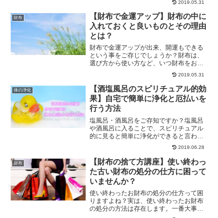
2019.05.31
塩の違いなどをお伝えいたします。
【財布で金運アップ】財布の中に
財布
入れておくと良いものとその理由
とは？
財布で金運アップが出来、開運もできる
という事をご存じでしょうか？財布は、
選び方から使い方など、いつ財布をおろ
すか、どうやって使うかなど法則があり
2019.05.31
ます。お金の貯まる財布の使い方などを
ご紹介します。
【酒塩風呂のスピリチュアル的効
体の浄化
果】自宅で簡単に浄化と厄払いを
行う方法
塩風呂・酒風呂をご存知ですか？塩風呂
や酒風呂に入ることで、スピリチュアル
的に見ると簡単に浄化ができると言われ
ています。酒塩風呂のスピリチュアル的
2019.06.28
な効果について、また、自宅で簡単に浄
化や厄払いを行う方法についてご紹介し
【財布の捨て方講座】使い終わっ
財布
ます。
た古い財布の処分の仕方に困って
いませんか？
使い終わったお財布の処分の仕方って困
りますよね？実は、使い終わったお財布
の処分の方法は存在します。一番大事な
のは、お財布に感謝してお見送りをする