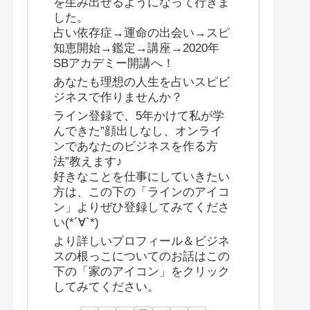
を生み出せるようになって行きま
した。
占い依存症→運命の出会い→スピ
知恵開始→鑑定→講座→2020年
SBアカデミー開講へ！
あなたも理想の人生を占いスピビ
ジネスで作りませんか？
ライン登録で、5年かけて私が学
んできた”顔出しなし、オンライ
ンであなたのビジネスを作る方
法”教えます♪
好きなことを仕事にしていきたい
方は、この下の「ラインのアイコ
ン」よりぜひ登録してみてくださ
い(*´∀`*)
より詳しいプロフィール＆ビジネ
スの根っこについてのお話はこの
下の「家のアイコン」をクリック
してみてください。