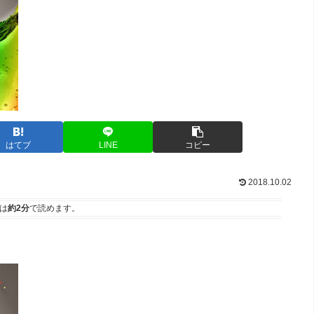
はてブ
LINE
コピー
2018.10.02
は
約2分
で読めます。