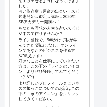
を生み出せるようになって行きま
した。
占い依存症→運命の出会い→スピ
知恵開始→鑑定→講座→2020年
SBアカデミー開講へ！
あなたも理想の人生を占いスピビ
ジネスで作りませんか？
ライン登録で、5年かけて私が学
んできた”顔出しなし、オンライ
ンであなたのビジネスを作る方
法”教えます♪
好きなことを仕事にしていきたい
方は、この下の「ラインのアイコ
ン」よりぜひ登録してみてくださ
い(*´∀`*)
より詳しいプロフィール＆ビジネ
スの根っこについてのお話はこの
下の「家のアイコン」をクリック
してみてください。