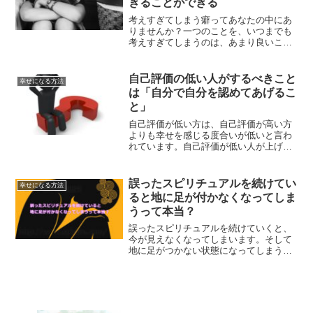
きることができる
考えすぎてしまう癖ってあなたの中にあ
りませんか？一つのことを、いつまでも
考えすぎてしまうのは、あまり良いこと
ではありません。そんな癖をなくしてい
くことえ、もっと楽に人生を生きられる
ようになるはずです。
自己評価の低い人がするべきこと
幸せになる方法
は「自分で自分を認めてあげるこ
と」
自己評価が低い方は、自己評価が高い方
よりも幸せを感じる度合いが低いと言わ
れています。自己評価が低い人が上げて
いくためにするべきことは、自分で自分
を認めてあげることです。自己評価を上
げる方法について、解説していきます。
誤ったスピリチュアルを続けてい
幸せになる方法
ると地に足が付かなくなってしま
うって本当？
誤ったスピリチュアルを続けていくと、
今が見えなくなってしまいます。そして
地に足がつかない状態になってしまう可
能性があります。何でもそうですが、バ
ランスをとる事が大切です。未来を見る
ばかりではなく、今ここをもっと見つめ
てみませんか？