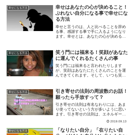
で、オフの時間を楽しめるようになりま
す。その結果、いろいろなことがうまく
幸せはあなたの心が決めること！
幸せになる方法
まわるようになっていく方法です。
ぶれない自分になる事で幸せにな
る方法
幸せと言うのは、人と比べることを辞め
る事、感謝する事で手に入るようになり
ます。幸せとは、あなたの心が決める事
です。他者に影響されずに自分主体で考
えて行く事で、幸せな自分になることが
出来ます。
笑う門には福来る！笑顔があなた
幸せになる方法
に運んでくれるたくさんの事
笑う門には福来ると言われたりします
が、笑顔はあなたにたくさんのことを運
んできてくれます。そして、いつも笑っ
てる事で、笑顔でいる事でキラキラした
オーラの人になる事もできます。辛い時
こそ笑ってみてください。少しずつ笑え
引き寄せの法則の周波数のお話！
幸せになる方法
るようになる事であなたの未来は変わり
願ったら手放すって？
ます。
引き寄せの法則は有名なわりには、あま
り使ってないという方が多いように思い
ます。引き寄せの法則は、エネルギーの
周波数と関係があります。また、同時に
2019.09.13
量子力学でも解説することができるのが
引き寄せの法則です。願ったら手放すと
「なりたい自分」「在りたい自
幸せになる方法
願いが叶う理由とは？