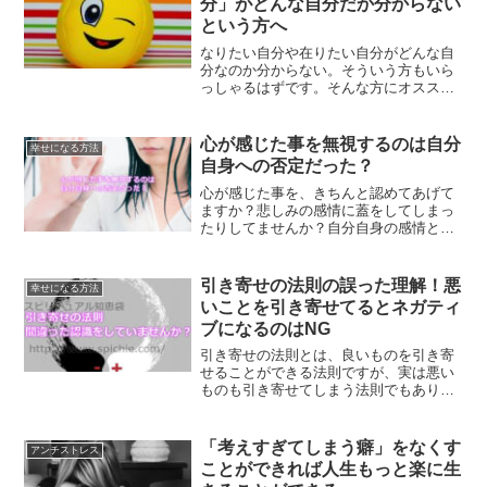
分」がどんな自分だか分からない
という方へ
なりたい自分や在りたい自分がどんな自
分なのか分からない。そういう方もいら
っしゃるはずです。そんな方にオススメ
なのが、どんな自分はなりたくない自分
なのかを考えてみる事です。そうする事
え、おのずとなりたい自分も見えてくる
心が感じた事を無視するのは自分
幸せになる方法
はずです。
自身への否定だった？
心が感じた事を、きちんと認めてあげて
ますか？悲しみの感情に蓋をしてしまっ
たりしてませんか？自分自身の感情と向
き合う事は、自分自身をきちんと認めて
あげる事にもつながります。感情を大切
にする方法とは？
引き寄せの法則の誤った理解！悪
幸せになる方法
いことを引き寄せてるとネガティ
ブになるのはNG
引き寄せの法則とは、良いものを引き寄
せることができる法則ですが、実は悪い
ものも引き寄せてしまう法則でもありま
す。そんな時に、どうすればいいのかに
ついて解説します。
「考えすぎてしまう癖」をなくす
アンチストレス
ことができれば人生もっと楽に生