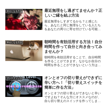
最近無理をし過ぎてませんか？正
幸せになる方法
しいご縁を結ぶ方法
最近無理をしすぎてるかも？と感じた
ら、あなたと同じ無理をしている人たち
をあなたの周りに寄せ付けている可能性
があります。正しいご縁を結ぶためには
どうしたらいいのかについてご紹介しま
す。
朝時間を有効活用する方法！自分
幸せになる方法
時間を作って自分と向き合ってみ
ませんか？
朝時間を有効活用することで、自分時間
を作ることができます。なかなか自分の
時間を作ることができないという方は、
朝時間の有効活用を試されてみてくださ
い。自分と向き合うことで、未来を変え
ていくことができます。
オンとオフの切り替えができずに
アンチストレス
辛い方へ！「切り替えスイッチを
簡単に作る方法」
オンとオフの切り替えができないと辛い
ですよね？そんな方にオススメなのが、
自ら切り替えのスイッチを作ってしまう
方法です。切り替えスイッチを作ること