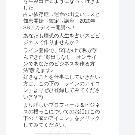
を生み出せるようになって行きま
した。
占い依存症→運命の出会い→スピ
知恵開始→鑑定→講座→2020年
SBアカデミー開講へ！
あなたも理想の人生を占いスピビ
ジネスで作りませんか？
ライン登録で、5年かけて私が学
んできた”顔出しなし、オンライ
ンであなたのビジネスを作る方
法”教えます♪
好きなことを仕事にしていきたい
方は、この下の「ラインのアイコ
ン」よりぜひ登録してみてくださ
い(*´∀`*)
より詳しいプロフィール＆ビジネ
スの根っこについてのお話はこの
下の「家のアイコン」をクリック
してみてください。