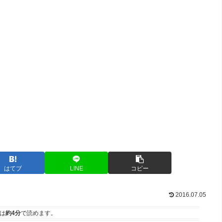
はてブ
LINE
コピー
2016.07.05
は
約4分
で読めます。