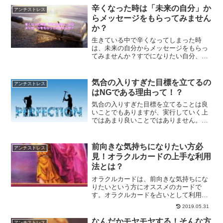
癒す方法をご紹介します。
辛くなった時は「未来の自分」か
アンチストレス
らメッセージをもらってみません
か？
生きている中で辛くなってしまった時
は、未来の自分からメッセージをもらっ
てみませんか？すでになりたい自分、あ
りたい姿を実現している未来の自分から
のメッセージは、心に響くメッセージと
なるでしょう。
気合の入りすぎた目標を立てるの
アンチストレス
はNGである理由って！？
気合の入りすぎた目標を立てることは良
いことでもありますが、実行していく上
ではあまり良いことではありません。な
ぜ、気合の入りすぎた目標を立てるのは
良くないこととされているのでしょう
か？達成率が上がる目標の立て方につい
前向きな気持ちになりたい方必
アンチストレス
て、解説していきます。
見！オラクルカードの上手な利用
法とは？
オラクルカードは、前向きな気持ちにな
りたいという方にオススメのカードで
す。オラクルカードを占いとして利用す
るのではなく、セルフヒーリングとして
2019.05.31
利用する事で、自分自身を浄化してプラ
ス思考、前向きな気持ちにさせ、さらに
なんだかモヤモヤする！そんな方
アンチストレス