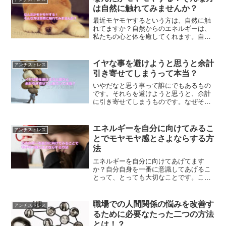
悩みを解決していくという方法をご紹介
は自然に触れてみませんか？
します。
最近モヤモヤするという方は、自然に触
れてますか？自然からのエネルギーは、
私たちの心と体を癒してくれます。自然
に触れてみること、グラウンディングを
行うことで元気を回復する方法をご紹介
します。
イヤな事を避けようと思うと余計
アンチストレス
引き寄せてしまうって本当？
いやだなと思う事って誰にでもあるもの
です。それらを避けようと思うと、余計
に引き寄せてしまうものです。なぜそう
いうことが起こるのでしょうか？その理
由について、またいやなことを避ける本
当の方法についてご紹介します。
エネルギーを自分に向けてみるこ
アンチストレス
とでモヤモヤ感とさよならする方
法
エネルギーを自分に向けてあげてます
か？自分自身を一番に意識してあげるこ
とって、とっても大切なことです。これ
ができるようになることで、日々感じて
るモヤモヤ感とさよならすることができ
るようになるのです。
職場での人間関係の悩みを改善す
アンチストレス
るために必要なたった二つの方法
とは！？