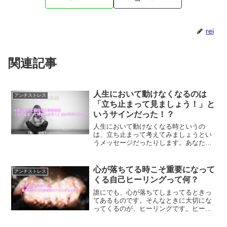
rei
関連記事
人生において動けなくなるのは
アンチストレス
「立ち止まって見ましょう！」と
いうサインだった！？
人生において動けなくなる時というの
は、立ち止まって考えてみましょうとい
うメッセージだったりします。あなたに
起こることは、すべて意味があることで
す。今日は動くのは嫌だという時は、一
旦立ち止まって考えてみる時間を作って
心が落ちてる時こそ重要になって
アンチストレス
みませんか？
くる自己ヒーリングって何？
誰にでも、心が落ちてしまってるときっ
てあるものです。そんなときに大切にな
ってくるのが、ヒーリングです。ヒーリ
ングは自分自身でも行うことができま
す。自己ヒーリングを行うことで、心を