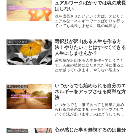
ーな毎日をクリエイトしていきません
ュアルワークばかりでは魂の成長
か？
はしない
魂を成長させたいという方は、スピリチ
ュアルなエネルギーワークばかりを行っ
ていても成長しません。魂の成長は、経
験によってしかされないためです。魂を
成長させたい方へすると良い事について
ご紹介します。
選択肢が沢山ある人生を作る方
幸せになる方法
法！やりたいことはすべてできる
人生にしませんか？
選択肢が沢山ある人生を作っていくこと
で、人生の岐路に立たされた時に困るこ
とが減っていきます。やらない理由を考
えるのではなく、やるべき理由を考えて
いくことでやりたいことを全てできる人
生を歩むこともできます。
いつからでも始められる自分のエ
幸せになる方法
ネルギーをアップさせる簡単な方
法
いつからでも、誰であっても簡単に始め
られる自分のエネルギーをアップさせて
いく方法があります。人はどうしても、
いつもと同じパターンを繰り返してしま
います。その結果として、エネルギーが
滞ってしまったりするのです。エネルギ
心が感じた事を無視するのは自分
幸せになる方法