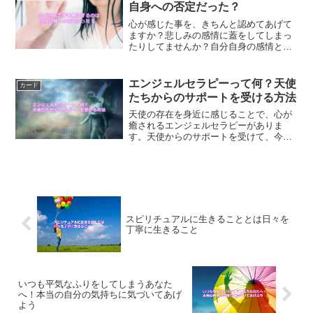
ーアップの方法とは？
自身への否定だった？
心が感じた事を、きちんと認めてあげて
ますか？悲しみの感情に蓋をしてしまっ
たりしてませんか？自分自身の感情と向
き合う事は、自分自身をきちんと認めて
あげる事にもつながります。感情を大切
にする方法とは？
エンジェルセラピーって何？天使
カード
たちからのサポートを受ける方法
天使の存在を身近に感じることで、心が
癒されるエンジェルセラピーがありま
す。天使からのサポートを受けて、今苦
しんでること、悩んでることなどの心の
傷を癒してみませんか？天使たちからの
サポートを受ける方法をご紹介します。
スピリチュアルに生きることとは日々を
丁寧に生きること
いつも平気なふりをしてしまうあなた
へ！本当の自分の気持ちに気づいてあげ
よう