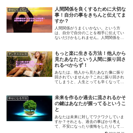
い。自然の力を借りて、気持ちを楽にす
る方法をご紹介します。
人間関係を良くするために大切な
幸せになる方法
事！自分の事をきちんと伝えてま
すか？
人間関係がうまくいかない。という方
は、自分で自分のことを相手に伝えてい
ないだけかもしれません。人間関係を良
くするためには何をすればいいのか？大
切なことについてご紹介していきます。
もっと楽に生きる方法！他人から
アンチストレス
見たあなたという人間に振り回さ
れるべからず！
あなたは、他人から見たあなた像に振り
回されていませんか？これに振り回され
てしまうと、人生とっても辛くなってし
まいます。あなたはあなた、他人は他人
です。他人から見たあなたに振り回され
ないことでもっと楽に生きる方法です。
未来を作るか過去に流されるかそ
幸せになる方法
の鍵はあなたが握ってるというこ
と
あなたは未来に対してワクワクしていま
すか？それとも、過去の事ばかり考え
て、不安になったり後悔をしたりしてい
ますか？どんな未来を作れるかは、すべ