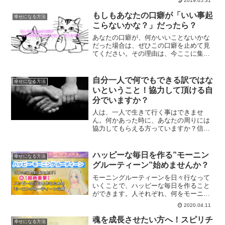
2019.05.31
てあなたの思考にかかっています。あな
たの思考がすべての現実を作りだしてい
もしもあなたの口癖が「いい事起
幸せになる方法
ます。その鍵はあなたが握っていると言
こらないかな？」だったら？
う事をご存知でしょうか？
あなたの口癖が、何かいいことないかな
だった場合は、ぜひこの口癖を止めて見
てください。その理由は、今ここに集中
していないからです。今ここに集中する
ことで変わっていく未来についてご紹介
していきます。
自分一人で何でもできる訳ではな
幸せになる方法
いということ！協力して頂ける自
分でいますか？
人は、一人で生きて行く事はできませ
ん。何かあった時に、あなたの周りには
協力してもらえる方っていますか？信頼
関係が成り立つ人っていますか？頑張り
すぎて疲れてしまう前に、自分一人では
生きていけないという事を認識するべき
ハッピーな毎日を作る”モーニン
幸せになる方法
なのです。
グルーティーン”始めませんか？
モーニングルーティーンを日々行なって
いくことで、ハッピーな毎日を作ること
ができます。人それぞれ、何をモーニン
グルーティーンにするかは異なります。
2020.04.11
これならしたい、続けたいと思えること
を毎日の朝のルーティーンにし、ハッピ
魂を成長させたい方へ！スピリチ
幸せになる方法