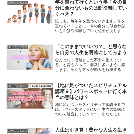
とが大切な理由について解説します。
年を重ねて行くという事！今の自
幸せになる方法
分に合わないものは断捨離してい
くべき？
誰しも、毎年年を重ねていきます。年を
重ねていくごとに、今の自分に似合わな
いものは断捨離していく必要がありま
す。素敵な女性になるためにも、上手に
年を重ねていく方法について、ご紹介し
ていきます。
「このままでいいの？」と思うな
幸せになる方法
ら自分の人生を明確にしてみよう
なんとなく漠然とした不安を抱えてい
る。と言う方って、非常に多いように感
じます。そんな方々が悩みを解決する２
つのステップについてご紹介していきま
す。このままでいいの？と感じてる方は
必読です。
【地に足がついたスピリチュアル
幸せになる方法
講座９】パワースポットに行く本
当の意味とは？
地に足がついたスピリチュアル講座９で
は、パワースポットにいく本当の意味に
ついて解説していきます。あなたにとっ
てパワースポットとはどんな場所です
か？
人生は引き算！豊かな人生を生き
幸せになる方法