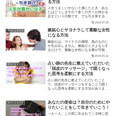
る方法
人生うまくいかないと感じたとき、あな
たはどうしますか？多くの方々が何かを
足すという行動です。でも引き算する方
がうまくいく。引き算する生き方とは？
2022.07.20
嫉妬心とサヨナラして素敵な女性
幸せになる方法
になる方法
嫉妬心は、マイナスの感情、負のものし
か生み出しません。嫉妬心とさよならす
るだけで、素敵な女性になる事が可能に
なります。嫉妬心を別の感情、あなたが
2019.05.31
成長するための感情に変えていくだけ
で、素敵な女性になっていく事が可能に
占い師の先生に教えていただいた
幸せになる方法
なります。
「頭皮のマッサージ」で固くなっ
た思考を柔軟にする方法
占い師の先生に教えていただいたこと
で、頭皮のマッサージをすることで固く
なった思考を柔軟にする方法がありま
す。頭皮のマッサージは、なぜ思考を柔
軟にすることに効果があるのかについて
ご紹介します。
あなたの使命は？自分のためにや
幸せになる方法
りたいことをして生きていこう！
一人一人、この世に生まれてくる時に使