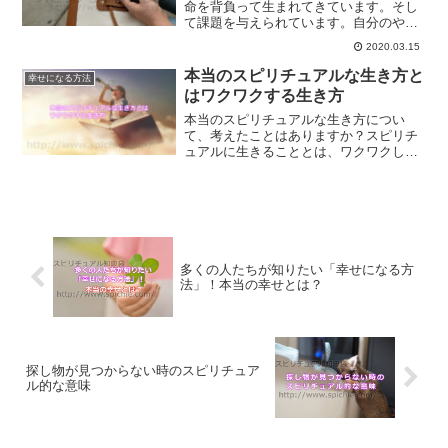
命を背負って生まれてきています。そし
て課題を与えられています。自分のやり
たいことをやっていく中で、使命に気づ
2020.03.15
けることもあります。これからの時代は
好きなことを仕事にして生きていきませ
本当のスピリチュアルな生き方と
幸せになる方法
んか？
はワクワクする生き方
本当のスピリチュアルな生き方につい
て、考えたことはありますか？スピリチ
ュアルに生きることとは、ワクワクしな
がら生きることなのです。人生を変える
方法について、ご紹介します。
多くの人たちが知りたい「幸せになる方
法」！本当の幸せとは？
探し物が見つからない時のスピリチュア
ル的な意味