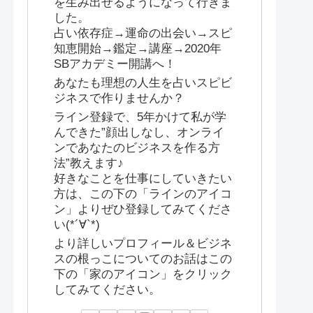
を生み出せるようになって行きま
した。
占い依存症→運命の出会い→スピ
知恵開始→鑑定→講座→2020年
SBアカデミー開講へ！
あなたも理想の人生を占いスピビ
ジネスで作りませんか？
ライン登録で、5年かけて私が学
んできた”顔出しなし、オンライ
ンであなたのビジネスを作る方
法”教えます♪
好きなことを仕事にしていきたい
方は、この下の「ラインのアイコ
ン」よりぜひ登録してみてくださ
い(*´∀`*)
より詳しいプロフィール＆ビジネ
スの根っこについてのお話はこの
下の「家のアイコン」をクリック
してみてください。