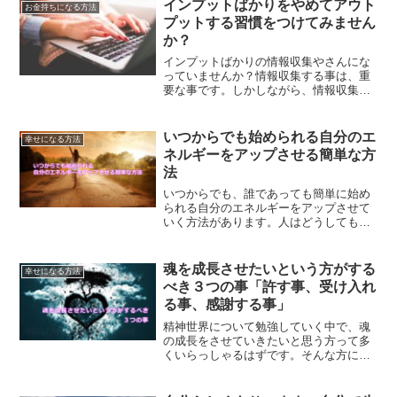
インプットばかりをやめてアウト
お金持ちになる方法
プットする習慣をつけてみません
か？
インプットばかりの情報収集やさんにな
っていませんか？情報収集する事は、重
要な事です。しかしながら、情報収集も
大事ですが、アウトプットしていく事が
より一層大事だということについて、解
説していきます。
いつからでも始められる自分のエ
幸せになる方法
ネルギーをアップさせる簡単な方
法
いつからでも、誰であっても簡単に始め
られる自分のエネルギーをアップさせて
いく方法があります。人はどうしても、
いつもと同じパターンを繰り返してしま
います。その結果として、エネルギーが
滞ってしまったりするのです。エネルギ
魂を成長させたいという方がする
幸せになる方法
ーアップの方法とは？
べき３つの事「許す事、受け入れ
る事、感謝する事」
精神世界について勉強していく中で、魂
の成長をさせていきたいと思う方って多
くいらっしゃるはずです。そんな方に重
要な３つのことが、許すこと、受け入れ
ること、感謝することです。具体的にチ