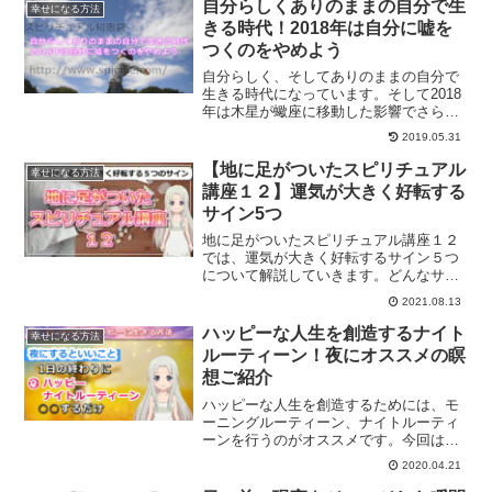
ェックしていきましょう。
自分らしくありのままの自分で生
幸せになる方法
きる時代！2018年は自分に嘘を
つくのをやめよう
自分らしく、そしてありのままの自分で
生きる時代になっています。そして2018
年は木星が蠍座に移動した影響でさらに
進化して、自分に嘘をつくのをやめる時
2019.05.31
代がやってきます。自分に嘘をつかない
で生きる方法について、ご紹介します。
【地に足がついたスピリチュアル
幸せになる方法
講座１２】運気が大きく好転する
サイン5つ
地に足がついたスピリチュアル講座１２
では、運気が大きく好転するサイン５つ
について解説していきます。どんなサイ
ンが現れたら運気好転のとき？
2021.08.13
ハッピーな人生を創造するナイト
幸せになる方法
ルーティーン！夜にオススメの瞑
想ご紹介
ハッピーな人生を創造するためには、モ
ーニングルーティーン、ナイトルーティ
ーンを行うのがオススメです。今回は夜
にオススメの瞑想について、また、習慣
2020.04.21
化することでウイルパワーの消費が減っ