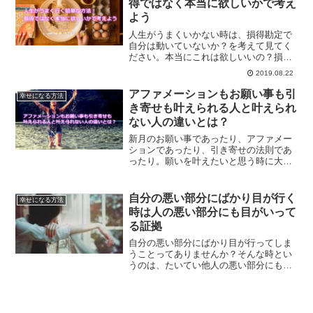
得ではなく本当に欲しいかで考え
よう
人生がうまくいかない時は、損得勘定で
自分は動いていないか？を考えて見てく
ださい。本当にこれは欲しいいの？損し
ちゃうと思うから欲しいの？と確認し、
2019.08.22
心から欲しいものを手に入れることで、
自己肯定感を上げていく方法です。
アファメーションもお願い事も引
幸せになる方法
き寄せも叶えられる人と叶えられ
ない人の違いとは？
新月のお願い事であったり、アファメー
ションであったり、引き寄せの法則であ
ったり。願いを叶えたいと思う時に大切
なこととは何なのでしょうか？願いを叶
えることができる人と叶えられない人の
違いとは？
自分の悪い部分にばかり目が行く
幸せになる方法
時は人の悪い部分にも目がいって
る証拠
自分の悪い部分にばかり目が行ってしま
うことってありませんか？そんな時とい
うのは、たいてい他人の悪い部分にも目
が行ってしまってる時です。悪循環を断
ち切るためにするべきことをご紹介して
いきます。