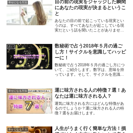
ていくことについて解説していきます。
目の前の現実をジャッジした瞬間
幸せになる方法
にあなたの現実が決まるというこ
と
あなたの目の前で起こっている現実とい
うのは、すべてあなたが起こしている現
実だという話を聞いたことがありません
か？目の前のことをジャッジした瞬間
に、あなたの現実は決まっていくので
す。
数秘術で占う2018年５月の過ご
占い
し方！サイクルを意識してハッピ
ーに！
数秘術で占う2018年５月の過ごし方につ
いて、ご紹介します。数字は、意味を持
っています。そして、サイクルを意識し
て過ごすことで道に迷うことがなくなり
ハッピーに過ごしていくことができま
す。
運に味方される人の特徴７選！あ
幸せになる方法
なたは運に味方される人？
運気に味方される方にはどんな特徴があ
るのでしょうか？運に味方される人の特
徴７選をお届けします。
人生がうまく行く簡単な方法！損
幸せになる方法