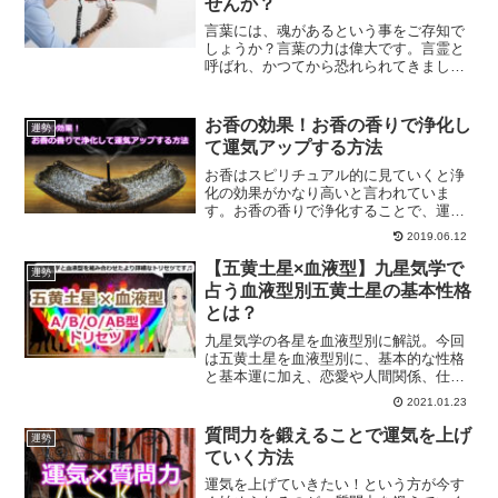
せんか？
言葉には、魂があるという事をご存知で
しょうか？言葉の力は偉大です。言霊と
呼ばれ、かつてから恐れられてきまし
た。もしかしたら、あなたも使ってはい
けない禁止言葉を知らず知らずのうちに
使ってしまっているかもしれません。言
お香の効果！お香の香りで浄化し
運勢
葉の力について解説していきます。
て運気アップする方法
お香はスピリチュアル的に見ていくと浄
化の効果がかなり高いと言われていま
す。お香の香りで浄化することで、運気
アップしていくことができます。お香の
2019.06.12
効果について、お香を利用して運気アッ
プする方法についてご紹介します。
【五黄土星×血液型】九星気学で
運勢
占う血液型別五黄土星の基本性格
とは？
九星気学の各星を血液型別に解説。今回
は五黄土星を血液型別に、基本的な性格
と基本運に加え、恋愛や人間関係、仕事
やお金関連、開運のポイントや相性など
2021.01.23
をご紹介していきます。
質問力を鍛えることで運気を上げ
運勢
ていく方法
運気を上げていきたい！という方が今す