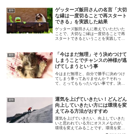
していきます。あなたも、良い未来を作
るために人生変えてみませんか？
ゲッターズ飯田さんの名言「大切
運勢
な縁は一度切ることで再スタート
できる」を実践した結果
ゲッターズ飯田さんに教えていただいた
ことで、大切なご縁は一度切ることで再
スタートできるということを実践してみ
ました。大切なご縁を手放すなんてでき
ない。そう思われる方が大半でしょう。
しかしながら、これができるようになる
「今はまだ無理」そう決めつけて
運勢
と人生の質が向上していくことがわかり
しまうことでチャンスの神様が逃
ました。
げてしまうという事
今はまだ無理と、自分で勝手に決めつけ
てしまう事ってありませんか？それっ
て、とってももったいない事です。決め
つけてしまう事で、一生無理になってし
まうのです。チャンスの神様に味方して
しまうにはどうしたらいいのかについ
運気を上げていきたい！どんどん
運勢
て、解説していきます。
向上していきたい方には環境を変
えてみる方法がおすすめ
運気を上げていきたい、向上していきた
いと思われている方にオススメなのが、
環境を変えてみることです。環境を変え
てみることは、あなた次第で簡単にでき