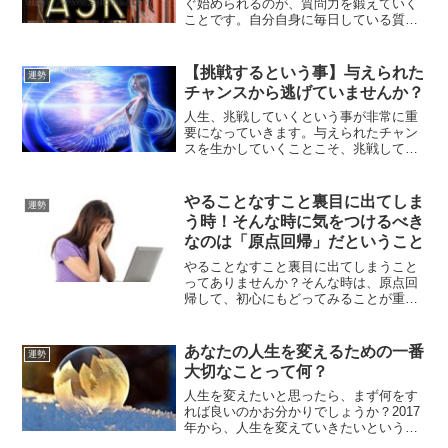
ぐ始められるのが、質問力を鍛えていく
ことです。自分自身に毎日している質問
を、ネガティブなものをやめてすべてポ
ジティブなものに変えて行ってみてくだ
さい。あなたの運気はどんどん上がって
【挑戦するという事】与えられた
運勢
いくはずです。
チャンスから逃げていませんか？
人生、兆戦していくという事が非常に重
要になっていきます。与えられたチャン
スを生かしていくことこそ、兆戦してい
くという事です。せっかく目の前に与え
られたチャンスを、生かすも殺すもあな
た次第です。
やることなすこと裏目に出てしま
運勢
う時！そんな時に気をつけるべき
なのは「原点回帰」だということ
やることなすこと裏目に出てしまうこと
ってありませんか？そんな時は、原点回
帰して、初心にもどってみることが重要
です。人は一人ひとり違う生き物なんだ
ということを忘れずにいることで、そん
な時期を脱することができるはずです。
あなたの人生を変えるための一番
運勢
大切なことって何？
人生を変えたいと思ったら、まず何をす
れば良いのかお分かりでしょうか？2017
年から、人生を変えていきたいという方
がするべき一番大切なことについて解説