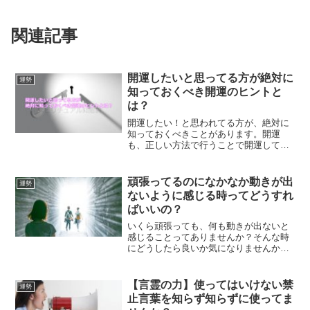
関連記事
開運したいと思ってる方が絶対に
運勢
知っておくべき開運のヒントと
は？
開運したい！と思われてる方が、絶対に
知っておくべきことがあります。開運
も、正しい方法で行うことで開運してい
くことができます。あなたに必要な開運
のヒントとは？
頑張ってるのになかなか動きが出
運勢
ないように感じる時ってどうすれ
ばいいの？
いくら頑張っても、何も動きが出ないと
感じることってありませんか？そんな時
にどうしたら良いか気になりませんか？
そういう時にどうすればいいのかについ
て、またどんな気持ちでいればいいのか
について解説します。
【言霊の力】使ってはいけない禁
運勢
止言葉を知らず知らずに使ってま