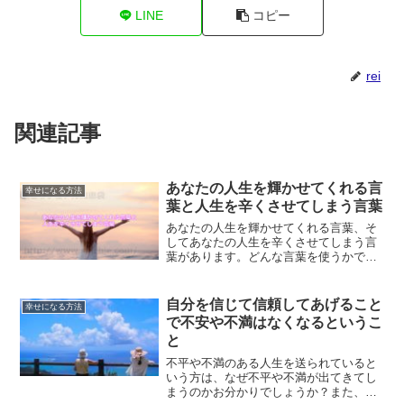
LINE
コピー
rei
関連記事
あなたの人生を輝かせてくれる言
幸せになる方法
葉と人生を辛くさせてしまう言葉
あなたの人生を輝かせてくれる言葉、そ
してあなたの人生を辛くさせてしまう言
葉があります。どんな言葉を使うかで、
人生は変わっていきます。もしもあなた
が、人生を辛くさせてしまう言葉を使っ
ているのであれば、いますぐやめること
自分を信じて信頼してあげること
幸せになる方法
が人生を好転させるヒントとなります。
で不安や不満はなくなるというこ
と
不平や不満のある人生を送られていると
いう方は、なぜ不平や不満が出てきてし
まうのかお分かりでしょうか？また、将