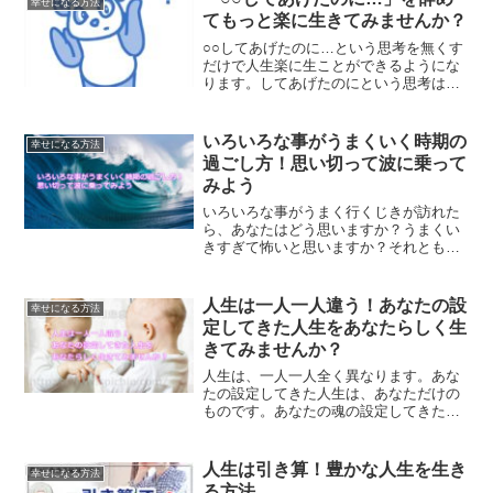
幸せになる方法
せんか？
てもっと楽に生きてみませんか？
○○してあげたのに…という思考を無くす
だけで人生楽に生ことができるようにな
ります。してあげたのにという思考は、
して欲しいという思考の表れです。その
部分を無くしていくだけで、かなり楽に
生きられるようになります。
いろいろな事がうまくいく時期の
幸せになる方法
過ごし方！思い切って波に乗って
みよう
いろいろな事がうまく行くじきが訪れた
ら、あなたはどう思いますか？うまくい
きすぎて怖いと思いますか？それとも、
波に乗る事ができますか？どっちが正し
いのか、うまく行く時期の過ごし方につ
いてご紹介します。
人生は一人一人違う！あなたの設
幸せになる方法
定してきた人生をあなたらしく生
きてみませんか？
人生は、一人一人全く異なります。あな
たの設定してきた人生は、あなただけの
ものです。あなたの魂の設定してきた課
題に気づくことができると、人生変わっ
てきます。あなたの人生をあなたらしく
生きる方法です。
人生は引き算！豊かな人生を生き
幸せになる方法
る方法