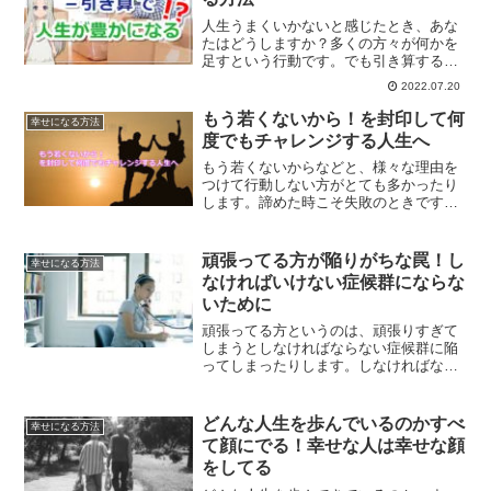
人生うまくいかないと感じたとき、あな
たはどうしますか？多くの方々が何かを
足すという行動です。でも引き算する方
がうまくいく。引き算する生き方とは？
2022.07.20
もう若くないから！を封印して何
幸せになる方法
度でもチャレンジする人生へ
もう若くないからなどと、様々な理由を
つけて行動しない方がとても多かったり
します。諦めた時こそ失敗のときです。
諦めなければ、いくらでも挑戦していく
ことはできるのです。いつでも挑戦する
ことができる人生の作り方です。
頑張ってる方が陥りがちな罠！し
幸せになる方法
なければいけない症候群にならな
いために
頑張ってる方というのは、頑張りすぎて
しまうとしなければならない症候群に陥
ってしまったりします。しなければなら
ない症候群に陥らないためにはどうした
らいいのかについて、解説していきま
す。
どんな人生を歩んでいるのかすべ
幸せになる方法
て顔にでる！幸せな人は幸せな顔
をしてる