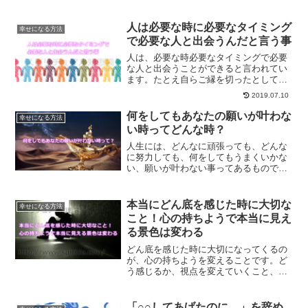
来に対する不安なども持ち合わせている
はずです。不平不満だったり、不安な気
持ちをなくすためにはどうしたらいいの
人は必要な時に必要なタイミング
幸せになる方法
かについてご紹介します。
で必要な人と出会うんだと言う事
人は、必要な時必要なタイミングで必要
な人と出会うことができると言われてい
ます。たとえ自らご縁を切ったとして
も、ご縁がある人とは必ずまた結ばれる
2019.07.10
ものです。人と人との出会いについて、
起こる出来事は全て意味があるというこ
何をしてもあなたの願いが叶わな
幸せになる方法
とについて解説します。
い時ってどんな時？
人生には、どんなに頑張っても、どんな
に努力しても、何をしてもうまくいかな
い、願いが叶わない事ってあるもので
す。そんな時にするべき事についてご紹
介します。
本当にどん底を感じた時に大切な
幸せになる方法
こと！心の持ちようで本当に見え
る景色は変わる
どん底を感じた時に大切になってくるの
が、心の持ちようを変えることです。ど
う感じるか、視点を変えていくこと、そ
して心の持ちようを変えて行くことで、
見える世界って驚くほど変わっていきま
す。あなたの見ている世界も変えてみま
「○○してあげたのに…」を辞め