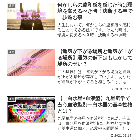
をご紹介します。
何かしらの違和感を感じた時は環
運勢
境を変えるべき時！決断する事で
一歩進む事
人生において、何かしらの違和感を感じ
ることってあるはずです。そんな時は、
環境を変えるべき時、決断するべき時に
来ています。決断することで、一歩進む
ことができるということについて解説し
ます。
【運気が下がる場所と運気が上が
運勢
る場所】運気の低下はもしかして
場所のせい？
この世界には、運気が下がる場所と運気
が上がる場所が存在しています。あなた
が運気が下がってると感じるのは、もし
かしたら場所のせいかもしれません。運
2019.06.07
気が下がる場所と運気が上がる場所につ
いて、また運気の低下を断ち切る方法を
【一白水星×血液型】九星気学で
運勢
ご紹介します。
占う血液型別一白水星の基本性格
とは？
九星気学の各星を血液型別に解説。今回
は一白水星を血液型別に、基本的な性格
と基本運に加え、恋愛や人間関係、仕事
やお金関連、開運のポイントや相性など
2021.01.14
をご紹介していきます。