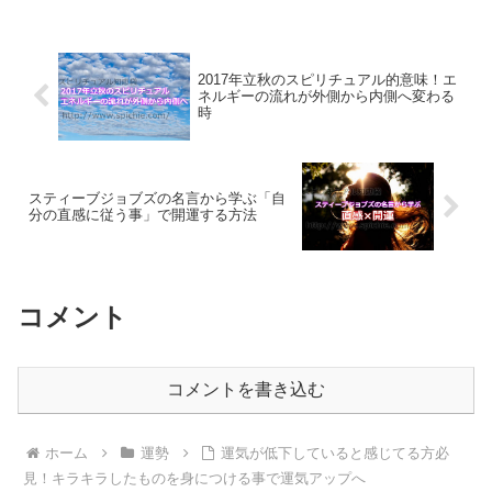
2017年立秋のスピリチュアル的意味！エ
ネルギーの流れが外側から内側へ変わる
時
スティーブジョブズの名言から学ぶ「自
分の直感に従う事」で開運する方法
コメント
コメントを書き込む
ホーム
運勢
運気が低下していると感じてる方必
見！キラキラしたものを身につける事で運気アップへ