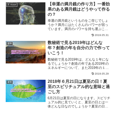
行います。それでもダメなら、パワース
【幸運の満月鏡の作り方】一番効
月 moon
ポットに出かけてみると良いでしょう。
果のある満月鏡はどうやって作る
の？
幸運の満月鏡というものをご存じでしょ
うか？満月にはたくさんのパワーが宿っ
ています。満月のパワーを持ち運ぶこと
ができるのが、満月鏡なのです。満月鏡
2019.05.31
の作り方をご紹介します。
数秘術で見る2019年はどんな
運勢
年？創造の年を自分の力で作って
いこう！
数秘術で見る2019年は、どんな１年にな
るでしょうか？創造の年である2019年の
エネルギーについて、また2019年の１年
間の過ごし方について、ご紹介していき
2019.05.29
ます。
2018年６月21日は夏至の日！夏
運勢
至のスピリチュアル的な意味と過
ごし方
6月21日は夏至の日になります。スピリチ
ュアル的に見ていくと、夏至の日とは一
体どんな日なのでしょうか？夏至の日の
スピリチュアル的な過ごし方について、
具体的にどんな行動をすればいいのかに