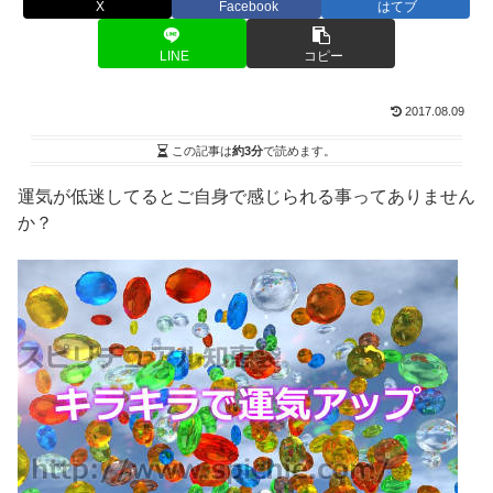
X
Facebook
はてブ
LINE
コピー
2017.08.09
この記事は
約3分
で読めます。
運気が低迷してるとご自身で感じられる事ってありません
か？