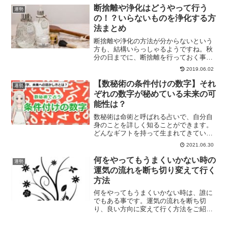
断捨離や浄化はどうやって行う
運勢
の！？いらないものを浄化する方
法まとめ
断捨離や浄化の方法が分からないという
方も、結構いらっしゃるようですね。秋
分の日までに、断捨離を行っておく事で
新しいスタートを切る事ができます。断
2019.06.02
捨離や浄化をするための方法を、ご紹介
していきます。
【数秘術の条件付けの数字】それ
運勢
ぞれの数字が秘めている未来の可
能性は？
数秘術は命術と呼ばれる占いで、自分自
身のことを詳しく知ることができます。
どんなギフトを持って生まれてきている
のか？条件付けの数字を知ることで、あ
2021.06.30
なたの未来の可能性について知ることが
できます。
何をやってもうまくいかない時の
運勢
運気の流れを断ち切り変えて行く
方法
何をやってもうまくいかない時は、誰に
でもある事です。運気の流れを断ち切
り、良い方向に変えて行く方法をご紹介
していきます。まずは、悪い運気を断ち
切るために、良い運気を呼び込める事を