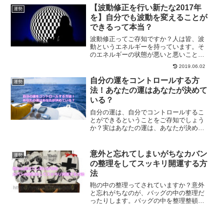
ついてご紹介します。
【波動修正を行い新たな2017年
運勢
を】自分でも波動を変えることが
できるって本当？
波動修正ってご存知ですか？人は皆、波
動というエネルギーを持っています。そ
のエネルギーの状態が悪いと悪いことが
起こりやすくなったりします。波動を整
2019.06.02
えて修正してあげることで、良い人生を
歩むことができるようになります。自分
自分の運をコントロールする方
運勢
でもできる波動を変える方法についてご
法！あなたの運はあなたが決めて
紹介します。
いる？
自分の運は、自分でコントロールするこ
とができるということをご存知でしょう
か？実はあなたの運は、あなたが決めて
いるものなのです。運が良い人生を送っ
ていきたいという方は、具体的にはどう
したらいいのか？解説します。
意外と忘れてしまいがちなカバン
運勢
の整理をしてスッキリ開運する方
法
鞄の中の整理ってされていますか？意外
と忘れがちなのが、バッグの中の整理だ
ったりします。バッグの中を整理整頓す
ることで、気の流れもよくなります。バ
ッグを整理して、スッキリ開運する方法