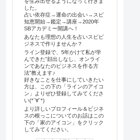
を生み出せるようになって行きま
した。
占い依存症→運命の出会い→スピ
知恵開始→鑑定→講座→2020年
SBアカデミー開講へ！
あなたも理想の人生を占いスピビ
ジネスで作りませんか？
ライン登録で、5年かけて私が学
んできた”顔出しなし、オンライ
ンであなたのビジネスを作る方
法”教えます♪
好きなことを仕事にしていきたい
方は、この下の「ラインのアイコ
ン」よりぜひ登録してみてくださ
い(*´∀`*)
より詳しいプロフィール＆ビジネ
スの根っこについてのお話はこの
下の「家のアイコン」をクリック
してみてください。