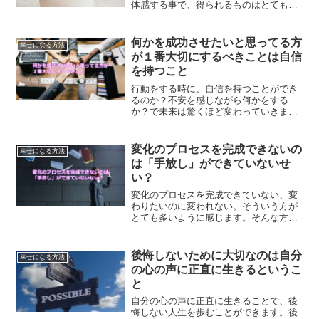
体感する事で、得られるものはとても大
きいはずです。情報収集してるだけで満
足してませんか？それでは、何も先に進
んで行きません。
何かを成功させたいと思ってる方
幸せになる方法
が１番大切にするべきことは自信
を持つこと
行動をする時に、自信を持つことができ
るのか？不安を感じながら何かをする
か？で未来は驚くほど変わっていきま
す。それには理由があります。なぜ自信
を持つだけで未来は変わるのか？
変化のプロセスを完成できないの
幸せになる方法
は「手放し」ができていないせ
い？
変化のプロセスを完成できていない、変
わりたいのに変われない。そういう方が
とても多いように感じます。そんな方々
に足りていないのは、手放しなのです。
手放しを行うことで、本当に変わること
ができるということについて解説しま
後悔しないために大切なのは自分
幸せになる方法
す。
の心の声に正直に生きるというこ
と
自分の心の声に正直に生きることで、後
悔しない人生を歩むことができます。後