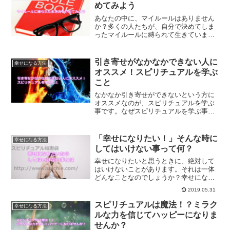
ます。
めてみよう
あなたの中に、マイルールはありません
か？多くの人たちが、自分で決めてしま
ったマイルールに縛られて生きていま
す。マイルールを手放してみることで、
心が解放され、自由に生きられるように
なります。マイルールを手放す方法と
引き寄せがなかなかできない人に
幸せになる方法
は？
オススメ！スピリチュアルを学ぶ
こと
なかなか引き寄せができないという方に
オススメなのが、スピリチュアルを学ぶ
事です。なぜスピリチュアルを学ぶ事が
オススメなのか？世の中にある波動の法
則についての見解から、引き寄せの法則
を使えるようになる方法をご紹介しま
「幸せになりたい！」そんな時に
幸せになる方法
す。
してはいけない事って何？
幸せになりたいと思うときに、絶対して
はいけないことがあります。それは一体
どんなことなのでしょうか？幸せになり
たい、強運をつかみたいと思ったときに
2019.05.31
してはいけない事について解説します。
スピリチュアルは魔法！？ミラク
幸せになる方法
ルな力を信じてハッピーになりま
せんか？