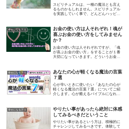
スピリチュアルは、一種の魔法とも言え
るものかもしれません。スピリチュアル
を実践していく事で、どんどんハッピー
になっていく事ができます。それには秘
密があります。ミラクルな力を信じてハ
ッピーになる方法をご紹介します。
お金の使い方は人それぞれ！魂が
幸せになる方法
喜ぶお金の使い方をしてみません
か？
お金の使い方は人それぞれですが、「魂
が喜ぶお金の使い方」をすることが１番
大切になっていきます。どういうお金の
使い方が、魂が喜ぶお金の使い方なので
しょうか？魂が喜ぶ、魂を高めるお金の
使い方についてご紹介していきます。
あなたの心が軽くなる魔法の言葉
幸せになる方法
７選
心が辛いときに使いたい「あなたの心が
軽くなる魔法の言葉７選」についてご紹
介します。心が癒えるバイブルになれば
と思います。
やりたい事があったら絶対に体感
幸せになる方法
してみるべきだということ
やりたい事があるという方は、積極的に
チャレンジしてみるべきです。体験して