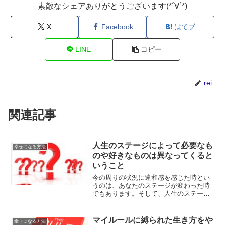
素敵なシェアありがとうございます(*´∀`*)
X
Facebook
はてブ
LINE
コピー
rei
関連記事
人生のステージによって必要なも
幸せになる方法
のや好きなものは異なってくると
いうこと
今の周りの状況に違和感を感じた時とい
うのは、あなたのステージが変わった時
でもあります。そして、人生のステージ
が変わって行くごとに、好きなものだっ
たり必要なものも変わって行くことにも
なるということについて、解説していき
マイルールに縛られた生き方をや
幸せになる方法