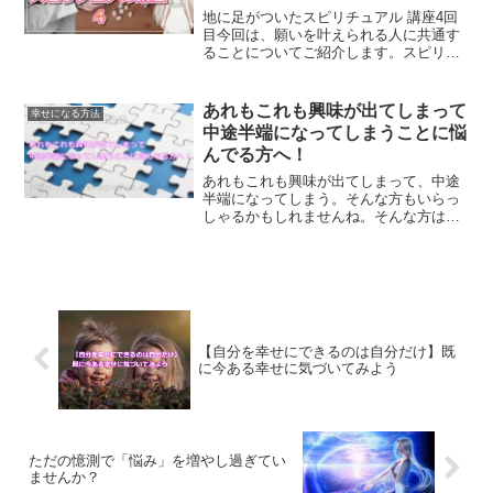
地に足がついたスピリチュアル 講座4回
目今回は、願いを叶えられる人に共通す
ることについてご紹介します。スピリチ
ュアルは魔法ではなく、結局のところ生
きるために大切な教えなのです。
あれもこれも興味が出てしまって
幸せになる方法
中途半端になってしまうことに悩
んでる方へ！
あれもこれも興味が出てしまって、中途
半端になってしまう。そんな方もいらっ
しゃるかもしれませんね。そんな方は、
素晴らしい資質を持っています。その資
質をどう生かすかで、今後の人生変わる
はずです。
【自分を幸せにできるのは自分だけ】既
に今ある幸せに気づいてみよう
ただの憶測で「悩み」を増やし過ぎてい
ませんか？