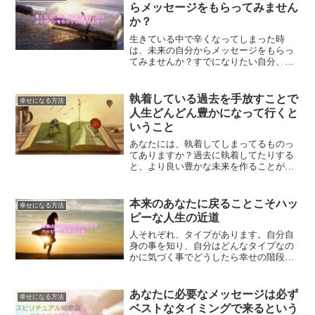
らメッセージをもらってみません
か？
生きている中で辛くなってしまった時
は、未来の自分からメッセージをもらっ
てみませんか？すでになりたい自分、あ
りたい姿を実現している未来の自分から
のメッセージは、心に響くメッセージと
なるでしょう。
執着している過去を手放すことで
幸せになる方法
人生どんどん豊かになって行くと
いうこと
あなたには、執着してしまってるものっ
てありますか？過去に執着してたりする
と、より良い豊かな未来を作ることがで
きなくなってしまいます。執着してしま
ってる過去を手放す方法について、解説
していきます。
本来のあなたに戻ることこそハッ
幸せになる方法
ピーな人生の近道
人それぞれ、タイプがあります。自分自
身の事を知り、自分はどんなタイプなの
かに気づく事でどうしたら幸せの階段を
上っていく事が出来るのか？わかるよう
になります。あなたの幸せへの道は何？
あなたに必要なメッセージは必ず
幸せになる方法
ベストなタイミングで来るという