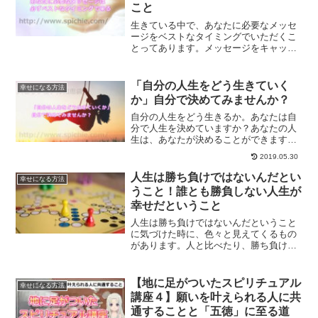
こと
生きている中で、あなたに必要なメッセ
ージをベストなタイミングでいただくこ
とってあります。メッセージをキャッチ
する力を磨いていくことで、そんなメッ
セージをキャッチできるようになりま
す。ベストなタイミングでメッセージを
「自分の人生をどう生きていく
幸せになる方法
いただくこととは？
か」自分で決めてみませんか？
自分の人生をどう生きるか。あなたは自
分で人生を決めていますか？あなたの人
生は、あなたが決めることができます。
周りの人たちばかりを気にせずに、あな
2019.05.30
たらしく、自分の人生を決めていく方法
についてご紹介します。
人生は勝ち負けではないんだとい
幸せになる方法
うこと！誰とも勝負しない人生が
幸せだということ
人生は勝ち負けではないんだということ
に気づけた時に、色々と見えてくるもの
があります。人と比べたり、勝ち負けで
すぐに判断してしまういうと方は、今一
度自分の人生について見直してみるべき
時です。
【地に足がついたスピリチュアル
幸せになる方法
講座４】願いを叶えられる人に共
通することと「五徳」に至る道