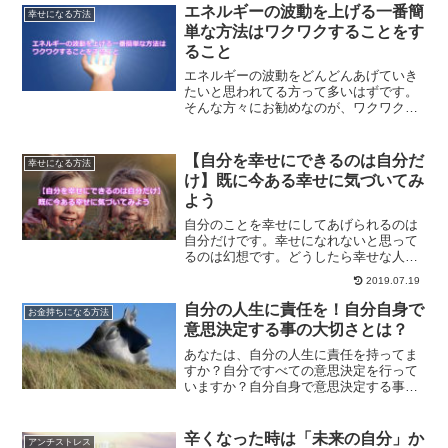
す。
エネルギーの波動を上げる一番簡
幸せになる方法
単な方法はワクワクすることをす
ること
エネルギーの波動をどんどんあげていき
たいと思われてる方って多いはずです。
そんな方々にお勧めなのが、ワクワクす
ることをすることです。あなたの中で、
ワクワクすることって何ですか？そんな
ことをすることで、波動を上げていく方
【自分を幸せにできるのは自分だ
幸せになる方法
法です。
け】既に今ある幸せに気づいてみ
よう
自分のことを幸せにしてあげられるのは
自分だけです。幸せになれないと思って
るのは幻想です。どうしたら幸せな人生
を歩めるようになるのか？具体的な方法
2019.07.19
について解説します。
自分の人生に責任を！自分自身で
お金持ちになる方法
意思決定する事の大切さとは？
あなたは、自分の人生に責任を持ってま
すか？自分ですべての意思決定を行って
いますか？自分自身で意思決定する事
は、非常に重要な事です。自分の人生の
責任を持つことで、人生はどんどん豊か
になっていきます。
辛くなった時は「未来の自分」か
アンチストレス