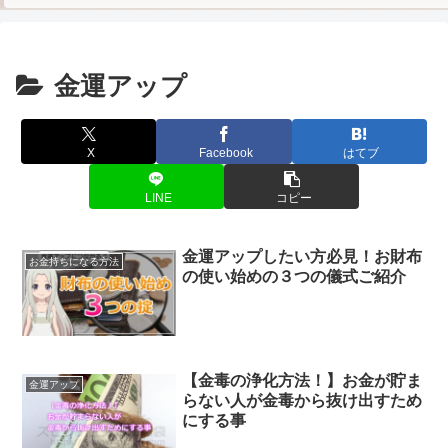
金運アップ
X
Facebook
はてブ
LINE
コピー
金運アップしたい方必見！お財布
お金持ちになる方法
の使い始めの３つの儀式ご紹介
【金毒の浄化方法！】お金が貯ま
金運アップ
らない人が金毒から抜け出すため
にする事