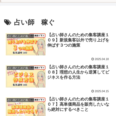
占い師 稼ぐ
【占い師さんのための集客講座１
占い師のための集客講座
０９】新規集客以外で売り上げを
伸ばす３つの施策
2025.04.18
【占い師さんのための集客講座１
占い師のための集客講座
０８】理想の人生から逆算してビ
ジネスを作る方法
2025.04.15
【占い師さんのための集客講座１
占い師のための集客講座
０７】高単価商品を販売したいな
ら絶対にするべきこと