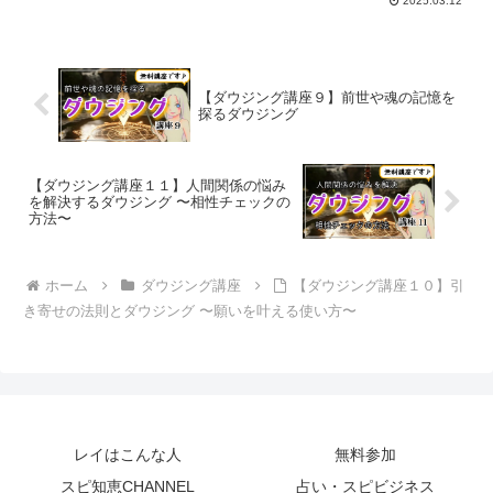
2025.03.12
【ダウジング講座９】前世や魂の記憶を
探るダウジング
【ダウジング講座１１】人間関係の悩み
を解決するダウジング 〜相性チェックの
方法〜
ホーム
ダウジング講座
【ダウジング講座１０】引
き寄せの法則とダウジング 〜願いを叶える使い方〜
レイはこんな人
無料参加
スピ知恵CHANNEL
占い・スピビジネス