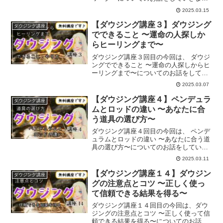
す。
2025.03.15
【ダウジング講座３】ダウジング
ダウジング講座
でできること 〜運命の人探しか
らヒーリングまで〜
ダウジング講座３回目の今回は、 ダウジ
ングでできること 〜運命の人探しからヒ
ーリングまで〜についてのお話をしてい
きます。
2025.03.07
【ダウジング講座４】ペンデュラ
ダウジング講座
ムとロッドの違い 〜あなたに合
う道具の選び方〜
ダウジング講座４回目の今回は、 ペンデ
ュラムとロッドの違い 〜あなたに合う道
具の選び方〜についてのお話をしていき
ます。
2025.03.11
【ダウジング講座１４】ダウジン
ダウジング講座
グの注意点とコツ 〜正しく使っ
て信頼できる結果を得る〜
ダウジング講座１４回目の今回は、ダウ
ジングの注意点とコツ 〜正しく使って信
頼できる結果を得る〜についてのお話を