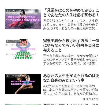
始まるのが不安でたまらないと思われて
る方も多いはずです。そんな方へ、話か
けづらいオーラとさよならする方法をご
「見栄をはるのをやめてみる」こ
幸せになる方法
紹介します。
とであなたの人生は必ず変わる！
見栄を張りながら生きていると、人生疲
れてしまいます。見栄をはるのをやめて
みるだけで、あなたの人生は絶対に変わ
ります。見栄をはるとはどういうことな
のかについて、解説していきます。
完璧主義から抜け出す方法！一気
幸せになる方法
にやらなくてもいい許可を自分に
与えること
完ぺき主義の方の場合、なかなか新しい
ことにチャレンジする事が難しかったり
するものです。そんな時に、完ぺき主義
から抜けだすのが難しかったとしても、
一気にやらなくていい許可を自分に与え
る事でいろいろな事にチャレンジできる
あなたの人生を変えられるのはあ
幸せになる方法
ようになる方法です。
なた自身のみだという事
あなたの人生を変えることができるの
は、あなた自身のみだという事をご存知
でしょうか？人生は、あなたの行動のみ
で変えて行くことができます。今の状況
2020.02.28
から抜け出したい…。そう考えてる方が
いらっしゃいましたら、まずは今の自分