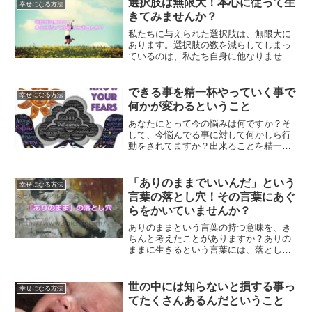
選択肢は無限大！本心に従って生
幸せになる方法
自身について見直していく必要がありま
きてみませんか？
す。
私たちに与えられた選択肢は、無限大に
あります。選択肢の数を減らしてしまっ
ているのは、私たち自身に他なりませ
ん。本心に従って生きていくことでハッ
ピーな現実を創っていく方法です。
できる事を精一杯やっていく事で
幸せになる方法
何かが変わるということ
あなたにとって今の悩みは何ですか？そ
して、今悩んでる事に対して何かしら行
動をされてますか？出来ることを精一杯
やっていく事で、何かが変わるはずで
す。悩みがあるのであれば、まずその悩
みに対して何ができるのかを考えて、実
「ありのままでいいんだ」という
幸せになる方法
際に行動に移していくことが重要です。
言葉の落とし穴！その言葉にあぐ
らをかいていませんか？
ありのままという言葉の持つ意味を、き
ちんと考えたことがありますか？ありの
ままに生きるという言葉には、落とし穴
があります。その言葉にあぐらをかいて
しまうと、うまくいくものも行かなくな
ってしまうのです。
世の中には知らないと損する事っ
幸せになる方法
てたくさんあるんだということ