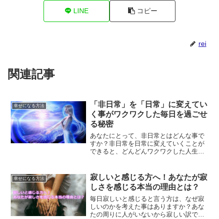
LINE
コピー
rei
関連記事
「非日常」を「日常」に変えてい
幸せになる方法
く事がワクワクした毎日を過ごせ
る秘密
あなたにとって、非日常とはどんな事で
すか？非日常を日常に変えていくことが
できると、どんどんワクワクした人生を
送れるようになります。非日常を日常に
変えて、ワクワクした日々を引き寄せる
方法についてご紹介していきます。
寂しいと感じる方へ！あなたが寂
幸せになる方法
しさを感じる本当の理由とは？
毎日寂しいと感じると言う方は、なぜ寂
しいのかを考えた事はありますか？あな
たの周りに人がいないから寂しい訳では