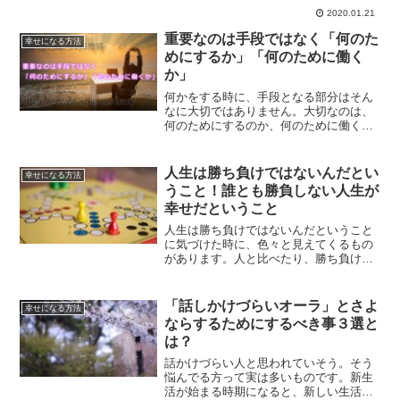
ありません。あなたはあなたの一番の理
2020.01.21
解者である必要があります。あなたが寂
しさを感じる本当の理由について解説し
重要なのは手段ではなく「何のた
幸せになる方法
ます。
めにするか」「何のために働く
か」
何かをする時に、手段となる部分はそん
なに大切ではありません。大切なのは、
何のためにするのか、何のために働くの
かという部分なのです。何のためにとい
う部分について、自分自身の心に聞いて
みてください。答えがきっと見つかるは
人生は勝ち負けではないんだとい
幸せになる方法
ずです。
うこと！誰とも勝負しない人生が
幸せだということ
人生は勝ち負けではないんだということ
に気づけた時に、色々と見えてくるもの
があります。人と比べたり、勝ち負けで
すぐに判断してしまういうと方は、今一
度自分の人生について見直してみるべき
時です。
「話しかけづらいオーラ」とさよ
幸せになる方法
ならするためにするべき事３選と
は？
話かけづらい人と思われていそう。そう
悩んでる方って実は多いものです。新生
活が始まる時期になると、新しい生活が