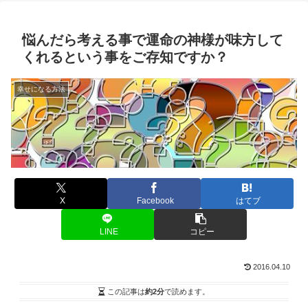
悩んだら考える事で運命の神様が味方して
くれるという事をご存知ですか？
幸せになる方法
X
Facebook
はてブ
LINE
コピー
2016.04.10
この記事は
約2分
で読めます。