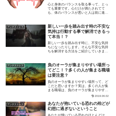
心と身体のバランスを取る事って、とっ
ても重要です。心だけが満たされてて
も、体のバランスが悪いと人は前に進む
ことができません。トータルバランスが
取れた時にはじめて、前に進む事が出来
るようになるのです。
新しい一歩を踏み出す時の不安な
アンチストレス
気持は行動する事で解消できるっ
て本当！？
新しい一歩を踏み出す時に、不安な気持
ちになったりします。そんな不安な気持
ちを解消する方法をご紹介していきま
す。また、不安な気持ちを感じる前に行
動してしまうと言う方法もご紹介してい
きます。
負のオーラが集まりやすい場所っ
アンチストレス
てどこ！？多くの人が集まる職場
は要注意？
負のオーラが集まりやすい場所って、ど
こだと思いますか？実は、多くの人が集
まる職場は、負のオーラが集まりやすい
場所だったりします。汚い場所というの
2019.06.02
も同様です。負のオーラが集まりやすい
場所で過ごす時にはどうしたらいいのか
あなたが抱いている恐れの殆どが
アンチストレス
について、解説していきます。
幻想に過ぎないということ
あなたが懐いている恐れのほとんどは、