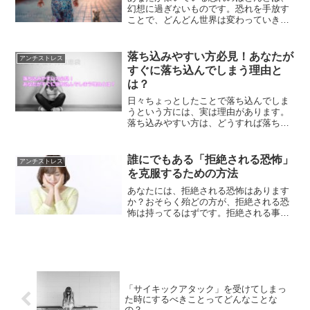
幻想に過ぎないものです。恐れを手放す
ことで、どんどん世界は変わっていきま
す。恐れを手放すことで訪れる未来につ
いて、ご紹介していきます。
落ち込みやすい方必見！あなたが
アンチストレス
すぐに落ち込んでしまう理由と
は？
日々ちょっとしたことで落ち込んでしま
うという方には、実は理由があります。
落ち込みやすい方は、どうすれば落ち込
まなくなるのか？あなたがすぐに落ち込
んでしまう理由を知ることで、解消する
方法をご紹介します。
誰にでもある「拒絶される恐怖」
アンチストレス
を克服するための方法
あなたには、拒絶される恐怖はあります
か？おそらく殆どの方が、拒絶される恐
怖は持ってるはずです。拒絶される事
で、自分が否定されたのかと感じてしま
うはずです。拒絶される恐怖を克服する
事で、人生もっと楽に生きる事ができる
ようになります。
「サイキックアタック」を受けてしまっ
た時にするべきことってどんなことな
の？