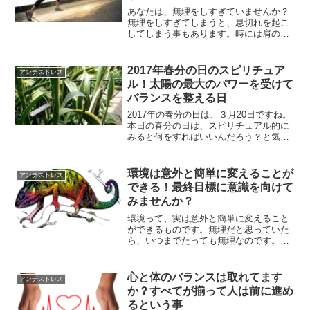
あなたは、無理をしすぎていませんか？
無理をしすぎてしまうと、息切れを起こ
してしまう事もあります。時には肩の力
を抜いて、ゆっくりする時間を作ってみ
る事も大切な事です。休息をとる事、ご
褒美を与える事で継続できるという事に
2017年春分の日のスピリチュア
アンチストレス
ついて解説していきます。
ル！太陽の最大のパワーを受けて
バランスを整える日
2017年の春分の日は、３月20日ですね。
本日の春分の日は、スピリチュアル的に
みると何をすればいいんだろう？と気に
なられてる方もいらっしゃるはずです。
春分の日にするべきことについて、ご紹
介します。
環境は意外と簡単に変えることが
アンチストレス
できる！最終目標に意識を向けて
みませんか？
環境って、実は意外と簡単に変えること
ができるものです。無理だと思っていた
ら、いつまでたっても無理なのです。ま
ずは最終目標に目を向けてみることで、
どうすればいいのかが見えてくるはずで
す。
心と体のバランスは取れてます
アンチストレス
か？すべてが揃って人は前に進め
るという事