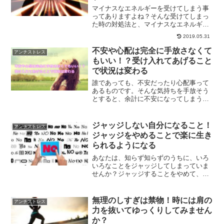
マイナスなエネルギーを受けてしまう事
ってありますよね？そんな受けてしまっ
た時の対処法と、マイナスなエネルギー
を受けないようにする方法をお伝えしま
2019.05.31
す。訓練によって、ネガティブエネルギ
ーを受けないようにもなる事が可能で
不安や心配は完全に手放さなくて
アンチストレス
す。
もいい！？受け入れてあげること
で状況は変わる
誰であっても、不安だったり心配事って
あるものです。そんな気持ちを手放そう
とすると、余計に不安になってしまう事
も多々有ります。そういう時は、受け入
れてあげる事で状況は変わったりしま
す。不安や心配ごとができた時どうすれ
ジャッジしない自分になること！
アンチストレス
ばいいのかについて解説します。
ジャッジをやめることで楽に生き
られるようになる
あなたは、知らず知らずのうちに、いろ
いろなことをジャッジしてしまっていま
せんか？ジャッジすることをやめて、フ
ラットな心で生きられるようになること
で、楽に生きることができるようになり
ます。ジャッジをやめることで得られる
無理のしすぎは禁物！時には肩の
アンチストレス
ことについてです。
力を抜いてゆっくりしてみません
か？