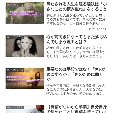
必読です。
満たされる人生を送る秘訣は「小
幸せになる方法
さなことの積み重ね」をすること
満たされた人生を送っていきたいと思っ
てる方も多いはずです。そんな方々にお
すすめなのが、日々自分自身を満たして
あげることです。満たされた人生を送る
2019.10.09
ための具体的な方法について、解説して
いきます。
心が前向きになってもまた落ち込
幸せになる方法
んでしまう理由とは？
誰かに励まされて心が前向きになって
も、また落ち込んでしまうのには理由が
あります。あなたは、きちんとどうして
辛い気持ちになっているのか、原因と向
き合っていますか？原因ときちんと向き
合い解決していかない限り、同じことの
重要なのは手段ではなく「何のた
幸せになる方法
繰り返しになってしまうのです。
めにするか」「何のために働く
か」
何かをする時に、手段となる部分はそん
なに大切ではありません。大切なのは、
何のためにするのか、何のために働くの
かという部分なのです。何のためにとい
う部分について、自分自身の心に聞いて
みてください。答えがきっと見つかるは
【自信がないから卒業】自分自身
幸せになる方法
ずです。
で決めたことに自信を持っていま