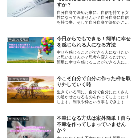
すか？
自分自身で決めた事に、自信を持てる女
性になってみませんか？自分自身に自信
を持つ事、そして自分自身で決めたこと
に自信を持つこともとっても大事な事な
のです。自信を持てるようになるだけ
で、世界は変わるはずです。
今日からでもできる！簡単に幸せ
幸せになる方法
を感じられる人になる方法
幸せを感じることができる人になりたい
と思いませんか？思考を変えるだけで、
簡単に幸せを感じることができる人にな
れます。今日からでも大丈夫です。思考
を変えて、幸せへの階段を登ってみませ
んか？
今こそ自分で自分に作った枠を取
幸せになる方法
り外していく時
生きている間に、自分で自分にたくさん
の足かせとなるものを作ってしまったり
します。制限や枠という事もできます
ね。これらを取り除いていく事で、どん
どん自由になっていく方法をご紹介しま
す。
不幸になる方法は案外簡単！自ら
幸せになる方法
不幸を作ってしまっていません
か？