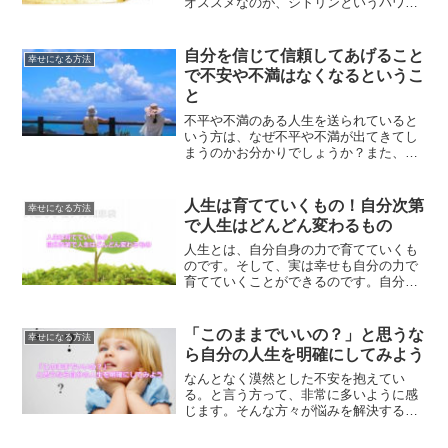
オススメなのが、シトリンというパワー
ストーンです。豊かさを享受できる石が
シトリンですが、自己肯定にも最適なパ
ワーストーンなのです。
自分を信じて信頼してあげること
幸せになる方法
で不安や不満はなくなるというこ
と
不平や不満のある人生を送られていると
いう方は、なぜ不平や不満が出てきてし
まうのかお分かりでしょうか？また、将
来に対する不安なども持ち合わせている
はずです。不平不満だったり、不安な気
持ちをなくすためにはどうしたらいいの
人生は育てていくもの！自分次第
幸せになる方法
かについてご紹介します。
で人生はどんどん変わるもの
人生とは、自分自身の力で育てていくも
のです。そして、実は幸せも自分の力で
育てていくことができるのです。自分次
第で、人生をどう変えていけばいいの
か？解説していきます。
「このままでいいの？」と思うな
幸せになる方法
ら自分の人生を明確にしてみよう
なんとなく漠然とした不安を抱えてい
る。と言う方って、非常に多いように感
じます。そんな方々が悩みを解決する２
つのステップについてご紹介していきま
す。このままでいいの？と感じてる方は