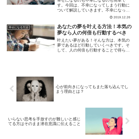
幸せになるのも不幸になるのも簡単で
す。今回は、不幸になってしまう行動に
ついて解説していきます。不幸になって
しまうのには理由があるからです。自ら
2019.12.26
不幸を作るのをやめて幸せな人生を送り
ませんか？
あなたの夢を叶える方法！本気の
幸せになる方法
夢なら人の何倍も行動するべき
叶えたい夢がある！そんな方は、本気の
夢であるほど行動していくべきです。そ
して、人の何倍も行動することで得られ
ることは沢山あります。本気の夢である
ならば、行動してみませんか？
心が前向きになってもまた落ち込んでし
まう理由とは？
いらない思考を手放すのが難しいと感じ
てる方はそのまま潜在意識に伝えること