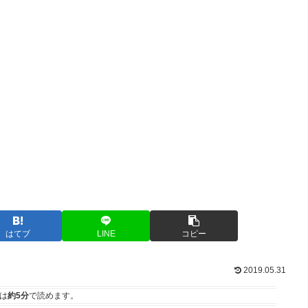
はてブ
LINE
コピー
2019.05.31
は
約5分
で読めます。