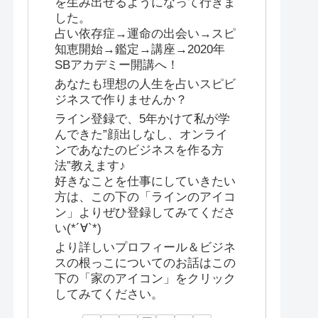
を生み出せるようになって行きま
した。
占い依存症→運命の出会い→スピ
知恵開始→鑑定→講座→2020年
SBアカデミー開講へ！
あなたも理想の人生を占いスピビ
ジネスで作りませんか？
ライン登録で、5年かけて私が学
んできた”顔出しなし、オンライ
ンであなたのビジネスを作る方
法”教えます♪
好きなことを仕事にしていきたい
方は、この下の「ラインのアイコ
ン」よりぜひ登録してみてくださ
い(*´∀`*)
より詳しいプロフィール＆ビジネ
スの根っこについてのお話はこの
下の「家のアイコン」をクリック
してみてください。