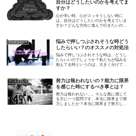
自分はどうしたいのかを考えてま
すか？
心が辛い時、心がスッキリしない時に
は、自分はどうしたいのかを考えていま
すか？どんな方向に進んで行きたいの
か、きちんと考えて行くことで、今目の
前に起きてる問題ときちんと向き合うこ
とができるはずです。
悩みで押しつぶされそうな時どう
アンチストレス
したらいい？のオススメの対処法
悩みで押しつぶされそうな時は、どうし
たらいいのでしょうか？私たちが悩みを
抱えてる時というのは、大きく分けて二
パターンあります。悩みを抱えた時にオ
ススメの対処法をご紹介します。
努力は報われないの？能力に限界
アンチストレス
を感じた時にするべき事とは？
努力は報われない…。そんな風に感じて
る方に一つ質問です。本当に限界まで努
力しましたか？本当に限界まで努力した
のであれば、方向転換も視野にいれるべ
きでしょう。能力に限界を感じたときに
するべき事をご紹介していきます。