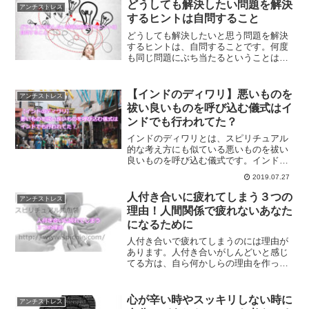
はずです。
どうしても解決したい問題を解決
アンチストレス
するヒントは自問すること
どうしても解決したいと思う問題を解決
するヒントは、自問することです。何度
も同じ問題にぶち当たるということは、
そこにあなたの魂の課題があるというこ
となのです。魂の課題をクリアする方法
とは？
【インドのディワリ】悪いものを
アンチストレス
祓い良いものを呼び込む儀式はイ
ンドでも行われてた？
インドのディワリとは、スピリチュアル
的な考え方にも似ている悪いものを祓い
良いものを呼び込む儀式です。インドの
ディワリとはどんな儀式なのか？ディワ
2019.07.27
リについてご紹介します。
人付き合いに疲れてしまう３つの
アンチストレス
理由！人間関係で疲れないあなた
になるために
人付き合いで疲れてしまうのには理由が
あります。人付き合いがしんどいと感じ
てる方は、自ら何かしらの理由を作って
しまってる事があるものなのです。人付
き合いに疲れてしまう３つの理由につい
て、疲れないようにするためにはどうし
心が辛い時やスッキリしない時に
アンチストレス
たらいいのか解説します。