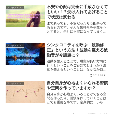
作られてみてください。結果として、ど
んどん毎日の人生は変わっていくはずで
不安や心配は完全に手放さなくて
アンチストレス
す。
もいい！？受け入れてあげること
で状況は変わる
誰であっても、不安だったり心配事って
あるものです。そんな気持ちを手放そう
とすると、余計に不安になってしまう事
も多々有ります。そういう時は、受け入
れてあげる事で状況は変わったりしま
す。不安や心配ごとができた時どうすれ
シンクロニティを呼ぶ「波動修
アンチストレス
ばいいのかについて解説します。
正」という方法！波動を整える波
動音が今話題に？
波動を整えることで、現実が良い方向に
行くということをご存知でしょうか？波
動を整えるということは、なかなか自分
自身ですることができないものです。そ
2019.05.31
れが、波動音を聴くことで波動を整える
ことができると今話題です。
自分自身が心地よくいられる習慣
アンチストレス
や空間を作っていますか？
自分自身が心地よくいることができる空
間を作ったり、習慣を作っていくことは
とても重要な事です。定期的に、いらな
いものを見つけて断捨離していく事で、
どんどん心地よい暮らしが実現していく