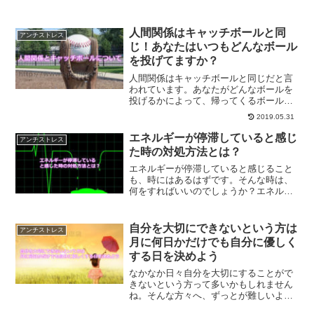
人間関係はキャッチボールと同
アンチストレス
じ！あなたはいつもどんなボール
を投げてますか？
人間関係はキャッチボールと同じだと言
われています。あなたがどんなボールを
投げるかによって、帰ってくるボールも
変わってくるからです。人間関係を改善
2019.05.31
したいという方は、どんなボールを投げ
ればいいのか一度考えてみると良いでし
エネルギーが停滞していると感じ
アンチストレス
ょう。
た時の対処方法とは？
エネルギーが停滞していると感じること
も、時にはあるはずです。そんな時は、
何をすればいいのでしょうか？エネルギ
ーの動きを作っていくために必要なこと
とは？
自分を大切にできないという方は
アンチストレス
月に何日かだけでも自分に優しく
する日を決めよう
なかなか日々自分を大切にすることがで
きないという方って多いかもしれません
ね。そんな方々へ、ずっとが難しいよう
でしたら月に何日かだけでもそんな日を