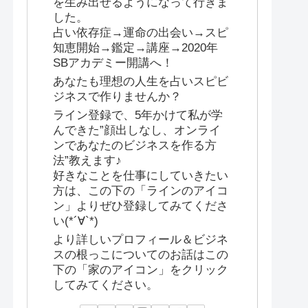
を生み出せるようになって行きま
した。
占い依存症→運命の出会い→スピ
知恵開始→鑑定→講座→2020年
SBアカデミー開講へ！
あなたも理想の人生を占いスピビ
ジネスで作りませんか？
ライン登録で、5年かけて私が学
んできた”顔出しなし、オンライ
ンであなたのビジネスを作る方
法”教えます♪
好きなことを仕事にしていきたい
方は、この下の「ラインのアイコ
ン」よりぜひ登録してみてくださ
い(*´∀`*)
より詳しいプロフィール＆ビジネ
スの根っこについてのお話はこの
下の「家のアイコン」をクリック
してみてください。