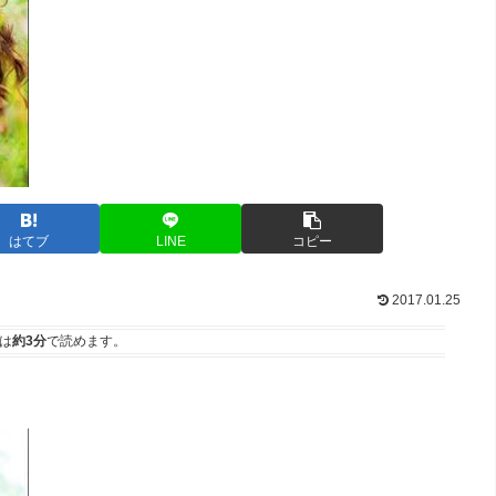
はてブ
LINE
コピー
2017.01.25
は
約3分
で読めます。