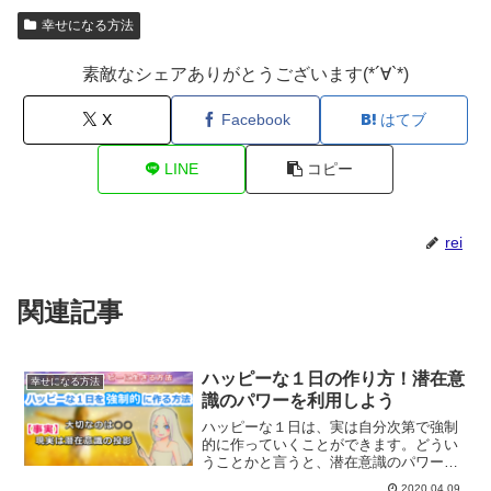
幸せになる方法
素敵なシェアありがとうございます(*´∀`*)
X
Facebook
はてブ
LINE
コピー
rei
関連記事
ハッピーな１日の作り方！潜在意
幸せになる方法
識のパワーを利用しよう
ハッピーな１日は、実は自分次第で強制
的に作っていくことができます。どうい
うことかと言うと、潜在意識のパワーを
利用することで、目の前に起こる出来事
2020.04.09