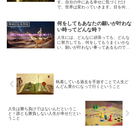
す。自分の中にある幸せに気づくだけ
で、世界は変わっていきます。目を向け
る方向を変えていくだけで、人生は変わ
っていくのです。幸せの見つけ方につい
て、解説していきます。
何をしてもあなたの願いが叶わな
幸せになる方法
い時ってどんな時？
人生には、どんなに頑張っても、どんな
に努力しても、何をしてもうまくいかな
い、願いが叶わない事ってあるもので
す。そんな時にするべき事についてご紹
介します。
執着している過去を手放すことで人生ど
んどん豊かになって行くということ
人生は勝ち負けではないんだというこ
と！誰とも勝負しない人生が幸せだとい
うこと