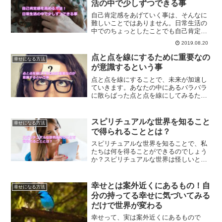
活の中で少しずつできる事
自己肯定感をあげていく事は、そんなに
難しいことではありません。日常生活の
中でのちょっとしたことでも自己肯定感
を上げていくことはできるようになりま
2019.08.20
す。簡単にできる方法とは？
点と点を線にするために重要なの
幸せになる方法
が意識するという事
点と点を線にすることで、未来が加速し
ていきます。あなたの中にあるバラバラ
に散らばった点と点を線にしてみるため
に、意識すること、意図することを行っ
てみませんか？
スピリチュアルな世界を知ること
幸せになる方法
で得られることとは？
スピリチュアルな世界を知ることで、私
たちは何を得ることができるのでしょう
か？スピリチュアルな世界は怪しいと言
われたりもしますが、実際のところどう
なのでしょうか？スピリチュアルを知る
ことで得られることについて解説しま
幸せとは案外近くにあるもの！自
幸せになる方法
す。
分の持ってる幸せに気づいてみる
だけで世界が変わる
幸せって、実は案外近くにあるもので