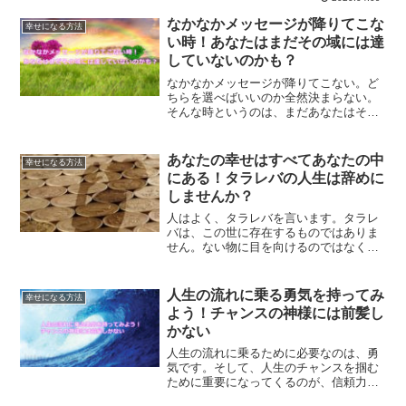
を作っていくことができるのです。ハッ
ピーな１日を作る方法とは？
なかなかメッセージが降りてこな
幸せになる方法
い時！あなたはまだその域には達
していないのかも？
なかなかメッセージが降りてこない。ど
ちらを選べばいいのか全然決まらない。
そんな時というのは、まだあなたはその
域に達してないだけかもしれません。ま
だ選ぶべきタイミングに来ていないだけ
なのです。なかなかメッセージが降りて
あなたの幸せはすべてあなたの中
幸せになる方法
こない時の対処法をご紹介します。
にある！タラレバの人生は辞めに
しませんか？
人はよく、タラレバを言います。タラレ
バは、この世に存在するものではありま
せん。ない物に目を向けるのではなく、
既にあなたが持ってるものに目を向けて
いく思考を身に着ける事で、あなたの人
生は幸せな人生になっていくはずです。
人生の流れに乗る勇気を持ってみ
幸せになる方法
よう！チャンスの神様には前髪し
かない
人生の流れに乗るために必要なのは、勇
気です。そして、人生のチャンスを掴む
ために重要になってくるのが、信頼力な
のです。信じることで、世界は変わって