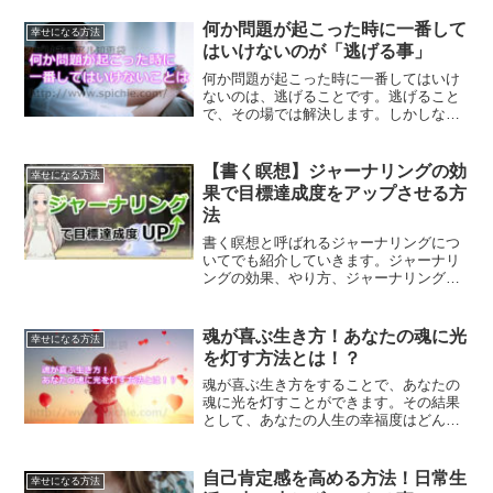
いきます。あなたはどんな世界を生きた
いですか？
何か問題が起こった時に一番して
幸せになる方法
はいけないのが「逃げる事」
何か問題が起こった時に一番してはいけ
ないのは、逃げることです。逃げること
で、その場では解決します。しかしなが
ら、逃げてもずっと引きずってしまうこ
とになってしまうものなのです。一番し
てはいけない逃げることについて、解説
【書く瞑想】ジャーナリングの効
幸せになる方法
します。
果で目標達成度をアップさせる方
法
書く瞑想と呼ばれるジャーナリングにつ
いてでも紹介していきます。ジャーナリ
ングの効果、やり方、ジャーナリングで
目標達成する方法とは？
魂が喜ぶ生き方！あなたの魂に光
幸せになる方法
を灯す方法とは！？
魂が喜ぶ生き方をすることで、あなたの
魂に光を灯すことができます。その結果
として、あなたの人生の幸福度はどんど
ん上がっていきます。魂に光を灯す方法
とは？
自己肯定感を高める方法！日常生
幸せになる方法