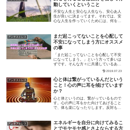
ばいいのかについて解説します。
動していくということ
不安な人生と安心な人生なら、安心あ人
生が良いに決まってます。それでは、安
心な人生を作っていくためには、何をし
たら良いのでしょうか？一番大切な安心
の未来を作るための自分を信じて行動し
ていくことについて、解説していきま
まだ起こってないことを心配して
アンチストレス
す。
不安になってしまう方にオススメ
の事
「まだ起こってないことを心配して不安
になってしまう。」という方って多いは
ずです。そんな方々に共通しているある
こととは？起こってもいない事に不安に
2019.07.23
なってしまう理由と思考を変えること
で、心配性から卒業する方法をご紹介し
心と体は繋がっているんだという
アンチストレス
ます。
こと！心の声に耳を傾けています
か？
心と体というのは、繋がっているもので
す。心の声に耳をかた向けてあげること
で、体も楽になったりします。反対も同
様なのです。休息を定期的に取り入れて
あげることができること、心と体の声に
耳を傾けてあげることについて、解説し
エネルギーを自分に向けてみるこ
アンチストレス
ていきます。
とでモヤモヤ感とさよならする方