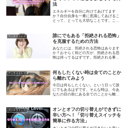
法
エネルギーを自分に向けてあげてます
か？自分自身を一番に意識してあげるこ
とって、とっても大切なことです。これ
ができるようになることで、日々感じて
るモヤモヤ感とさよならすることができ
るようになるのです。
誰にでもある「拒絶される恐怖」
アンチストレス
を克服するための方法
あなたには、拒絶される恐怖はあります
か？おそらく殆どの方が、拒絶される恐
怖は持ってるはずです。拒絶される事
で、自分が否定されたのかと感じてしま
うはずです。拒絶される恐怖を克服する
事で、人生もっと楽に生きる事ができる
何もしたくない時は全てのことか
アンチストレス
ようになります。
ら離れてみよう
今日は何もしたくない。という日って誰
にでもあるはずです。そんな時は、今あ
なたの目の前にある全てのことから離れ
てみてください。そうすることで、また
気力が復活して有意義な時間を過ごせる
ようになるはずです。
オンとオフの切り替えができずに
アンチストレス
辛い方へ！「切り替えスイッチを
簡単に作る方法」
オンとオフの切り替えができないと辛い