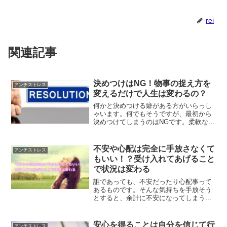
rei
関連記事
決めつけはNG！物事の捉え方を
アンチストレス
変えるだけで人生は変わるの？
何かと決めつける癖がある方がいらっし
ゃいます。何でもそうですが、最初から
決めつけてしまうのはNGです。柔軟な考
え方、感じ方が出来るようになる事で、
何かあった時に人生を好転させていくこ
とも出来るようになります。
不安や心配は完全に手放さなくて
アンチストレス
もいい！？受け入れてあげること
で状況は変わる
誰であっても、不安だったり心配事って
あるものです。そんな気持ちを手放そう
とすると、余計に不安になってしまう事
も多々有ります。そういう時は、受け入
れてあげる事で状況は変わったりしま
す。不安や心配ごとができた時どうすれ
安心を得ることは自分を信じて行
アンチストレス