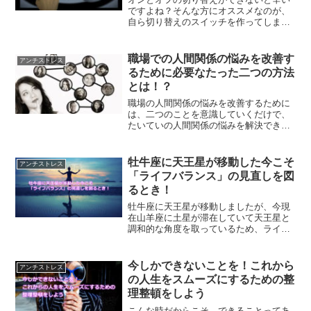
ですよね？そんな方にオススメなのが、
自ら切り替えのスイッチを作ってしまう
方法です。切り替えスイッチを作ること
で、オフの時間を楽しめるようになりま
す。その結果、いろいろなことがうまく
職場での人間関係の悩みを改善す
アンチストレス
まわるようになっていく方法です。
るために必要なたった二つの方法
とは！？
職場の人間関係の悩みを改善するために
は、二つのことを意識していくだけで、
たいていの人間関係の悩みを解決できる
ようになります。あなたが職場での人間
関係の悩みを解決するために意識しなけ
ればならないこととは？
牡牛座に天王星が移動した今こそ
アンチストレス
「ライフバランス」の見直しを図
るとき！
牡牛座に天王星が移動しましたが、今現
在山羊座に土星が滞在していて天王星と
調和的な角度を取っているため、ライフ
バランスの見直しに最適な時期となりま
す。ライフバランスを見直して、心地良
い人生を送ってみませんか？
今しかできないことを！これから
アンチストレス
の人生をスムーズにするための整
理整頓をしよう
こんな時だからこそ、できることってあ