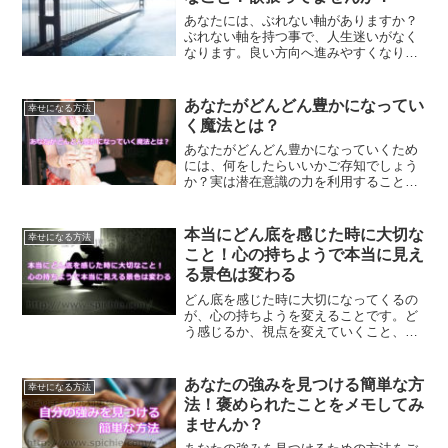
あなたには、ぶれない軸がありますか？
ぶれない軸を持つ事で、人生迷いがなく
なります。良い方向へ進みやすくなり、
あなたの望むものだけを引き寄せること
ができるようになります。ぶれない軸を
持つ事の大切さについて、ご紹介してい
あなたがどんどん豊かになってい
幸せになる方法
きます。
く魔法とは？
あなたがどんどん豊かになっていくため
には、何をしたらいいかご存知でしょう
か？実は潜在意識の力を利用すること
で、簡単に、楽に豊かになっていく魔法
があるのです。
本当にどん底を感じた時に大切な
幸せになる方法
こと！心の持ちようで本当に見え
る景色は変わる
どん底を感じた時に大切になってくるの
が、心の持ちようを変えることです。ど
う感じるか、視点を変えていくこと、そ
して心の持ちようを変えて行くことで、
見える世界って驚くほど変わっていきま
す。あなたの見ている世界も変えてみま
あなたの強みを見つける簡単な方
幸せになる方法
せんか？
法！褒められたことをメモしてみ
ませんか？