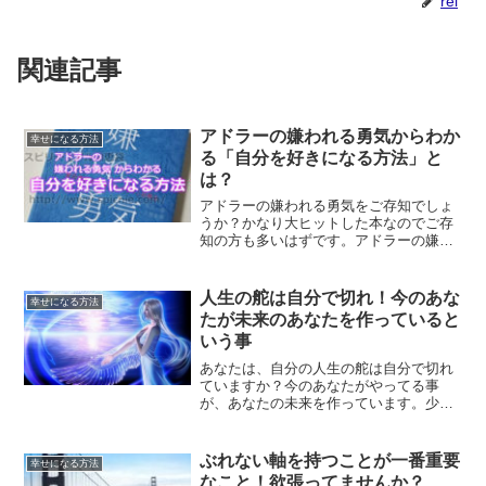
rei
関連記事
アドラーの嫌われる勇気からわか
幸せになる方法
る「自分を好きになる方法」と
は？
アドラーの嫌われる勇気をご存知でしょ
うか？かなり大ヒットした本なのでご存
知の方も多いはずです。アドラーの嫌わ
れる勇気から見る「自分を好きになる方
法」とはどんな方法なのでしょうか？自
分を好きになる方法について、解説しま
人生の舵は自分で切れ！今のあな
幸せになる方法
す。
たが未来のあなたを作っていると
いう事
あなたは、自分の人生の舵は自分で切れ
ていますか？今のあなたがやってる事
が、あなたの未来を作っています。少し
ずつでも良いので、未来のための時間を
作って行きませんか？そうする事で、望
む未来を手に入れられるようになるはず
ぶれない軸を持つことが一番重要
幸せになる方法
です。
なこと！欲張ってませんか？