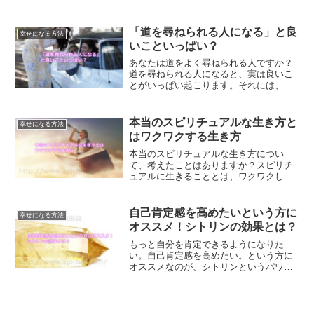
入れてあげる事で、自分自身を愛してあ
げられるようにもなっていきます。まず
は、自分を愛してあげられるようになっ
「道を尋ねられる人になる」と良
幸せになる方法
てみませんか？
いこといっぱい？
あなたは道をよく尋ねられる人ですか？
道を尋ねられる人になると、実は良いこ
とがいっぱい起こります。それには、ち
ゃんとした理由があります。なぜ道を尋
ねられる人になるといいのか？解説しま
す。
本当のスピリチュアルな生き方と
幸せになる方法
はワクワクする生き方
本当のスピリチュアルな生き方につい
て、考えたことはありますか？スピリチ
ュアルに生きることとは、ワクワクしな
がら生きることなのです。人生を変える
方法について、ご紹介します。
自己肯定感を高めたいという方に
幸せになる方法
オススメ！シトリンの効果とは？
もっと自分を肯定できるようになりた
い。自己肯定感を高めたい。という方に
オススメなのが、シトリンというパワー
ストーンです。豊かさを享受できる石が
シトリンですが、自己肯定にも最適なパ
ワーストーンなのです。