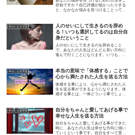
あなたの強みを見つけるための方法をご
存知ですか？自己評価が低かったりする
と、なかなか強みを見つけることって難
しかったりします。褒められたことをメ
モすることで、強みに気づくことができ
るということについて、解説します。
人のせいにして生きるのを辞め
幸せになる方法
る！いつも選択してるのは自分自
身だということ
人のせいにして生きるのを辞めること
で、あなたの人生はどんどん良い方向に
進んで行くことになります。いつも、選
択しているのは自分自身なのです。自分
自身の選択により、人生が作られている
ということを認識して行く事で、素敵な
本当の意味で「体感する」ことで
幸せになる方法
人生が送れるはずです。
心から満たされた人生を送る方法
体感する事により、心から満たされた人
生を送る事ができるようになります。体
感する事とは、一体どういう事でしょう
か？日々の生活をハッピーなものにして
いくヒントをご紹介します。
自分をちゃんと愛してあげる事で
幸せになる方法
幸せな人生を送る方法
自分をちゃんと愛してあげる事ができた
時に、あなたの人生は幸せな方向に傾い
ていくという事です。自分をすべて受け